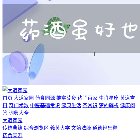
首页
大道家园
药食同源
推拿艾灸
诸子百家
生肖星座
黄道吉
日
奇门术数
中医基础常识
健康生活
茶常识
梦的解析
健康问
答
词典大全
大道家园
传统典籍
综合浏览区
羲黄大学
文始法脉
道德经集释
药食同源