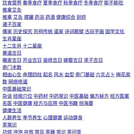
饮食营养
春季食疗
夏季食疗
秋季食疗
冬季食疗
能不能吃
推拿艾灸
推拿
艾灸
拔罐
药浴
药酒
健康综合
刮痧
诸子百家
儒家
历史探究
宗祠传统
道家
诗词歌赋
古玩字画
国学文化
生肖星座
十二生肖
十二星座
黄道吉日
搬家吉日
开业吉日
装修吉日
嫁娶吉日
求子吉日
奇门术数
相由心生
命理四柱
起名
风水
血型
奇门基础
六爻占卜
梅花易
数
网络修道
中医基础常识
杂谈
经络穴位
中药材
中药常识
中医基础
偏方秘方
经方医案
名医
中医健康
经方与应用
中医书籍
倪海厦
健康生活
人群养生
季节养生
心理健康
运动健身
茶常识
功效
冲泡
存放
禁忌
茶器
常识
茶问答