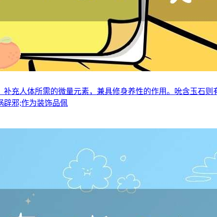
，补充人体所需的微量元素，兼具修身养性的作用。吮含玉石则
辟邪;作为装饰品佩