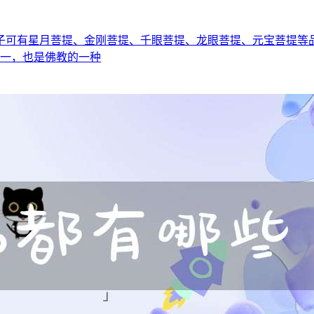
子可有星月菩提、金刚菩提、千眼菩提、龙眼菩提、元宝菩提等
之一，也是佛教的一种