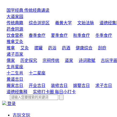
国学经典
传统经典诵读
大道家园
传统典籍
综合浏览区
羲黄大学
文始法脉
道德经集
药食同源
饮食营养
春季食疗
夏季食疗
秋季食疗
冬季食疗
推拿艾灸
推拿
艾灸
拔罐
药浴
药酒
健康综合
刮痧
诸子百家
儒家
历史探究
宗祠传统
道家
诗词歌赋
古玩字
生肖星座
十二生肖
十二星座
黄道吉日
搬家吉日
开业吉日
装修吉日
嫁娶吉日
求子吉日
道德经集释
实修打卡圈
每日小打卡
登录
古玩文玩