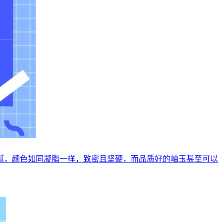
腻，颜色如同凝脂一样，致密且坚硬，而品质好的岫玉甚至可以