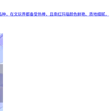
品种，在文玩界都备受热捧，且南红玛瑙颜色鲜艳、质地细腻，