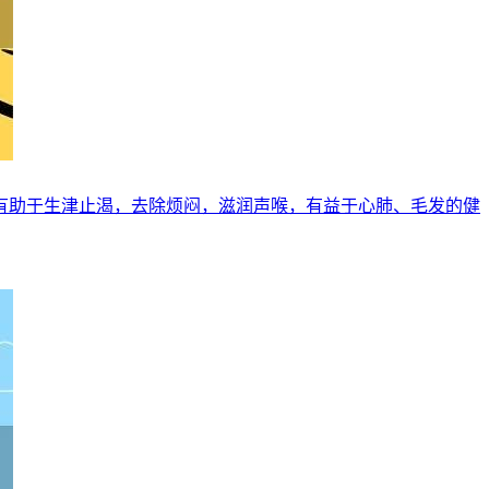
有助于生津止渴，去除烦闷，滋润声喉，有益于心肺、毛发的健