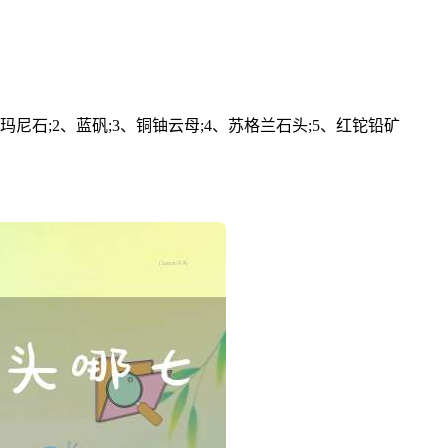
;2、蓝矾;3、铜铀云母;4、苏格兰石头;5、红铊铅矿