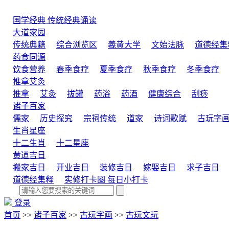
国学经典
传统经典诵读
大道家园
传统典籍
综合浏览区
羲黄大学
文始法脉
道德经集
药食同源
饮食营养
春季食疗
夏季食疗
秋季食疗
冬季食疗
推拿艾灸
推拿
艾灸
拔罐
药浴
药酒
健康综合
刮痧
诸子百家
儒家
历史探究
宗祠传统
道家
诗词歌赋
古玩字
生肖星座
十二生肖
十二星座
黄道吉日
搬家吉日
开业吉日
装修吉日
嫁娶吉日
求子吉日
道德经集释
实修打卡圈
每日小打卡
登录
首页
>>
诸子百家
>>
古玩字画
>>
古玩文玩