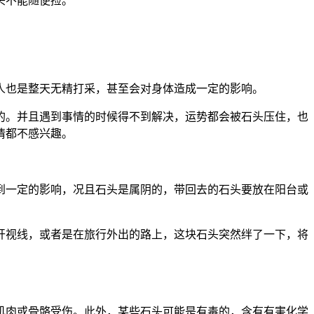
头不能随便捡。
人也是整天无精打采，甚至会对身体造成一定的影响。
的。并且遇到事情的时候得不到解决，运势都会被石头压住，也
情都不感兴趣。
到一定的影响，况且石头是属阴的，带回去的石头要放在阳台或
。
开视线，或者是在旅行外出的路上，这块石头突然绊了一下，将
肌肉或骨骼受伤。此外，某些石头可能是有毒的，含有有害化学