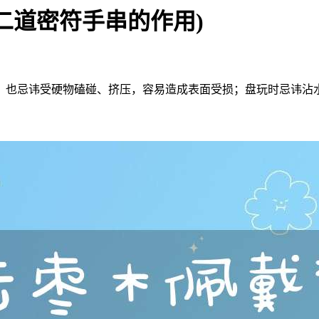
二道密符手串的作用)
；也忌讳受硬物磕碰、挤压，容易造成表面受损；盘玩时忌讳沾