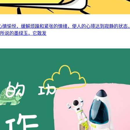
心情愉悦，缓解烦躁和紧张的情绪，使人的心境达到寂静的状态
是所说的墨绿玉，它散发