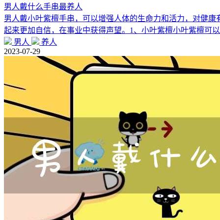
男人戴什么手串最养人
男人戴小叶紫檀手串，可以增强人体的生命力和活力，对健康
起来更加自信，在事业中获得声望。1、小叶紫檀小叶紫檀可
男人
养人
2023-07-29