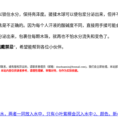
。
以锁住水分，保持亮泽度。搓揉木球可以使包浆分泌出来，但并
法是不正确的。因为每个人汗液的酸碱度不同，直接用手揉可能
分泌出来，包裹住每颗木珠，就再也不怕水分流失和变色了。
佩戴禁忌
”，希望能帮到各位小伙伴。
或有版权异议的，请联系管理员（邮箱：douchuanxin@foxmail.com)，我们会立即处
：本站内容仅供读者参考，请理性理解、审慎对待，勿作为实际依据。
水，两者一同放入水中，只有小叶紫檀会沉入水中;2、颜色，新