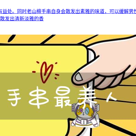
有益处。同时老山檀手串自身会散发出素雅的味道，可以缓解男
以散发出清新淡雅的香