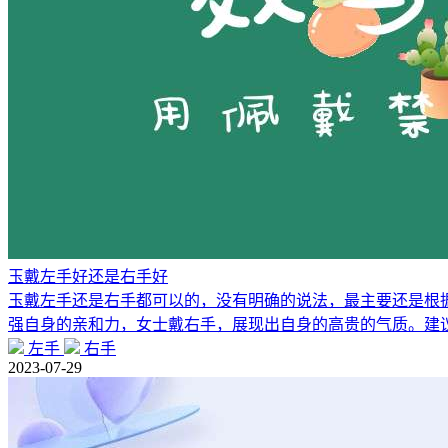
玉戴左手好还是右手好
玉戴左手还是右手都可以的，没有明确的说法，最主要还是根
强自身的亲和力，女士戴右手，展现出自身的高贵的气质。建
左手
右手
2023-07-29