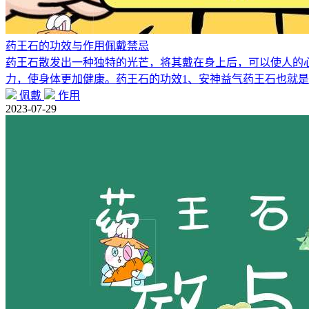
药王石的功效与作用佩戴禁忌
药王石散发出一种独特的光芒，将其戴在身上后，可以使人的
力，使身体更加健康。药王石的功效1、安神益气药王石也就
佩戴
作用
2023-07-29