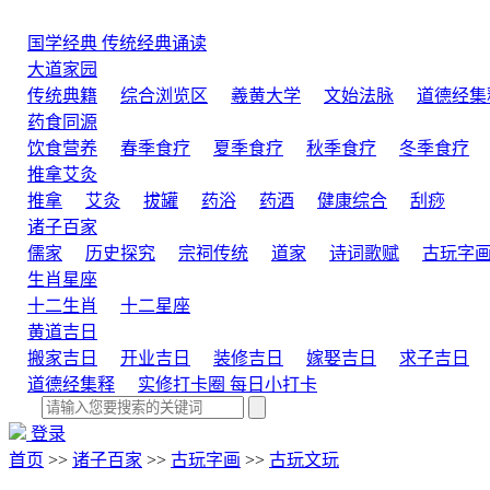
国学经典
传统经典诵读
大道家园
传统典籍
综合浏览区
羲黄大学
文始法脉
道德经集
药食同源
饮食营养
春季食疗
夏季食疗
秋季食疗
冬季食疗
推拿艾灸
推拿
艾灸
拔罐
药浴
药酒
健康综合
刮痧
诸子百家
儒家
历史探究
宗祠传统
道家
诗词歌赋
古玩字
生肖星座
十二生肖
十二星座
黄道吉日
搬家吉日
开业吉日
装修吉日
嫁娶吉日
求子吉日
道德经集释
实修打卡圈
每日小打卡
登录
首页
>>
诸子百家
>>
古玩字画
>>
古玩文玩