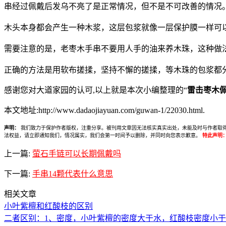
串经过佩戴后发乌不亮了是正常情况，但不是不可改善的情况
木头本身都会产生一种木浆，这层包浆就像一层保护膜一样可
需要注意的是，老枣木手串不要用人手的油来养木珠，这种做
正确的方法是用软布搓揉，坚持不懈的搓揉，等木珠的包浆都
感谢您对大道家园的认可,以上就是本次小编整理的“
雷击枣木
本文地址:http://www.dadaojiayuan.com/guwan-1/22030.html.
声明：
我们致力于保护作者版权，注重分享。被刊用文章因无法核实真实出处，未能及时与作者取得联系，
法权益，请立即通知我们，情况属实，我们会第一时间予以删除，并同时向您表示歉意。
特此声明
上一篇:
萤石手链可以长期佩戴吗
下一篇:
手串14颗代表什么意思
相关文章
小叶紫檀和红酸枝的区别
二者区别：1、密度，小叶紫檀的密度大于水，红酸枝密度小于