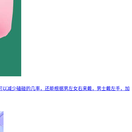
可以减少磕碰的几率，还能根据男左女右来戴，男士戴左手，加