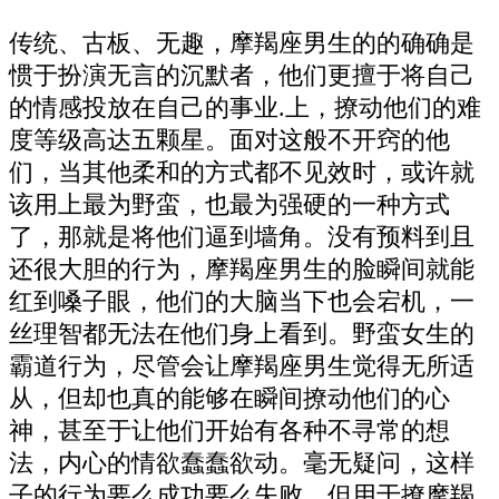
传统、古板、无趣，摩羯座男生的的确确是
惯于扮演无言的沉默者，他们更擅于将自己
的情感投放在自己的事业.上，撩动他们的难
度等级高达五颗星。面对这般不开窍的他
们，当其他柔和的方式都不见效时，或许就
该用上最为野蛮，也最为强硬的一种方式
了，那就是将他们逼到墙角。没有预料到且
还很大胆的行为，摩羯座男生的脸瞬间就能
红到嗓子眼，他们的大脑当下也会宕机，一
丝理智都无法在他们身上看到。野蛮女生的
霸道行为，尽管会让摩羯座男生觉得无所适
从，但却也真的能够在瞬间撩动他们的心
神，甚至于让他们开始有各种不寻常的想
法，内心的情欲蠢蠢欲动。毫无疑问，这样
子的行为要么成功要么失败，但用于撩摩羯