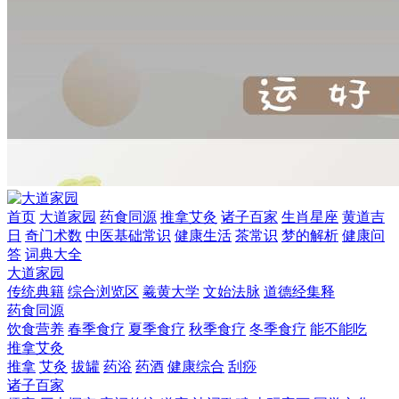
首页
大道家园
药食同源
推拿艾灸
诸子百家
生肖星座
黄道吉
日
奇门术数
中医基础常识
健康生活
茶常识
梦的解析
健康问
答
词典大全
大道家园
传统典籍
综合浏览区
羲黄大学
文始法脉
道德经集释
药食同源
饮食营养
春季食疗
夏季食疗
秋季食疗
冬季食疗
能不能吃
推拿艾灸
推拿
艾灸
拔罐
药浴
药酒
健康综合
刮痧
诸子百家