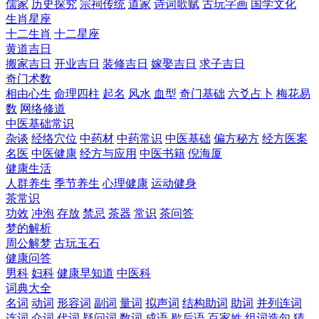
儒家
历史探究
宗祠传统
道家
诗词歌赋
古玩字画
国学文化
生肖星座
十二生肖
十二星座
黄道吉日
搬家吉日
开业吉日
装修吉日
嫁娶吉日
求子吉日
奇门术数
相由心生
命理四柱
起名
风水
血型
奇门基础
六爻占卜
梅花易
数
网络修道
中医基础常识
杂谈
经络穴位
中药材
中药常识
中医基础
偏方秘方
经方医案
名医
中医健康
经方与应用
中医书籍
倪海厦
健康生活
人群养生
季节养生
心理健康
运动健身
茶常识
功效
冲泡
存放
禁忌
茶器
常识
茶问答
梦的解析
周公解梦
古玩玉石
健康问答
男科
妇科
健康早知道
中医科
词典大全
名词
动词
形容词
副词
量词
拟声词
结构助词
助词
并列连词
连词
介词
代词
疑问词
数词
成语
歇后语
百家姓
组词造句
猜