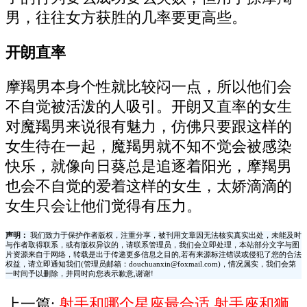
男，往往女方获胜的几率要更高些。
开朗直率
摩羯男本身个性就比较闷一点，所以他们会
不自觉被活泼的人吸引。开朗又直率的女生
对魔羯男来说很有魅力，仿佛只要跟这样的
女生待在一起，魔羯男就不知不觉会被感染
快乐，就像向日葵总是追逐着阳光，摩羯男
也会不自觉的爱着这样的女生，太娇滴滴的
女生只会让他们觉得有压力。
声明：
我们致力于保护作者版权，注重分享，被刊用文章因无法核实真实出处，未能及时
与作者取得联系，或有版权异议的，请联系管理员，我们会立即处理，本站部分文字与图
片资源来自于网络，转载是出于传递更多信息之目的,若有来源标注错误或侵犯了您的合法
权益，请立即通知我们(管理员邮箱：douchuanxin@foxmail.com)，情况属实，我们会第
一时间予以删除，并同时向您表示歉意,谢谢!
上一篇:
射手和哪个星座最合适,射手座和狮