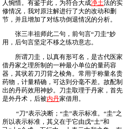
人惋惜。有鉴于此，为符合大成
净土
法的实
修情况，我对原注解进行了大的改动和删
节，并且增加了对练功倒退情况的分析。
张三丰祖师此二句，前句言“刀圭”妙
用，后句言坚定不移之练功意志。
所谓刀圭，以真有形可名，是古代医家
借丹家之理所制的一种最小单位的量药容
器，其状若刀刃背之棱角。常用于称量名贵
药物，计量精确，可达到分毫不差。故配制
出的丹药效用神妙。刀圭取理于丹家，首先
是外丹术，后被
内丹
家借用。
“刀”表示决断；“圭”表示标准。“圭”之
所以表示标准，其义在于它由戊“土”和