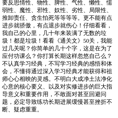
要反思情性、物性、脾性、气性、懒性、懦
弱性、魔性、邪性、奴性、劣性、局限性、
推卸责任、贪生怕死等等等等。更不能有点
进步就骄傲，有点退步就伤心！仔细看看，
我自己的心里，几十年来装满了无数的垃
圾！都是垃圾！看看《通关文》50关，我能
过几关呢？你简单的几十个字，这是在为了
应付功课么？你打算长期这样忽悠自己么？
不认真学习经典，不写学习经典的感悟和体
会，不懂得通过深入学习经典才能获得和祖
师心心相映的灵感。不明白大成净土法净化
心意的核心要义、以及对实修进步的巨大指
导意义和重要作用，不敢面对甚至回避问
题，必定导致练功长期进展缓慢甚至挫折不
断、疑虑重重。