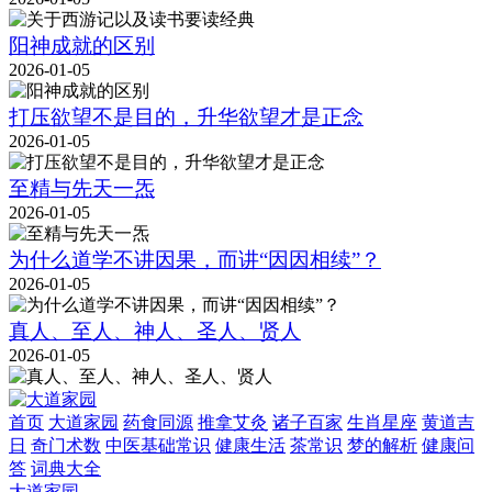
阳神成就的区别
2026-01-05
打压欲望不是目的，升华欲望才是正念
2026-01-05
至精与先天一炁
2026-01-05
为什么道学不讲因果，而讲“因因相续”？
2026-01-05
真人、至人、神人、圣人、贤人
2026-01-05
首页
大道家园
药食同源
推拿艾灸
诸子百家
生肖星座
黄道吉
日
奇门术数
中医基础常识
健康生活
茶常识
梦的解析
健康问
答
词典大全
大道家园