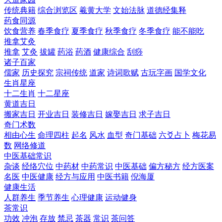
传统典籍
综合浏览区
羲黄大学
文始法脉
道德经集释
药食同源
饮食营养
春季食疗
夏季食疗
秋季食疗
冬季食疗
能不能吃
推拿艾灸
推拿
艾灸
拔罐
药浴
药酒
健康综合
刮痧
诸子百家
儒家
历史探究
宗祠传统
道家
诗词歌赋
古玩字画
国学文化
生肖星座
十二生肖
十二星座
黄道吉日
搬家吉日
开业吉日
装修吉日
嫁娶吉日
求子吉日
奇门术数
相由心生
命理四柱
起名
风水
血型
奇门基础
六爻占卜
梅花易
数
网络修道
中医基础常识
杂谈
经络穴位
中药材
中药常识
中医基础
偏方秘方
经方医案
名医
中医健康
经方与应用
中医书籍
倪海厦
健康生活
人群养生
季节养生
心理健康
运动健身
茶常识
功效
冲泡
存放
禁忌
茶器
常识
茶问答