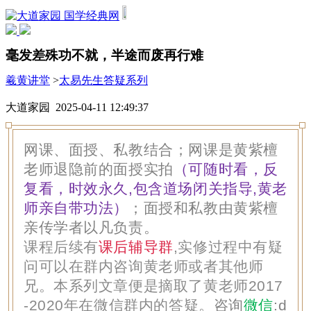
国学经典网
毫发差殊功不就，半途而废再行难
羲黄讲堂
>
太易先生答疑系列
大道家园 2025-04-11 12:49:37
网课、面授、私教结合；网课是黄紫檀
老师退隐前的面授实拍
（可随时看，反
复看，时效永久,包含道场闭关指导,黄老
师亲自带功法）
；面授和私教由黄紫檀
亲传学者以凡负责。
课程后续有
课后辅导群
,实修过程中有疑
问可以在群内咨询黄老师或者其他师
兄。本系列文章便是摘取了黄老师2017
-2020年在微信群内的答疑。
咨询
微信
:
d