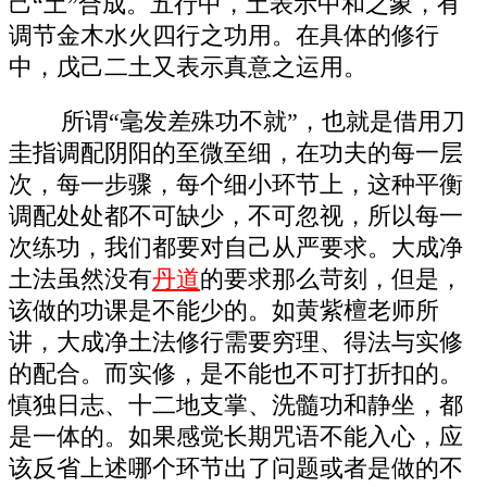
己“土”合成。五行中，土表示中和之象，有
调节金木水火四行之功用。在具体的修行
中，戊己二土又表示真意之运用。
所谓“毫发差殊功不就”，也就是借用刀
圭指调配阴阳的至微至细，在功夫的每一层
次，每一步骤，每个细小环节上，这种平衡
调配处处都不可缺少，不可忽视，所以每一
次练功，我们都要对自己从严要求。大成净
土法虽然没有
丹道
的要求那么苛刻，但是，
该做的功课是不能少的。如黄紫檀老师所
讲，大成净土法修行需要穷理、得法与实修
的配合。而实修，是不能也不可打折扣的。
慎独日志、十二地支掌、洗髓功和静坐，都
是一体的。如果感觉长期咒语不能入心，应
该反省上述哪个环节出了问题或者是做的不