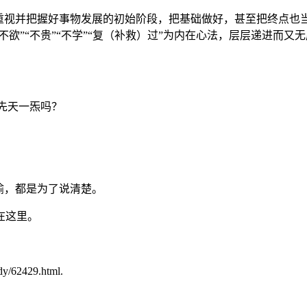
。重视并把握好事物发展的初始阶段，把基础做好，甚至把终点也
欲”“不贵”“不学”“复（补救）过”为内在心法，层层递进而又
先天一炁吗？
喻，都是为了说清楚。
在这里。
62429.html.