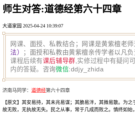
师生对答:道德经第六十四章
大道家园
2025-04-24 10:39:07
网课、面授、私教结合；网课是黄紫檀老师
法）
；面授和私教由黄紫檀亲传学者以凡负
课程后续有
课后辅导群
,实修过程中有疑问可
内的答疑。
咨询
微信
:
ddjy_zhida
济南马同学：
道德经
第六十四章
【原文】其安易持，其未兆易谋；其脆易泮，其微易散。为之
故无败，无执故无失。民之从事，常于几成而败之。慎终如始