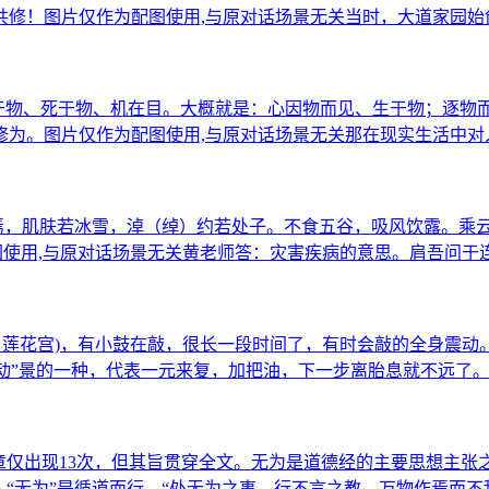
共修！图片仅作为配图使用,与原对话场景无关当时，大道家园始
生于物、死于物、机在目。大概就是：心因物而见、生于物；逐
修为。图片仅作为配图使用,与原对话场景无关那在现实生活中对
居焉，肌肤若冰雪，淖（绰）约若处子。不食五谷，吸风饮露。乘
图使用,与原对话场景无关黄老师答：灾害疾病的意思。肩吾问于
、莲花宫)，有小鼓在敲，很长一段时间了，有时会敲的全身震动
“动”景的一种，代表一元来复，加把油，下一步离胎息就不远了。
章仅出现13次，但其旨贯穿全文。无为是道德经的主要思想主张
人“无为”是循道而行，“处无为之事，行不言之教，万物作焉而