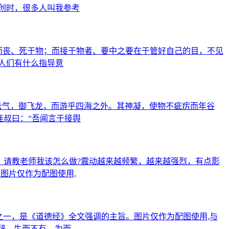
创时，很多人叫我参考
物而丧、死于物；而接于物者、要中之要在于管好自己的目，不见
人们有什么指导意
云气，御飞龙，而游乎四海之外。其神凝，使物不疵疠而年谷
连叔曰：“吾闻言于接舆
。请教老师我该怎么做?震动越来越频繁，越来越强烈，有点影
图片仅作为配图使用,
之一，是《道德经》全文强调的主旨。图片仅作为配图使用,与
不辞，生而不有，为而