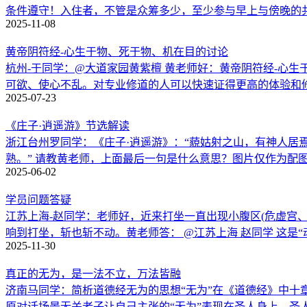
条件遵守！入住者，不管是众筹多少，至少参与早上与傍晚的
2025-11-08
黄帝阴符经-心生于物、死于物、机在目的讨论
杭州-于同学：@大道家园黄紫檀 黄老师好：黄帝阴符经-心
可欲、使心不乱。对专业修道的人可以快速证得更高的体验和
2025-07-23
《庄子·逍遥游》节选解读
浙江台州罗同学：《庄子·逍遥游》：“藐姑射之山，有神人
熟。” 请教黄老师，上面最后一句是什么意思？图片仅作为配
2025-06-02
学员问题答疑
江苏上海-赵同学：老师好，近来打坐一直出现小腹区(危虚宫
响到打坐，斩也斩不动。黄老师答： @江苏上海 赵同学 这是
2025-11-30
真正的无为，是一法不立，万法皆融
济南马同学：简析道德经无为的思想“无为”在《道德经》中十
原对话场景无关老子让自己主张的“无为”表现在圣人身上。圣