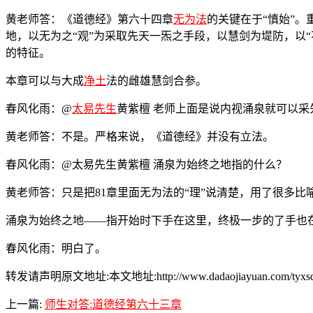
黄老师答：《道德经》第六十四章
无为法
的关键在于“慎始”
地，以无为之“观”为采取先天一炁之手段，以慧剑为堤防，以“不
的特征。
本章可以与大成
净土
法的雌雄慧剑合参。
春风化雨：@
太易先生
黄紫檀 老师上面是说内视涌泉就可以采
黄老师答：不是。严格来说，《道德经》并没有立法。
春风化雨：@太易先生黄紫檀 涌泉为始终之地指的什么？
黄老师答：只是把81章里面无为法的“理”说清楚，用了很多比
涌泉为始终之地――指开始时下手在这里，终极一步的了手也
春风化雨：明白了。
转发请声明原文地址:本文地址:http://www.dadaojiayuan.com/tyxsdy/
上一篇:
师生对答:道德经第六十三章