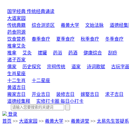
国学经典
传统经典诵读
大道家园
传统典籍
综合浏览区
羲黄大学
文始法脉
道德经集
药食同源
饮食营养
春季食疗
夏季食疗
秋季食疗
冬季食疗
推拿艾灸
推拿
艾灸
拔罐
药浴
药酒
健康综合
刮痧
诸子百家
儒家
历史探究
宗祠传统
道家
诗词歌赋
古玩字
生肖星座
十二生肖
十二星座
黄道吉日
搬家吉日
开业吉日
装修吉日
嫁娶吉日
求子吉日
道德经集释
实修打卡圈
每日小打卡
登录
首页
>>
大道家园
>>
羲黄大学
>>
羲黄讲堂
>>
太易先生答疑系