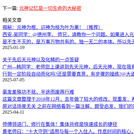
下一篇:
元神记忆是一切生命的大秘密
相关文章
揭秘：元神为根，识神为枝为叶为果！（推荐）
西安-吴同学：@德州李， 师兄，请教你一个问题。如果进入
是不生不灭的，是万事万物共有的、独一无二的本体。所以先
2025-01-19
关于先后天元神以及化精的一点答疑
广州---韩同学：老师您上课讲到先天元神，后天元神，现在我
行到一定阶段自动而化吗?还是需要真意，有步骤的操练?@大
2025-07-05
毫发差殊功不就，半途而废再行难
这篇文章整理于2018年12月，去年做了较大的修改，现重
原对话场景无关 之前在网络看到一篇注解，颇受启发，我们
2025-04-11
师傅领进门，修行在集体！集体共修是快速成长的捷径
黄老师曰：“十大守则”适用与每一个入住人。作息时间的核心，是