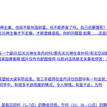
元神主事，也就不能创造财富，也不能养家了吗，自己也要饿死？济
天元神主事才不走偏，才能登峰造极。你的问题是:如果……这是
有一个疑问:后天元神在身内对吗?那先天元神在身外吗?有无空间
道家园黄紫檀 图片仅作为配图使用,与原对话场景无关黄老师答
发，希望给大家有所启发。张三丰祖师在金丹诗廿四首中有一句话说
的同学中，有很多半途而废的情况，令人惋惜。有鉴于此，为符
每日卯时（5--7点）的静坐共修、午时（10：30―12点）