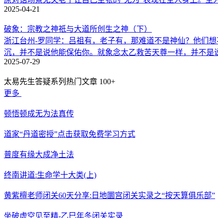
2025-04-21
破象：宗教之神祇与大道所创生之神（下）
浙江台州-罗同学：吕祖有，老子有，那难道不是神仙？他们
沉，并不是说他能保佑你。就象念太乙救苦天尊一样，并不是
2025-07-29
太易先生答疑系列热门文章
100+
更多
顿悟顿成无为法真传
道家“丹道密授”点击获取免费学习方式
普度有缘大成净土法
终南讲道:生命学十大类(上)
黄紫檀老师闭关60天分享:日地圜宫闭关实录之“按天算俱乐部”
坐破虚空见至精-乙巳年冬闭关实录