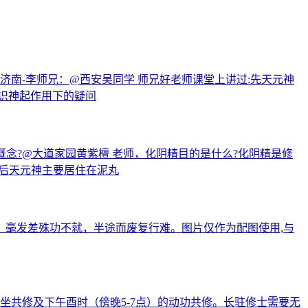
南-李师兄：@西安吴同学 师兄好老师课堂上讲过:先天元神
识神起作用下的疑问
概念?@大道家园黄紫檀 老师，化阴精目的是什么?化阴精是修
：后天元神主要居住在泥丸
：毫发差殊功不就，半途而废复行难。图片仅作为配图使用,与
的静坐共修及下午酉时（傍晚5-7点）的动功共修。长驻修士需要无