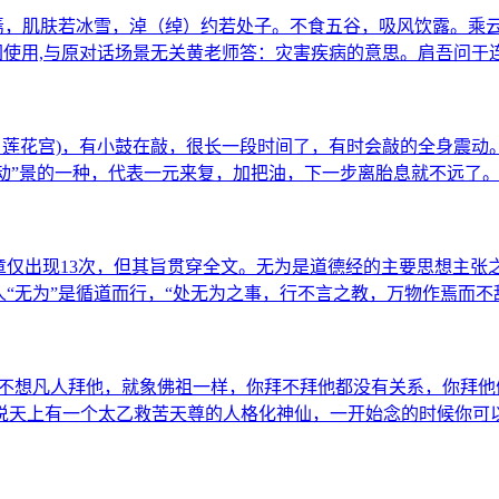
居焉，肌肤若冰雪，淖（绰）约若处子。不食五谷，吸风饮露。乘
图使用,与原对话场景无关黄老师答：灾害疾病的意思。肩吾问于
、莲花宫)，有小鼓在敲，很长一段时间了，有时会敲的全身震动
“动”景的一种，代表一元来复，加把油，下一步离胎息就不远了。
章仅出现13次，但其旨贯穿全文。无为是道德经的主要思想主张
人“无为”是循道而行，“处无为之事，行不言之教，万物作焉而
想不想凡人拜他，就象佛祖一样，你拜不拜他都没有关系，你拜
说天上有一个太乙救苦天尊的人格化神仙，一开始念的时候你可