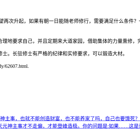
的愿望再次升起，如果有朝一日能随老师修行，需要满足什么条件
合理地要求自己，并且定期来大道家园，借助集体的力量熏修，
修士。长驻修士有严格的纪律和实修要求，可以锻造大材。
62607.html.
元神主事，也就不能创造财富，也不能养家了吗，自己也要饿死？济
天元神主事才不走偏，才能登峰造极。你的问题是:如果……这是