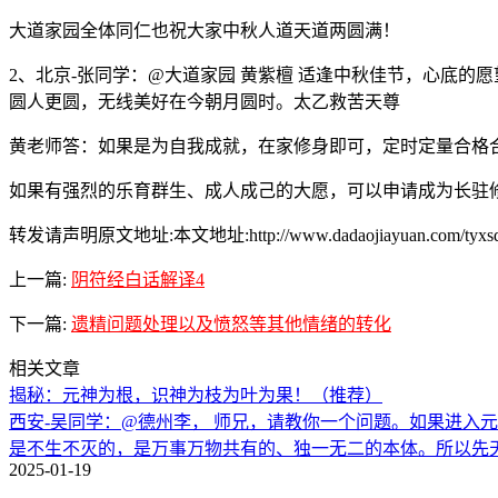
大道家园全体同仁也祝大家中秋人道天道两圆满！
2、北京-张同学：@大道家园 黄紫檀 适逢中秋佳节，心底
圆人更圆，无线美好在今朝月圆时。太乙救苦天尊
黄老师答：如果是为自我成就，在家修身即可，定时定量合格
如果有强烈的乐育群生、成人成己的大愿，可以申请成为长驻
转发请声明原文地址:本文地址:http://www.dadaojiayuan.com/tyxsdy/
上一篇:
阴符经白话解译4
下一篇:
遗精问题处理以及愤怒等其他情绪的转化
相关文章
揭秘：元神为根，识神为枝为叶为果！（推荐）
西安-吴同学：@德州李， 师兄，请教你一个问题。如果进入
是不生不灭的，是万事万物共有的、独一无二的本体。所以先
2025-01-19