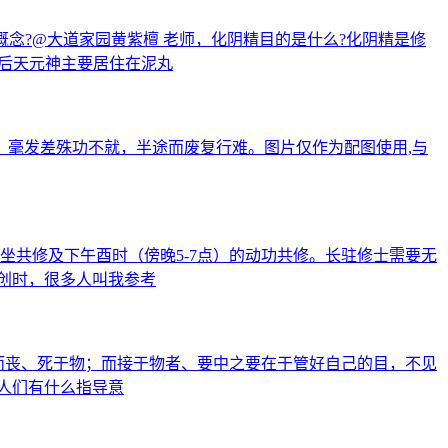
概念?@大道家园黄紫檀 老师，化阴精目的是什么?化阴精是修
：后天元神主要居住在泥丸
：毫发差殊功不就，半途而废复行难。图片仅作为配图使用,与
的静坐共修及下午酉时（傍晚5-7点）的动功共修。长驻修士需要无
创时，很多人叫我参考
物而丧、死于物；而接于物者、要中之要在于管好自己的目，不见
人们有什么指导意