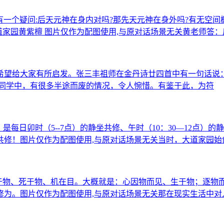
有一个疑问:后天元神在身内对吗?那先天元神在身外吗?有无空间
道家园黄紫檀 图片仅作为配图使用,与原对话场景无关黄老师答
发，希望给大家有所启发。张三丰祖师在金丹诗廿四首中有一句话说
的同学中，有很多半途而废的情况，令人惋惜。有鉴于此，为符
每日卯时（5--7点）的静坐共修、午时（10：30―12点）
共修！图片仅作为配图使用,与原对话场景无关当时，大道家园始
生于物、死于物、机在目。大概就是：心因物而见、生于物；逐
修为。图片仅作为配图使用,与原对话场景无关那在现实生活中对