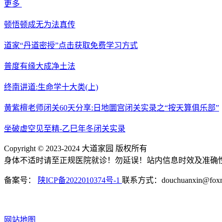
更多
顿悟顿成无为法真传
道家“丹道密授”点击获取免费学习方式
普度有缘大成净土法
终南讲道:生命学十大类(上)
黄紫檀老师闭关60天分享:日地圜宫闭关实录之“按天算俱乐部”
坐破虚空见至精-乙巳年冬闭关实录
Copyright © 2023-2024 大道家园 版权所有
身体不适时请至正规医院就诊！勿延误！站内信息时效及准确
备案号：
陕ICP备2022010374号-1
联系方式：douchuanxin@foxma
网站地图