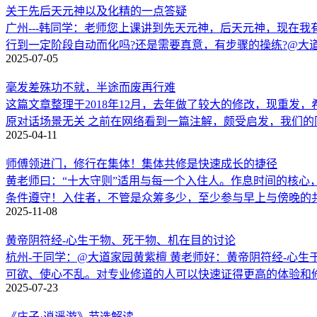
关于先后天元神以及化精的一点答疑
广州---韩同学：老师您上课讲到先天元神，后天元神，现在我
行到一定阶段自动而化吗?还是需要真意，有步骤的操练?@大
2025-07-05
毫发差殊功不就，半途而废再行难
这篇文章整理于2018年12月，去年做了较大的修改，现重
原对话场景无关 之前在网络看到一篇注解，颇受启发，我们
2025-04-11
师傅领进门，修行在集体！集体共修是快速成长的捷径
黄老师曰：“十大守则”适用与每一个入住人。作息时间的核心，是
条件遵守！入住者，不管是众筹多少，至少参与早上与傍晚的
2025-11-08
黄帝阴符经-心生于物、死于物、机在目的讨论
杭州-于同学：@大道家园黄紫檀 黄老师好：黄帝阴符经-心
可欲、使心不乱。对专业修道的人可以快速证得更高的体验和
2025-07-23
《庄子·逍遥游》节选解读