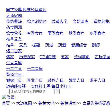
国学经典
传统经典诵读
大道家园
传统典籍
综合浏览区
羲黄大学
文始法脉
道德经集
药食同源
饮食营养
春季食疗
夏季食疗
秋季食疗
冬季食疗
推拿艾灸
推拿
艾灸
拔罐
药浴
药酒
健康综合
刮痧
诸子百家
儒家
历史探究
宗祠传统
道家
诗词歌赋
古玩字
生肖星座
十二生肖
十二星座
黄道吉日
搬家吉日
开业吉日
装修吉日
嫁娶吉日
求子吉日
道德经集释
实修打卡圈
每日小打卡
登录
首页
>>
大道家园
>>
羲黄大学
>>
羲黄讲堂
>>
太易先生答疑系