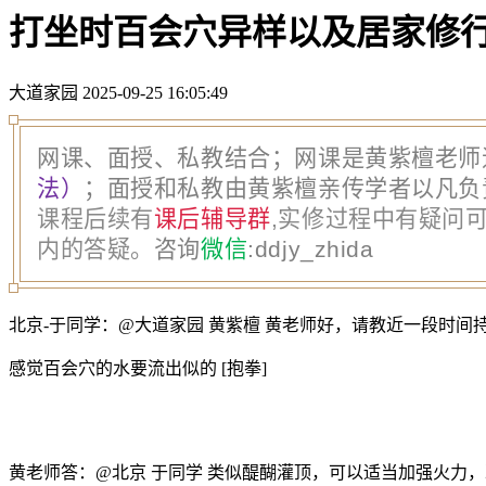
打坐时百会穴异样以及居家修
大道家园
2025-09-25 16:05:49
网课、面授、私教结合；网课是黄紫檀老师
法）
；面授和私教由黄紫檀亲传学者以凡负
课程后续有
课后辅导群
,实修过程中有疑问可
内的答疑。
咨询
微信
:
ddjy_zhida
北京-于同学：@大道家园 黄紫檀 黄老师好，请教近一段时间
感觉百会穴的水要流出似的 [抱拳]
黄老师答：@北京 于同学 类似醍醐灌顶，可以适当加强火力