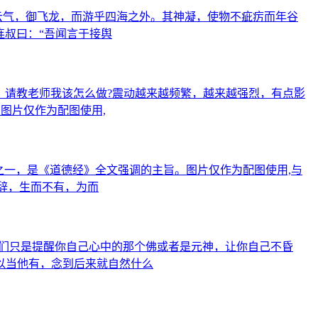
云气，御飞龙，而游乎四海之外。其神凝，使物不疵疠而年谷
连叔曰：“吾闻言于接舆
。请教老师我该怎么做?震动越来越频繁，越来越强烈，有点影
图片仅作为配图使用,
之一，是《道德经》全文强调的主旨。图片仅作为配图使用,与
不辞，生而不有，为而
他们只是提醒你自己心中的那个佛或者是元神，让你自己不昏
以当他有，念到后来就自然什么