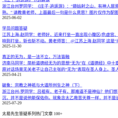
浙江台州罗同学：《庄子·逍遥游》：“藐姑射之山，有神人
熟。” 请教黄老师，上面最后一句是什么意思？图片仅作为配
2025-06-02
学员问题答疑
江苏上海-赵同学：老师好，近来打坐一直出现小腹区(危虚宫
响到打坐，斩也斩不动。黄老师答： @江苏上海 赵同学 这是
2025-11-30
真正的无为，是一法不立，万法皆融
济南马同学：简析道德经无为的思想“无为”在《道德经》中十
原对话场景无关老子让自己主张的“无为”表现在圣人身上。圣
2025-04-21
破象：宗教之神祇与大道所创生之神（下）
浙江台州-罗同学：吕祖有，老子有，那难道不是神仙？他们
沉，并不是说他能保佑你。就象念太乙救苦天尊一样，并不是
2025-07-29
太易先生答疑系列热门文章
100+