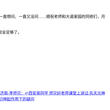
？一直想问，一直又没问……顺祝老师和大道家园的同修们，月
完全足够了。
南-李师兄：@西安吴同学 师兄好老师课堂上讲过:先天元神
识神起作用下的疑问