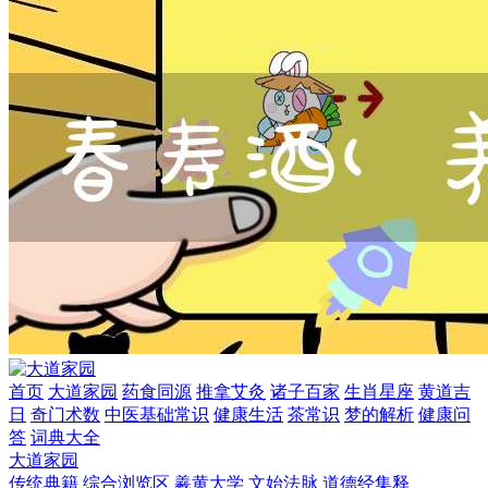
首页
大道家园
药食同源
推拿艾灸
诸子百家
生肖星座
黄道吉
日
奇门术数
中医基础常识
健康生活
茶常识
梦的解析
健康问
答
词典大全
大道家园
传统典籍
综合浏览区
羲黄大学
文始法脉
道德经集释