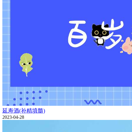
延寿酒(补精填髓)
2023-04-28