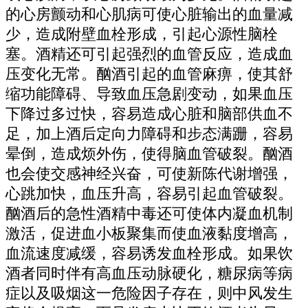
的心房颤动和心肌病可使心脏输出的血量减
少，造成附壁血栓形成，引起心源性脑栓
塞。酒精还可引起强烈的血管反应，造成血
压变化无常。酗酒引起的血管麻痹，使其舒
缩功能障碍、导致血压急剧变动，如果血压
下降过多过快，容易造成心脏和脑部供血不
足，加上酒后定向力障碍和步态满跚，容易
晕倒，造成烦外伤，使得脑血管破裂。酗酒
也会使交感神经兴奋，可使新陈代谢增强，
心跳加快，血压升高，容易引起血管破裂。
酗酒后的急性酒精中毒还可使体内凝血机制
激活，促进血小板聚集而使血液黏度增高，
血流速度减缓，容易诱发血栓形成。如果饮
酒者同时伴有高血压动脉硬化，糖尿病等病
症以及吸烟这一危险因子存在，则中风发生