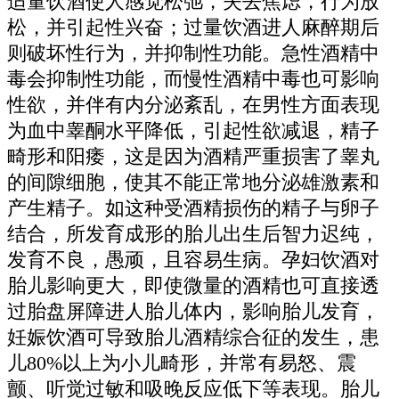
适量饮酒使人感觉松弛，失去焦虑，行为放
松，并引起性兴奋；过量饮酒进人麻醉期后
则破坏性行为，并抑制性功能。急性酒精中
毒会抑制性功能，而慢性酒精中毒也可影响
性欲，并伴有内分泌紊乱，在男性方面表现
为血中睾酮水平降低，引起性欲减退，精子
畸形和阳痿，这是因为酒精严重损害了睾丸
的间隙细胞，使其不能正常地分泌雄激素和
产生精子。如这种受酒精损伤的精子与卵子
结合，所发育成形的胎儿出生后智力迟纯，
发育不良，愚顽，且容易生病。孕妇饮酒对
胎儿影响更大，即使微量的酒精也可直接透
过胎盘屏障进人胎儿体内，影响胎儿发育，
妊娠饮酒可导致胎儿酒精综合征的发生，患
儿80%以上为小儿畸形，并常有易怒、震
颤、听觉过敏和吸晚反应低下等表现。胎儿