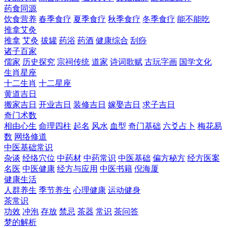
药食同源
饮食营养
春季食疗
夏季食疗
秋季食疗
冬季食疗
能不能吃
推拿艾灸
推拿
艾灸
拔罐
药浴
药酒
健康综合
刮痧
诸子百家
儒家
历史探究
宗祠传统
道家
诗词歌赋
古玩字画
国学文化
生肖星座
十二生肖
十二星座
黄道吉日
搬家吉日
开业吉日
装修吉日
嫁娶吉日
求子吉日
奇门术数
相由心生
命理四柱
起名
风水
血型
奇门基础
六爻占卜
梅花易
数
网络修道
中医基础常识
杂谈
经络穴位
中药材
中药常识
中医基础
偏方秘方
经方医案
名医
中医健康
经方与应用
中医书籍
倪海厦
健康生活
人群养生
季节养生
心理健康
运动健身
茶常识
功效
冲泡
存放
禁忌
茶器
常识
茶问答
梦的解析