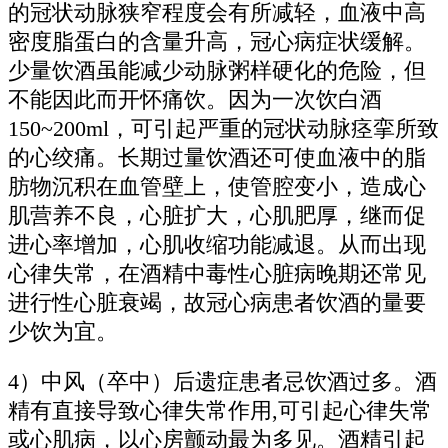
的冠状动脉狭窄程度会有所减轻，血液中高
密度脂蛋白的含量升高，冠心病症状缓解。
少量饮酒虽能减少动脉粥样硬化的危险，但
不能因此而开怀痛饮。因为一次饮白酒
150~200ml，可引起严重的冠状动脉痉挛所致
的心绞痛。长期过量饮酒还可使血液中的脂
肪物沉积在血管壁上，使管腔变小，造成心
肌营养不良，心脏扩大，心肌肥厚，继而促
进心率增加，心肌收缩功能减退。从而出现
心律失常，在酒精中毒性心脏病晚期还常见
进行性心脏衰竭，故冠心病患者饮酒的量要
少饮为宜。
4）中风（卒中）后遗症患者忌饮酒过多。酒
精有直接导致心律失常作用,可引起心律失常
或心肌病，以心房颤动最为多见。酒精引起