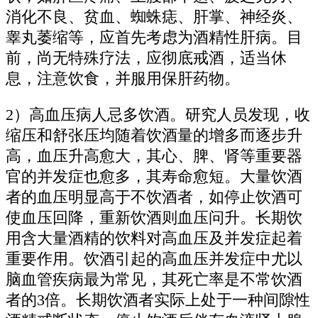
消化不良、贫血、蜘蛛痣、肝掌、神经炎、
睾丸萎缩等，应首先考虑为酒精性肝病。目
前，尚无特殊疗法，应彻底戒酒，适当休
息，注意饮食，并服用保肝药物。
2）高血压病人忌多饮酒。研究人员发现，收
缩压和舒张压均随着饮酒量的增多而逐步升
高，血压升高愈大，其心、脾、肾等重要器
官的并发症也愈多，其寿命愈短。大量饮酒
者的血压明显高于不饮酒者，如停止饮酒可
使血压回降，重新饮酒则血压问升。长期饮
用含大量酒精的饮料对高血压及并发症起着
重要作用。饮酒引起的高血压并发症中尤以
脑血管疾病最为常见，其死亡率是不常饮酒
者的3倍。长期饮酒者实际上处于一种间隙性