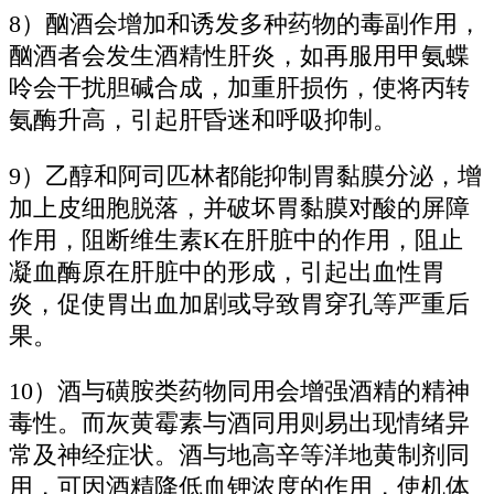
8）酗酒会增加和诱发多种药物的毒副作用，
酗酒者会发生酒精性肝炎，如再服用甲氨蝶
呤会干扰胆碱合成，加重肝损伤，使将丙转
氨酶升高，引起肝昏迷和呼吸抑制。
9）乙醇和阿司匹林都能抑制胃黏膜分泌，增
加上皮细胞脱落，并破坏胃黏膜对酸的屏障
作用，阻断维生素K在肝脏中的作用，阻止
凝血酶原在肝脏中的形成，引起出血性胃
炎，促使胃出血加剧或导致胃穿孔等严重后
果。
10）酒与磺胺类药物同用会增强酒精的精神
毒性。而灰黄霉素与酒同用则易出现情绪异
常及神经症状。酒与地高辛等洋地黄制剂同
用，可因酒精降低血钾浓度的作用，使机体