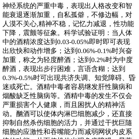
神经系统的严重中毒，表现出人格改变和智
能衰退逐渐加重，自私孤僻，不修边幅，对
人漠不关心,精神不稳，记忆力减退，性功能
下降，震颤等征象。科学试验证明：当人体
中的酒精浓度达到0.03-0.05%即时即可表现
出欣快和动作增多；达到0.06%-0.1%时兴奋
加重，称之为轻度醉酒；达到0.2%时为中度
醉酒，表现出步行困难，言语含糊；达到
0.3%-0.5%时可出现共济失调、知觉障碍、昏
迷或死亡。酒精中毒者容易继发肝性脑病和
烟酸缺乏性脑病等。酒精中毒的发生不仅会
严重损害个人健康，而且困扰人的精神活
动。酗酒可以使体内淋巴细胞减少，还直接
抑制自然杀伤细胞的活力，并通过干扰巨隨
细胞的应激性和吞嘴能力而减弱网状内皮系