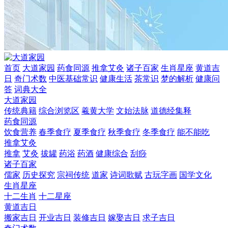
首页
大道家园
药食同源
推拿艾灸
诸子百家
生肖星座
黄道吉
日
奇门术数
中医基础常识
健康生活
茶常识
梦的解析
健康问
答
词典大全
大道家园
传统典籍
综合浏览区
羲黄大学
文始法脉
道德经集释
药食同源
饮食营养
春季食疗
夏季食疗
秋季食疗
冬季食疗
能不能吃
推拿艾灸
推拿
艾灸
拔罐
药浴
药酒
健康综合
刮痧
诸子百家
儒家
历史探究
宗祠传统
道家
诗词歌赋
古玩字画
国学文化
生肖星座
十二生肖
十二星座
黄道吉日
搬家吉日
开业吉日
装修吉日
嫁娶吉日
求子吉日