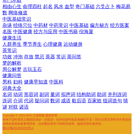
奇门术数
相由心生
命理四柱
起名
风水
血型
奇门基础
六爻占卜
梅花易
数
网络修道
中医基础常识
杂谈
经络穴位
中药材
中药常识
中医基础
偏方秘方
经方医案
名医
中医健康
经方与应用
中医书籍
倪海厦
健康生活
人群养生
季节养生
心理健康
运动健身
茶常识
功效
冲泡
存放
禁忌
茶器
常识
茶问答
梦的解析
周公解梦
古玩玉石
健康问答
男科
妇科
健康早知道
中医科
词典大全
名词
动词
形容词
副词
量词
拟声词
结构助词
助词
并列连词
连词
介词
代词
疑问词
数词
成语
歇后语
百家姓
组词造句
猜
谜
对联
谚语
Copyright © 2023-2024 大道家园 版权所有
身体不适时请至正规医院就诊！勿延误！站内信息时效及准确性不足！部分文章及资料为作者提供
或网友推荐收集整理而来，仅供爱好者学习和研究使用，版权归原作者所有。
陕ICP备2022010374号-1