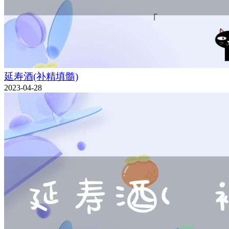
延寿酒(补精填髓)
2023-04-28