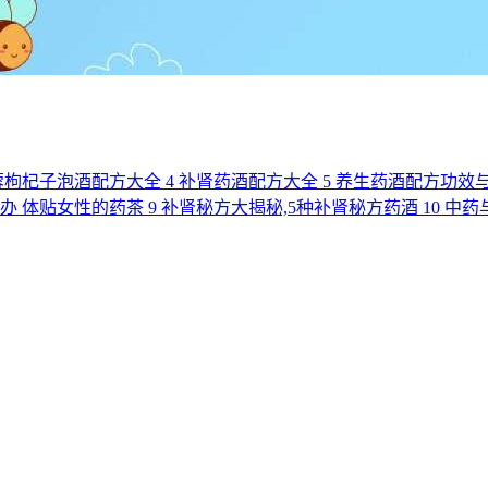
蓉枸杞子泡酒配方大全
4
补肾药酒配方大全
5
养生药酒配方功效
么办 体贴女性的药茶
9
补肾秘方大揭秘,5种补肾秘方药酒
10
中药