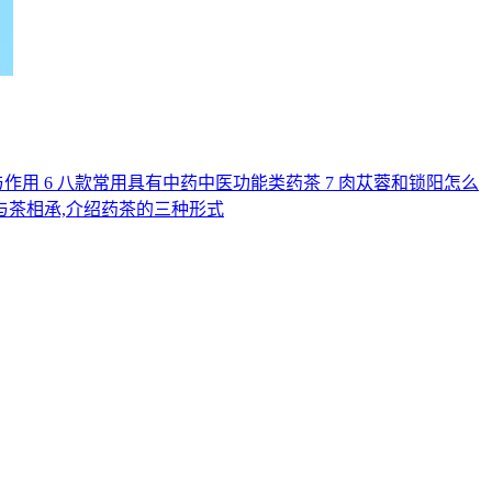
与作用
6
八款常用具有中药中医功能类药茶
7
肉苁蓉和锁阳怎么
与茶相承,介绍药茶的三种形式