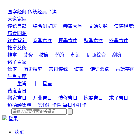
国学经典
传统经典诵读
大道家园
传统典籍
综合浏览区
羲黄大学
文始法脉
道德经集
药食同源
饮食营养
春季食疗
夏季食疗
秋季食疗
冬季食疗
推拿艾灸
推拿
艾灸
拔罐
药浴
药酒
健康综合
刮痧
诸子百家
儒家
历史探究
宗祠传统
道家
诗词歌赋
古玩字
生肖星座
十二生肖
十二星座
黄道吉日
搬家吉日
开业吉日
装修吉日
嫁娶吉日
求子吉日
道德经集释
实修打卡圈
每日小打卡
登录
药酒