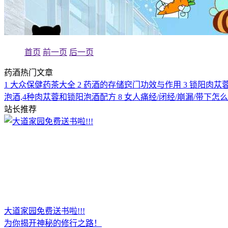
首页
前一页
后一页
药酒热门文章
1
大众保健药茶大全
2
药酒的存储窍门功效与作用
3
锁阳肉苁
泡酒,4种肉苁蓉和锁阳泡酒配方
8
女人痛经/闭经/崩漏/带下怎
站长推荐
大道家园免费送书啦!!!
为你揭开神秘的修行之路！