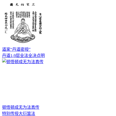
道家“丹道密授”
丹道1-9层全法全决点明
顿悟顿成无为法真传
特别传授大衍筮法