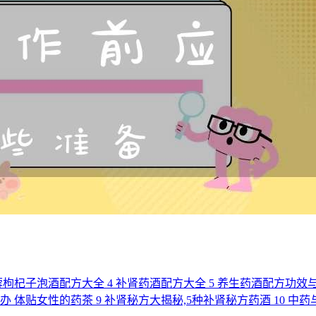
蓉枸杞子泡酒配方大全
4
补肾药酒配方大全
5
养生药酒配方功效
么办 体贴女性的药茶
9
补肾秘方大揭秘,5种补肾秘方药酒
10
中药