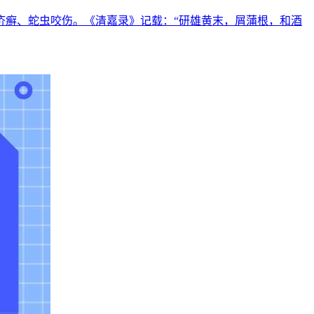
疥癣、蛇虫咬伤。《清嘉录》记载：“研雄黄末，屑蒲根，和酒