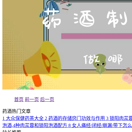
首页
前一页
后一页
药酒热门文章
1
大众保健药茶大全
2
药酒的存储窍门功效与作用
3
锁阳肉苁
泡酒,4种肉苁蓉和锁阳泡酒配方
8
女人痛经/闭经/崩漏/带下怎