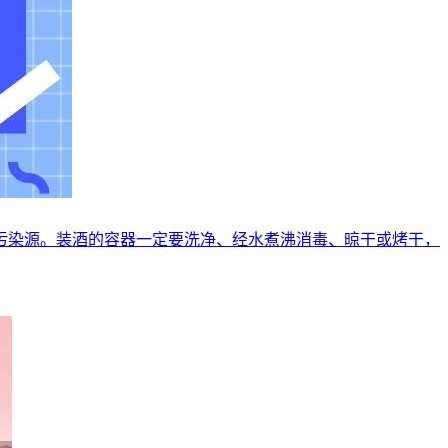
污染源。装酒的容器一定要洗净、经水煮沸消毒、晾干或烤干，