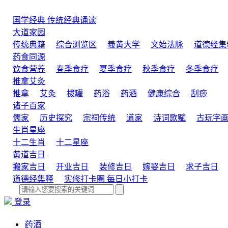
国学经典
传统经典诵读
大道家园
传统典籍
综合浏览区
羲黄大学
文始法脉
道德经集
药食同源
饮食营养
春季食疗
夏季食疗
秋季食疗
冬季食疗
推拿艾灸
推拿
艾灸
拔罐
药浴
药酒
健康综合
刮痧
诸子百家
儒家
历史探究
宗祠传统
道家
诗词歌赋
古玩字
生肖星座
十二生肖
十二星座
黄道吉日
搬家吉日
开业吉日
装修吉日
嫁娶吉日
求子吉日
道德经集释
实修打卡圈
每日小打卡
登录
药酒