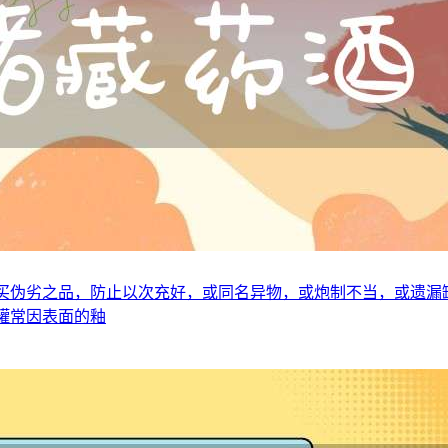
购买伪劣之品，防止以次充好，或同名异物，或炮制不当，或遗
罐常因表面的釉