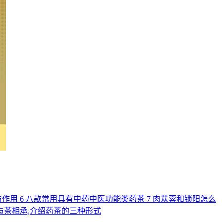
与作用
6
八款常用具有中药中医功能类药茶
7
肉苁蓉和锁阳怎么
与茶相承,介绍药茶的三种形式