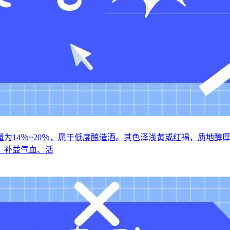
为14％~20％，属于低度酿造酒。其色泽浅黄或红褐，质地醇
、补益气血、活