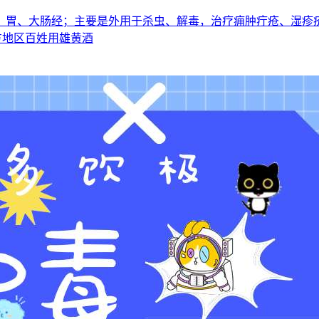
、胃、大肠经；主要是外用于杀虫、解毒，治疗痈肿疔疮、湿疹
方地区百姓用雄黄酒