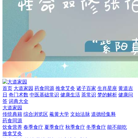
首页
大道家园
药食同源
推拿艾灸
诸子百家
生肖星座
黄道吉
日
奇门术数
中医基础常识
健康生活
茶常识
梦的解析
健康问
答
词典大全
大道家园
传统典籍
综合浏览区
羲黄大学
文始法脉
道德经集释
药食同源
饮食营养
春季食疗
夏季食疗
秋季食疗
冬季食疗
能不能吃
推拿艾灸