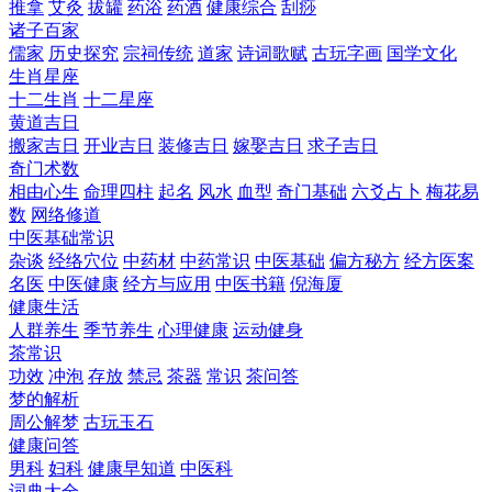
推拿
艾灸
拔罐
药浴
药酒
健康综合
刮痧
诸子百家
儒家
历史探究
宗祠传统
道家
诗词歌赋
古玩字画
国学文化
生肖星座
十二生肖
十二星座
黄道吉日
搬家吉日
开业吉日
装修吉日
嫁娶吉日
求子吉日
奇门术数
相由心生
命理四柱
起名
风水
血型
奇门基础
六爻占卜
梅花易
数
网络修道
中医基础常识
杂谈
经络穴位
中药材
中药常识
中医基础
偏方秘方
经方医案
名医
中医健康
经方与应用
中医书籍
倪海厦
健康生活
人群养生
季节养生
心理健康
运动健身
茶常识
功效
冲泡
存放
禁忌
茶器
常识
茶问答
梦的解析
周公解梦
古玩玉石
健康问答
男科
妇科
健康早知道
中医科
词典大全