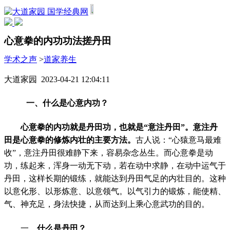
国学经典网
心意拳的内功功法搓丹田
学术之声
>
道家养生
大道家园 2023-04-21 12:04:11
一、什么是心意内功？
心意拳的内功就是丹田功，也就是
“
意注丹田
”
。意注丹
田是心意拳的修炼内壮的主要方法。
古人说：
“
心猿意马最难
收
”
，意注丹田很难静下来，容易杂念丛生。而心意拳是动
功，练起来，浑身一动无下动，若在动中求静，在动中运气于
丹田，这样长期的锻练，就能达到丹田气足的内壮目的。这种
以意化形、以形炼意、以意领气。以气引力的锻炼，能使精、
气、神充足，身法快捷，从而达到上乘心意武功的目的。
一、
什么是丹田？