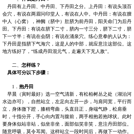
丹田有上丹田、中丹田、下丹田之分。上丹田：有说头顶百
会穴，有说在两眉问印堂人，有说在人中。中丹田：有说在膻
中人（心窝），神阙（脐中）肚脐为前丹田，阳关命门为后丹
田。下丹田：有说在脐下二寸，脐内一寸三分，脐下二寸，脐
下一寸半；有说在会阴；有说在涌泉穴。练心意拳的人认为：
下丹田是指脐下气海穴，这是人的中部，就应意注这部位。这
地方练好了，
“
练成丹田混元气，走遍天下无人敌
”
。
二、
怎样练？
具体可分以下步骤：
1．
抱丹田
早晨（寅时最好）选一空气清新，有松柏树丛之处（湖泊河
水边亦可），自然站立，左足向左开一步，与肩同宽，平行而
立，身体微下蹬，膝稍弯曲，头直目正，身端气静，松肩垂
时，十指分开，手心向内置与腹前，两手相抱若抱球状。此时
要身体似站非站，似坐非坐，面部似笑非笑，意注丹田部位。
随意呼吸，莫令耳闻。这样站立一段时间后，再做下一动作。