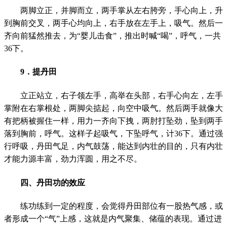
两脚立正，并脚而立，两手掌从左右胯旁，手心向上，升
到胸前交叉，两手心均向上，右手放在左手上，吸气。然后一
齐向前猛然推去，为
“
婴儿击食
”
，推出时喊
“
喝
”
，呼气，一共
36
下。
9
．提丹田
立正站立，右子领左手，高举在头部，右手心向左，左手
掌附在右掌根处，两脚尖掂起，向空中吸气。然后两手就像大
有把柄被握住一样，用力一齐向下拽，两肘打坠劲，坠到两手
落到胸前，呼气。这样子起吸气，下坠呼气，计
36
下。通过强
行呼吸，丹田气足，内气鼓荡，能达到内壮的目的，只有内壮
才能力源丰富，劲力浑圆，用之不尽。
四、丹田功的效应
练功练到一定的程度，会觉得丹田部位有一股热气感，或
者形成一个
“
气
”
上感，这就是内气聚集、储蕴的表现。通过进