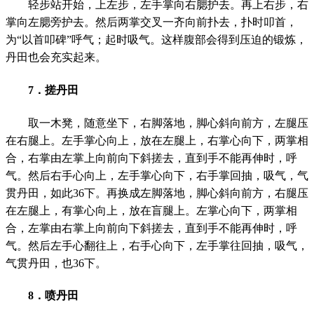
轻步站开始，上左步，左手掌向右腮护去。再上右步，右
掌向左腮旁护去。然后两掌交叉一齐向前扑去，扑时叩首，
为
“
以首叩碑
”
呼气；起时吸气。这样腹部会得到压迫的锻炼，
丹田也会充实起来。
7
．搓丹田
取一木凳，随意坐下，右脚落地，脚心斜向前方，左腿压
在右腿上。左手掌心向上，放在左腿上，右掌心向下，两掌相
合，右掌由左掌上向前向下斜搓去，直到手不能再伸时，呼
气。然后右手心向上，左手掌心向下，右手掌回抽，吸气，气
贯丹田，如此
36
下。再换成左脚落地，脚心斜向前方，右腿压
在左腿上，有掌心向上，放在盲腿上。左掌心向下，两掌相
合，左掌由右掌上向前向下斜搓去，直到手不能再伸时，呼
气。然后左手心翻往上，右手心向下，左手掌往回抽，吸气，
气贯丹田，也
36
下。
8
．喷丹田