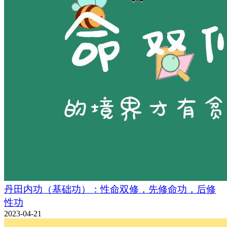
丹田内功（基础功）：性命双修，先修命功，后修
性功
2023-04-21