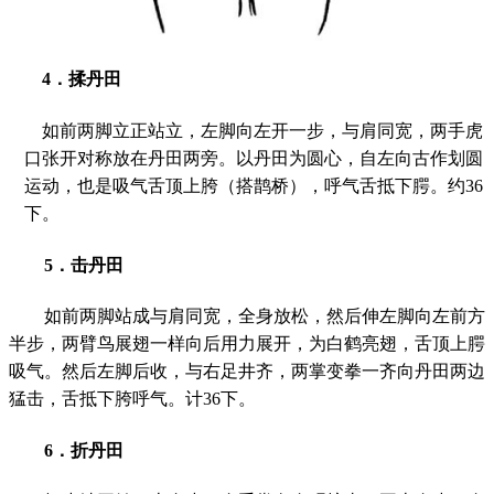
4
．揉丹田
如前两脚立正站立，左脚向左开一步，与肩同宽，两手虎
口张开对称放在丹田两旁。以丹田为圆心，自左向古作划圆
运动，也是吸气舌顶上胯（搭鹊桥），呼气舌抵下腭。约
36
下。
5
．击丹田
如前两脚站成与肩同宽，全身放松，然后伸左脚向左前方
半步，两臂鸟展翅一样向后用力展开，为白鹤亮翅，舌顶上腭
吸气。然后左脚后收，与右足井齐，两掌变拳一齐向丹田两边
猛击，舌抵下胯呼气。计
36
下。
6
．折丹田