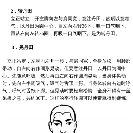
2
．转丹田
立正站立，开左脚向左与肩同宽，意注丹田，然后以意领
气，以丹田为圆中心，自左向右转
36
下，吸一口气咽下。
再从右向左转
36
圈，再吸一口气咽下。是为转丹田。
3
．晃丹田
立正站定，左脚向左开一步，与肩同宽，全身放松，用腰部
带动，自左向右作圆形晃动。但要意注丹田，以丹田为圆中
心。先随意呼吸，然后再由左向右作圆周晃动，当身体晃动
时，先向左半周吸气，吸气时舌顶上腭。当身体转向右边时呼
气，呼气时舌抵下腭。但晃动时要松肩松胯，全身不得有一丝
呆板之意，共约
36
下。这样的平行转圆可以使带脉得到锻炼。