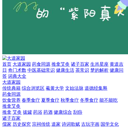
首页
大道家园
药食同源
推拿艾灸
诸子百家
生肖星座
黄道吉
日
奇门术数
中医基础常识
健康生活
茶常识
梦的解析
健康问
答
词典大全
大道家园
传统典籍
综合浏览区
羲黄大学
文始法脉
道德经集释
药食同源
饮食营养
春季食疗
夏季食疗
秋季食疗
冬季食疗
能不能吃
推拿艾灸
推拿
艾灸
拔罐
药浴
药酒
健康综合
刮痧
诸子百家
儒家
历史探究
宗祠传统
道家
诗词歌赋
古玩字画
国学文化