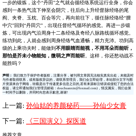
一步的锻炼，这个
“
丹田
”
之气就会循经络系统运行全身，你会
感到一条热气流下伸至会阴穴，往后向上升经督脉经络的尾
阎、夹脊、玉枕、百会等穴，再向前往下，循任脉经络经
“
膻
中穴
”
回到
“
丹田穴
”
，出现任督经气循环的感觉。再进一步锻
炼，可出现内气沿周身十二条经络及奇经八脉路线循环感觉。
练功到此，人就会感到周身经络气血通畅，精力充沛。功到高
级的上乘功夫时，能做到
不用眼睛而能视，不用耳朵而能听，
那怕是芥未小物能知，微弱之声而能听
。这样，你还愁动战不
能胜吗？
声明：
我们致力于保护作者版权，注重分享，被刊用文章因无法核实真实出处，未能及时
与作者取得联系，或有版权异议的，请联系管理员，我们会立即处理，本站部分文字与图
片资源来自于网络，转载是出于传递更多信息之目的,若有来源标注错误或侵犯了您的合法
权益，请立即通知我们(管理员邮箱：douchuanxin@foxmail.com)，情况属实，我们会第
一时间予以删除，并同时向您表示歉意,谢谢!
上一篇:
孙仙姑的养颜秘药——孙仙少女膏
下一篇:
《三国演义》探医道
推荐文章