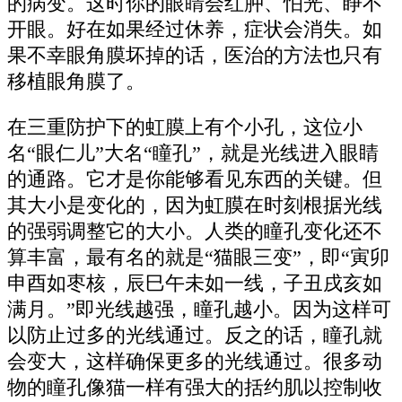
的病变。这时你的眼睛会红肿、怕光、睁不
开眼。好在如果经过休养，症状会消失。如
果不幸眼角膜坏掉的话，医治的方法也只有
移植眼角膜了。
在三重防护下的虹膜上有个小孔，这位小
名“眼仁儿”大名“瞳孔”，就是光线进入眼睛
的通路。它才是你能够看见东西的关键。但
其大小是变化的，因为虹膜在时刻根据光线
的强弱调整它的大小。人类的瞳孔变化还不
算丰富，最有名的就是“猫眼三变”，即“寅卯
申酉如枣核，辰巳午未如一线，子丑戌亥如
满月。”即光线越强，瞳孔越小。因为这样可
以防止过多的光线通过。反之的话，瞳孔就
会变大，这样确保更多的光线通过。很多动
物的瞳孔像猫一样有强大的括约肌以控制收