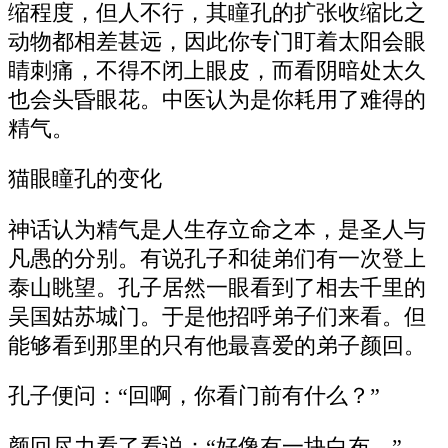
缩程度，但人不行，其瞳孔的扩张收缩比之
动物都相差甚远，因此你专门盯着太阳会眼
睛刺痛，不得不闭上眼皮，而看阴暗处太久
也会头昏眼花。中医认为是你耗用了难得的
精气。
猫眼瞳孔的变化
神话认为精气是人生存立命之本，是圣人与
凡愚的分别。有说孔子和徒弟们有一次登上
泰山眺望。孔子居然一眼看到了相去千里的
吴国姑苏城门。于是他招呼弟子们来看。但
能够看到那里的只有他最喜爱的弟子颜回。
孔子便问：“回啊，你看门前有什么？”
颜回尽力看了看说：“好像有一块白布。”