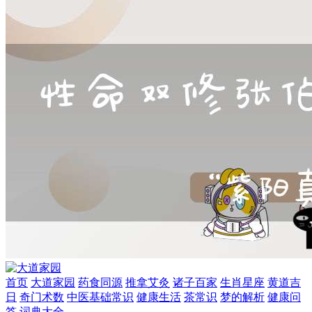
首页
大道家园
药食同源
推拿艾灸
诸子百家
生肖星座
黄道吉
日
奇门术数
中医基础常识
健康生活
茶常识
梦的解析
健康问
答
词典大全