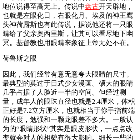
地位说得至高无上。传说中
盘古
开天辟地，
也就是左眼化日，右眼化月。埃及的神王鹰
头神荷露斯也有此传说，据说他还将一只眼
睛给了父亲奥西里斯，让其可以看尽地下幽
冥。基督教也用眼睛来象征上帝无处不在。
荷鲁斯之眼
因此，我们经常有意无意夸大眼睛的尺寸。
最典型的莫过于日式少女漫画。硕大的眼睛
几乎占据了人脸近一半的空间。但经过测
量，成年人的眼珠直径也就是2.4厘米，体积
正好是7.2立方厘米，也就相当于你手指前端
的长度，勉强和一颗龙眼差不多大。一般认
为的“眼睛形状”其实是眼皮形状，一点点改
变就会对人的相貌有很大影响。细长一些的