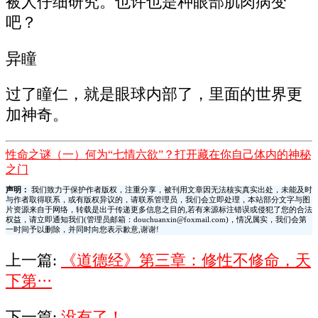
被人仔细研究。也许也是种眼部肌肉病变
吧？
异瞳
过了瞳仁，就是眼球内部了，里面的世界更
加神奇。
性命之谜（一）何为“七情六欲”？打开藏在你自己体内的神秘
之门
声明：
我们致力于保护作者版权，注重分享，被刊用文章因无法核实真实出处，未能及时
与作者取得联系，或有版权异议的，请联系管理员，我们会立即处理，本站部分文字与图
片资源来自于网络，转载是出于传递更多信息之目的,若有来源标注错误或侵犯了您的合法
权益，请立即通知我们(管理员邮箱：douchuanxin@foxmail.com)，情况属实，我们会第
一时间予以删除，并同时向您表示歉意,谢谢!
上一篇:
《道德经》第三章：修性不修命，天
下第···
下一篇:
没有了！