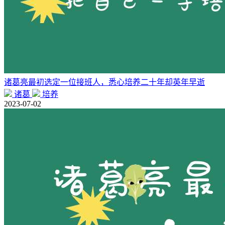
诸葛亮最初选定一位接班人，悉心培养二十年却英年早逝
诸葛
培养
2023-07-02