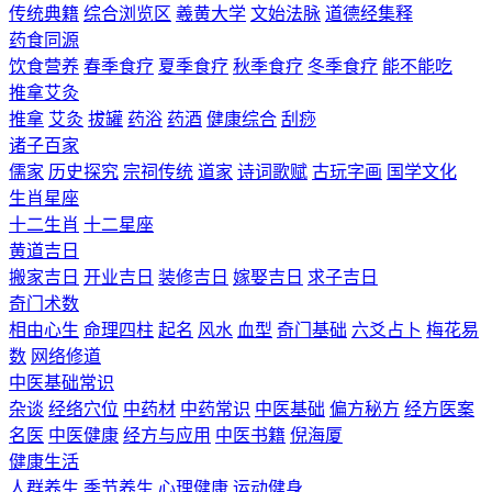
传统典籍
综合浏览区
羲黄大学
文始法脉
道德经集释
药食同源
饮食营养
春季食疗
夏季食疗
秋季食疗
冬季食疗
能不能吃
推拿艾灸
推拿
艾灸
拔罐
药浴
药酒
健康综合
刮痧
诸子百家
儒家
历史探究
宗祠传统
道家
诗词歌赋
古玩字画
国学文化
生肖星座
十二生肖
十二星座
黄道吉日
搬家吉日
开业吉日
装修吉日
嫁娶吉日
求子吉日
奇门术数
相由心生
命理四柱
起名
风水
血型
奇门基础
六爻占卜
梅花易
数
网络修道
中医基础常识
杂谈
经络穴位
中药材
中药常识
中医基础
偏方秘方
经方医案
名医
中医健康
经方与应用
中医书籍
倪海厦
健康生活
人群养生
季节养生
心理健康
运动健身