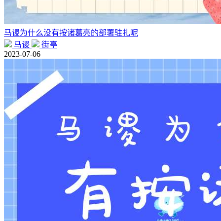
马谡为什么没有按诸葛亮的部署驻扎呢
马谡
街亭
2023-07-06