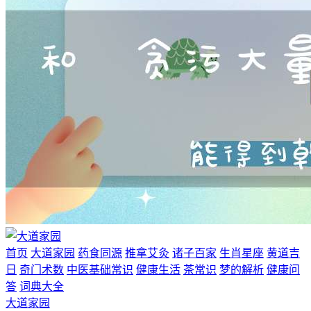
首页
大道家园
药食同源
推拿艾灸
诸子百家
生肖星座
黄道吉
日
奇门术数
中医基础常识
健康生活
茶常识
梦的解析
健康问
答
词典大全
大道家园