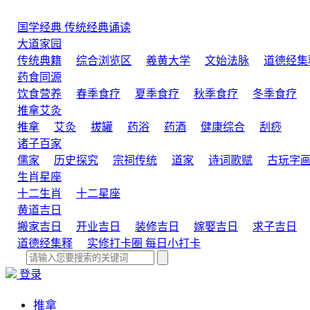
国学经典
传统经典诵读
大道家园
传统典籍
综合浏览区
羲黄大学
文始法脉
道德经集
药食同源
饮食营养
春季食疗
夏季食疗
秋季食疗
冬季食疗
推拿艾灸
推拿
艾灸
拔罐
药浴
药酒
健康综合
刮痧
诸子百家
儒家
历史探究
宗祠传统
道家
诗词歌赋
古玩字
生肖星座
十二生肖
十二星座
黄道吉日
搬家吉日
开业吉日
装修吉日
嫁娶吉日
求子吉日
道德经集释
实修打卡圈
每日小打卡
登录
推拿