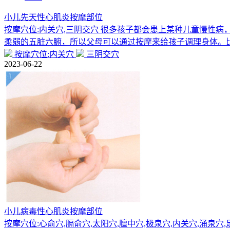
小儿先天性心肌炎按摩部位
按摩穴位:内关穴,三阴交穴 很多孩子都会患上某种儿童慢性
柔弱的五脏六腑，所以父母可以通过按摩来给孩子调理身体。
按摩穴位:内关穴
三阴交穴
2023-06-22
小儿病毒性心肌炎按摩部位
按摩穴位:心俞穴,膈俞穴,太阳穴,膻中穴,极泉穴,内关穴,涌