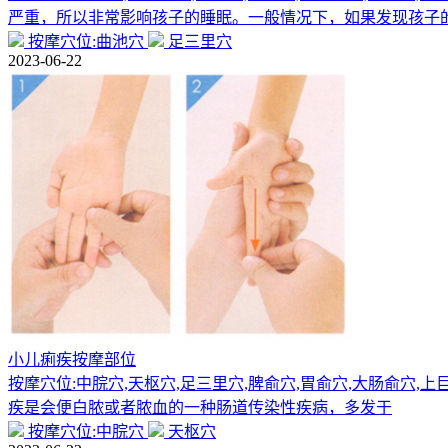
严重，所以非常影响孩子的睡眠。一般情况下，如果发现孩子
按摩穴位:曲池穴
足三里穴
2023-06-22
小儿痢疾按摩部位
按摩穴位:中脘穴,天枢穴,足三里穴,脾俞穴,胃俞穴,大肠俞穴,
疾是会便白脓或者脓血的一种肠道传染性疾病，多发于
按摩穴位:中脘穴
天枢穴