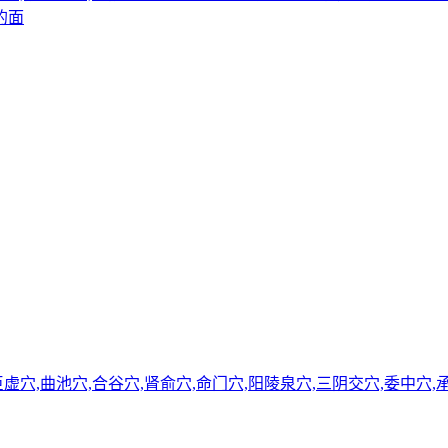
的面
上巨虚穴,曲池穴,合谷穴,肾俞穴,命门穴,阳陵泉穴,三阴交穴,委