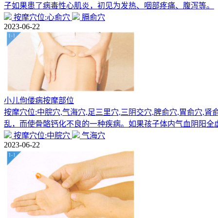
子如果患了病毒性心肌炎，初见为发热、咽部疼痛、腹泻等。
按摩穴位:心俞穴
膈俞穴
2023-06-22
小儿佝偻病按摩部位
按摩穴位:中脘穴,气海穴,足三里穴,三阴交穴,脾俞穴,胃俞穴
乱，而使骨骼钙化不良的一种疾病。如果孩子体内气血阴阳全
按摩穴位:中脘穴
气海穴
2023-06-22