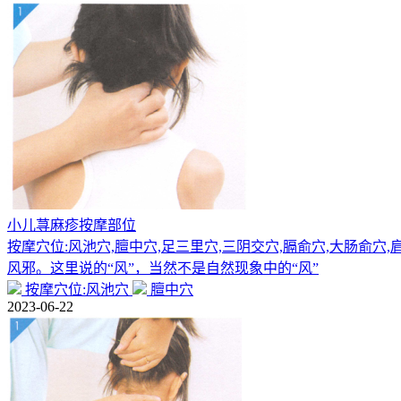
小儿荨麻疹按摩部位
按摩穴位:风池穴,膻中穴,足三里穴,三阴交穴,膈俞穴,大肠俞穴
风邪。这里说的“风”，当然不是自然现象中的“风”
按摩穴位:风池穴
膻中穴
2023-06-22