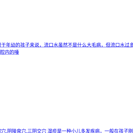
泉穴 对于年幼的孩子来说，流口水虽然不是什么大毛病，但流口水
口腔内的唾
,中脘穴,阴陵泉穴,三阴交穴 湿疹是一种小儿多发疾病，一般在