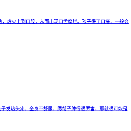
胃积热，虚火上到口腔，从而出现口舌糜烂。孩子得了口疮，一般会
 如果孩子发热头疼、全身不舒服、腮帮子肿得很厉害，那就很可能是