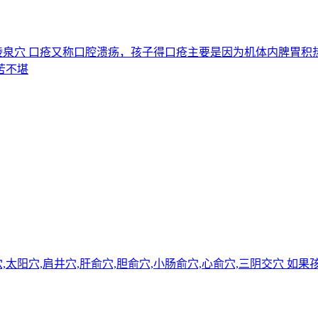
穴,阴陵泉穴 口疮又称口腔溃疡，孩子得口疮主要是因为机体内脾
苦不堪
府穴,太阳穴,肩井穴,肝俞穴,胆俞穴,小肠俞穴,心俞穴,三阴交穴