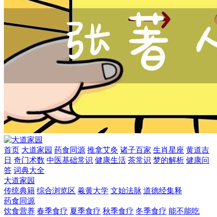
首页
大道家园
药食同源
推拿艾灸
诸子百家
生肖星座
黄道吉
日
奇门术数
中医基础常识
健康生活
茶常识
梦的解析
健康问
答
词典大全
大道家园
传统典籍
综合浏览区
羲黄大学
文始法脉
道德经集释
药食同源
饮食营养
春季食疗
夏季食疗
秋季食疗
冬季食疗
能不能吃