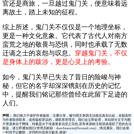
官还是商旅，一旦越过鬼门关，便意味着远
离故土，踏上未知的征程。
综上所述，鬼门关不仅仅是一个地理坐标，
更是一种文化意象。它代表了古代人对南方
蛮荒之地的敬畏与恐惧，同时也承载了无数
迁谪之士的哀怨与叹息。
穿越鬼门关，不仅
是身体上的跋涉，更是心灵上的考验。
如今，鬼门关早已失去了昔日的险峻与神
秘，但它的名字却深深镌刻在历史的记忆
中，提醒我们铭记那些曾经在此留下足迹的
人们。
声明：
我们致力于保护作者版权，注重分享，被刊用文章因无法核实真实出处，未能及时
与作者取得联系，或有版权异议的，请联系管理员，我们会立即处理，本站部分文字与图
片资源来自于网络，转载是出于传递更多信息之目的,若有来源标注错误或侵犯了您的合法
权益，请立即通知我们(管理员邮箱：douchuanxin@foxmail.com)，情况属实，我们会第
一时间予以删除，并同时向您表示歉意,谢谢!