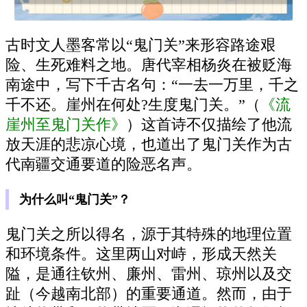
古时文人墨客常以“鬼门关”来形容路途艰
险、生死难料之地。唐代宰相杨炎在被贬海
南途中，写下千古名句：“一去一万里，千之
千不还。崖州在何处?生度鬼门关。”（
《流
崖州至鬼门关作》
）这首诗不仅描绘了他流
放天涯的悲凉心境，也道出了鬼门关作为古
代南疆交通要道的险恶名声。
为什么叫“鬼门关”？
鬼门关之所以得名，源于其特殊的地理位置
和环境条件。这里两山对峙，形成天然关
隘，是通往钦州、廉州、雷州、琼州以及交
趾（今越南北部）的重要通道。然而，由于