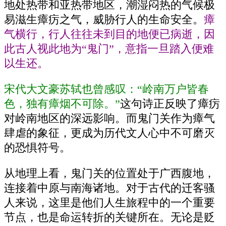
地处热带和亚热带地区，潮湿闷热的气候极
易滋生瘴疠之气，威胁行人的生命安全。
瘴
气横行，行人往往未到目的地便已病逝，因
此古人视此地为“鬼门”，意指一旦踏入便难
以生还。
宋代大文豪苏轼也曾感叹：“岭南万户皆春
色，独有瘴烟不可除。”
这句诗正反映了瘴疠
对岭南地区的深远影响。而鬼门关作为瘴气
肆虐的象征，更成为历代文人心中不可磨灭
的恐惧符号。
从地理上看，鬼门关的位置处于广西腹地，
连接着中原与南海诸地。对于古代的迁客骚
人来说，这里是他们人生旅程中的一个重要
节点，也是命运转折的关键所在。无论是贬