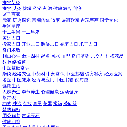
推拿艾灸
推拿
艾灸
拔罐
药浴
药酒
健康综合
刮痧
诸子百家
儒家
历史探究
宗祠传统
道家
诗词歌赋
古玩字画
国学文化
生肖星座
十二生肖
十二星座
黄道吉日
搬家吉日
开业吉日
装修吉日
嫁娶吉日
求子吉日
奇门术数
相由心生
命理四柱
起名
风水
血型
奇门基础
六爻占卜
梅花易
数
网络修道
中医基础常识
杂谈
经络穴位
中药材
中药常识
中医基础
偏方秘方
经方医案
名医
中医健康
经方与应用
中医书籍
倪海厦
健康生活
人群养生
季节养生
心理健康
运动健身
茶常识
功效
冲泡
存放
禁忌
茶器
常识
茶问答
梦的解析
周公解梦
古玩玉石
健康问答