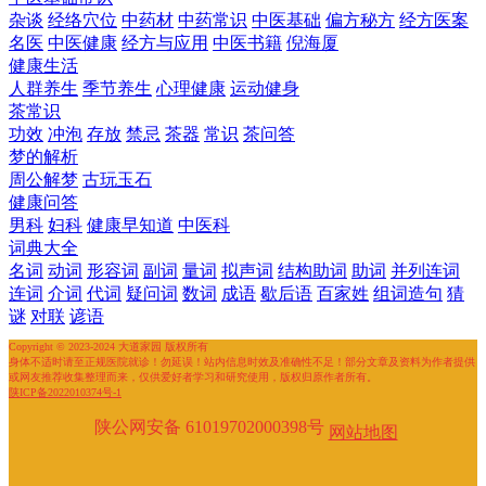
杂谈
经络穴位
中药材
中药常识
中医基础
偏方秘方
经方医案
名医
中医健康
经方与应用
中医书籍
倪海厦
健康生活
人群养生
季节养生
心理健康
运动健身
茶常识
功效
冲泡
存放
禁忌
茶器
常识
茶问答
梦的解析
周公解梦
古玩玉石
健康问答
男科
妇科
健康早知道
中医科
词典大全
名词
动词
形容词
副词
量词
拟声词
结构助词
助词
并列连词
连词
介词
代词
疑问词
数词
成语
歇后语
百家姓
组词造句
猜
谜
对联
谚语
Copyright © 2023-2024 大道家园 版权所有
身体不适时请至正规医院就诊！勿延误！站内信息时效及准确性不足！部分文章及资料为作者提供
或网友推荐收集整理而来，仅供爱好者学习和研究使用，版权归原作者所有。
陕ICP备2022010374号-1
陕公网安备 61019702000398号
网站地图