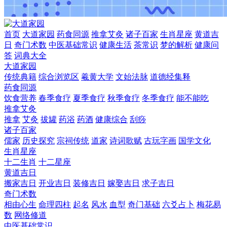
首页
大道家园
药食同源
推拿艾灸
诸子百家
生肖星座
黄道吉
日
奇门术数
中医基础常识
健康生活
茶常识
梦的解析
健康问
答
词典大全
大道家园
传统典籍
综合浏览区
羲黄大学
文始法脉
道德经集释
药食同源
饮食营养
春季食疗
夏季食疗
秋季食疗
冬季食疗
能不能吃
推拿艾灸
推拿
艾灸
拔罐
药浴
药酒
健康综合
刮痧
诸子百家
儒家
历史探究
宗祠传统
道家
诗词歌赋
古玩字画
国学文化
生肖星座
十二生肖
十二星座
黄道吉日
搬家吉日
开业吉日
装修吉日
嫁娶吉日
求子吉日
奇门术数
相由心生
命理四柱
起名
风水
血型
奇门基础
六爻占卜
梅花易
数
网络修道
中医基础常识