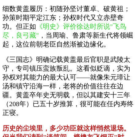
细数黄盖履历：初随孙坚讨董卓、破黄祖；
孙策时期平定江东；孙权时代又立赤壁奇
功。但正如
《明史》评价徐达时所说"飞鸟
尽，良弓藏"
，当周瑜、鲁肃等新生代将领崛
起，这位前朝老臣自然渐被边缘化。
《三国志》明确记载黄盖最后官职是武陵太
守，专司镇压蛮族叛乱。这看似贬谪，实为
孙权对其能力的最大认可——就像朱元璋让
汤和镇守沿海一样，老将的价值往往在边
疆。黄盖卒年史无明载，但以其建安十三年
（208年）已五十岁推算，很可能在任内寿终
正寝。
历史的尘埃里，多少功臣就这样悄然退场。