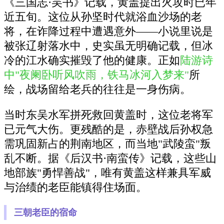
《三国志·吴书》记载，黄盖提出火攻时已年
近五旬。这位从孙坚时代就浴血沙场的老
将，在诈降过程中遭遇意外——小说里说是
被张辽射落水中，史实虽无明确记载，但冰
冷的江水确实摧毁了他的健康。正如
陆游诗
中"夜阑卧听风吹雨，铁马冰河入梦来"
所
绘，战场留给老兵的往往是一身伤病。
当时东吴水军拼死救回黄盖时，这位老将军
已元气大伤。更残酷的是，赤壁战后孙权急
需巩固新占的荆南地区，而当地"武陵蛮"叛
乱不断。据《后汉书·南蛮传》记载，这些山
地部族"勇悍善战"，唯有黄盖这样兼具军威
与治绩的老臣能镇得住场面。
三朝老臣的宿命