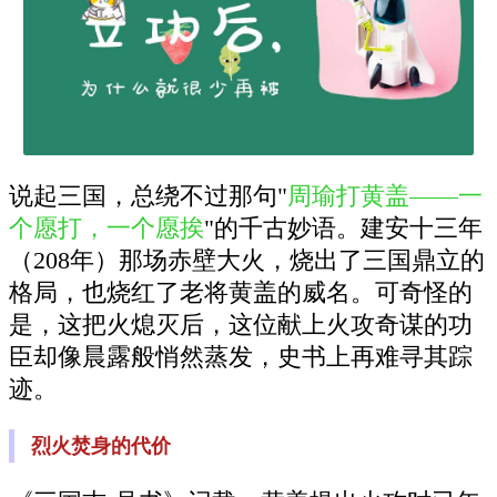
说起三国，总绕不过那句"
周瑜打黄盖——一
个愿打，一个愿挨
"的千古妙语。建安十三年
（208年）那场赤壁大火，烧出了三国鼎立的
格局，也烧红了老将黄盖的威名。可奇怪的
是，这把火熄灭后，这位献上火攻奇谋的功
臣却像晨露般悄然蒸发，史书上再难寻其踪
迹。
烈火焚身的代价