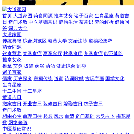
首页
大道家园
药食同源
推拿艾灸
诸子百家
生肖星座
黄道吉
日
奇门术数
中医基础常识
健康生活
茶常识
梦的解析
健康问
答
词典大全
大道家园
传统典籍
综合浏览区
羲黄大学
文始法脉
道德经集释
药食同源
饮食营养
春季食疗
夏季食疗
秋季食疗
冬季食疗
能不能吃
推拿艾灸
推拿
艾灸
拔罐
药浴
药酒
健康综合
刮痧
诸子百家
儒家
历史探究
宗祠传统
道家
诗词歌赋
古玩字画
国学文化
生肖星座
十二生肖
十二星座
黄道吉日
搬家吉日
开业吉日
装修吉日
嫁娶吉日
求子吉日
奇门术数
相由心生
命理四柱
起名
风水
血型
奇门基础
六爻占卜
梅花易
数
网络修道
中医基础常识