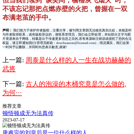
但当我们读到"谈笑间，樯橹灰飞烟灭"时，
不该忘记那把点燃赤壁的火把，曾握在一双
布满老茧的手中。
声明：
我们致力于保护作者版权，注重分享，被刊用文章因无法核实真实出处，未能及时
与作者取得联系，或有版权异议的，请联系管理员，我们会立即处理，本站部分文字与图
片资源来自于网络，转载是出于传递更多信息之目的,若有来源标注错误或侵犯了您的合法
权益，请立即通知我们(管理员邮箱：douchuanxin@foxmail.com)，情况属实，我们会第
一时间予以删除，并同时向您表示歉意,谢谢!
上一篇:
周泰是什么样的人一生在战功赫赫的
武将
下一篇:
古人的泡澡的木桶究竟是怎么做的,
为何···
推荐文章
顿悟顿成无为法真传
2023-07-17
唐睿宗的刘皇后是一位什么样的人