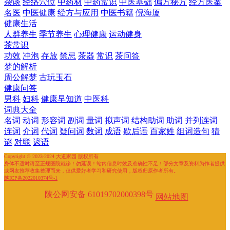
杂谈
经络穴位
中药材
中药常识
中医基础
偏方秘方
经方医案
名医
中医健康
经方与应用
中医书籍
倪海厦
健康生活
人群养生
季节养生
心理健康
运动健身
茶常识
功效
冲泡
存放
禁忌
茶器
常识
茶问答
梦的解析
周公解梦
古玩玉石
健康问答
男科
妇科
健康早知道
中医科
词典大全
名词
动词
形容词
副词
量词
拟声词
结构助词
助词
并列连词
连词
介词
代词
疑问词
数词
成语
歇后语
百家姓
组词造句
猜
谜
对联
谚语
Copyright © 2023-2024 大道家园 版权所有
身体不适时请至正规医院就诊！勿延误！站内信息时效及准确性不足！部分文章及资料为作者提供
或网友推荐收集整理而来，仅供爱好者学习和研究使用，版权归原作者所有。
陕ICP备2022010374号-1
陕公网安备 61019702000398号
网站地图