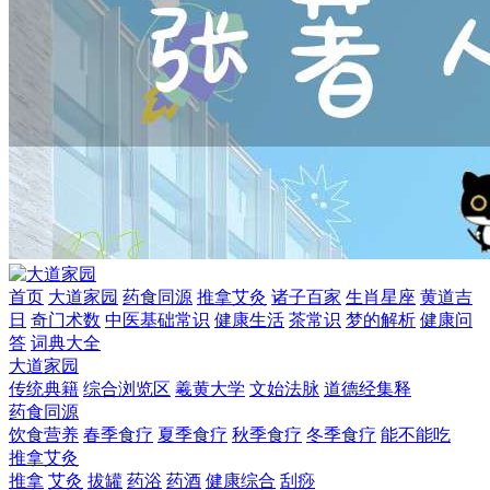
首页
大道家园
药食同源
推拿艾灸
诸子百家
生肖星座
黄道吉
日
奇门术数
中医基础常识
健康生活
茶常识
梦的解析
健康问
答
词典大全
大道家园
传统典籍
综合浏览区
羲黄大学
文始法脉
道德经集释
药食同源
饮食营养
春季食疗
夏季食疗
秋季食疗
冬季食疗
能不能吃
推拿艾灸
推拿
艾灸
拔罐
药浴
药酒
健康综合
刮痧