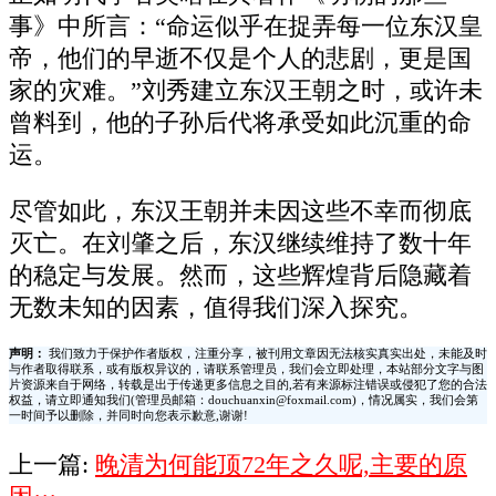
事》中所言：“命运似乎在捉弄每一位东汉皇
帝，他们的早逝不仅是个人的悲剧，更是国
家的灾难。”刘秀建立东汉王朝之时，或许未
曾料到，他的子孙后代将承受如此沉重的命
运。
尽管如此，东汉王朝并未因这些不幸而彻底
灭亡。在刘肇之后，东汉继续维持了数十年
的稳定与发展。然而，这些辉煌背后隐藏着
无数未知的因素，值得我们深入探究。
声明：
我们致力于保护作者版权，注重分享，被刊用文章因无法核实真实出处，未能及时
与作者取得联系，或有版权异议的，请联系管理员，我们会立即处理，本站部分文字与图
片资源来自于网络，转载是出于传递更多信息之目的,若有来源标注错误或侵犯了您的合法
权益，请立即通知我们(管理员邮箱：douchuanxin@foxmail.com)，情况属实，我们会第
一时间予以删除，并同时向您表示歉意,谢谢!
上一篇:
晚清为何能顶72年之久呢,主要的原