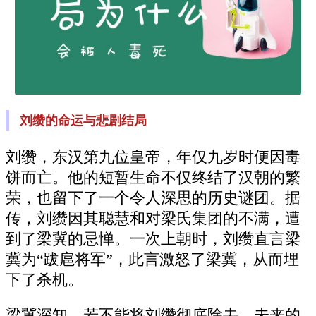
刘缵的命运与悲剧结局
刘缵，东汉第九位皇帝，年仅九岁时便因毒
饼而亡。他的短暂生命不仅终结了汉朝的繁
荣，也留下了一个令人深思的历史谜团。据
传，刘缵因其聪慧和对梁氏集团的不满，遭
到了梁冀的忌惮。一次上朝时，刘缵直言梁
冀为“跋扈将军”，此言激怒了梁冀，从而埋
下了杀机。
梁冀深知，若不能将刘缵彻底除去，未来的