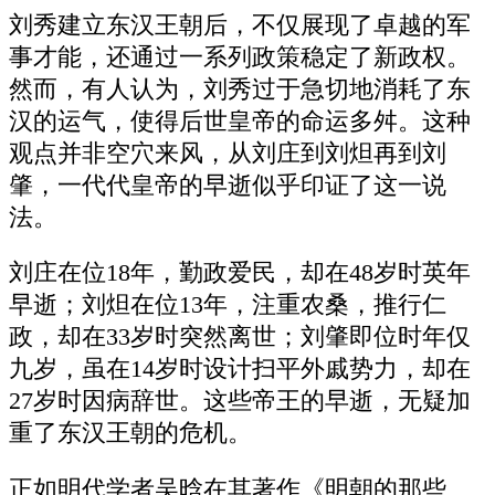
刘秀建立东汉王朝后，不仅展现了卓越的军
事才能，还通过一系列政策稳定了新政权。
然而，有人认为，刘秀过于急切地消耗了东
汉的运气，使得后世皇帝的命运多舛。这种
观点并非空穴来风，从刘庄到刘炟再到刘
肇，一代代皇帝的早逝似乎印证了这一说
法。
刘庄在位18年，勤政爱民，却在48岁时英年
早逝；刘炟在位13年，注重农桑，推行仁
政，却在33岁时突然离世；刘肇即位时年仅
九岁，虽在14岁时设计扫平外戚势力，却在
27岁时因病辞世。这些帝王的早逝，无疑加
重了东汉王朝的危机。
正如明代学者吴晗在其著作《明朝的那些