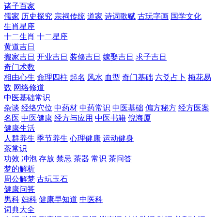
诸子百家
儒家
历史探究
宗祠传统
道家
诗词歌赋
古玩字画
国学文化
生肖星座
十二生肖
十二星座
黄道吉日
搬家吉日
开业吉日
装修吉日
嫁娶吉日
求子吉日
奇门术数
相由心生
命理四柱
起名
风水
血型
奇门基础
六爻占卜
梅花易
数
网络修道
中医基础常识
杂谈
经络穴位
中药材
中药常识
中医基础
偏方秘方
经方医案
名医
中医健康
经方与应用
中医书籍
倪海厦
健康生活
人群养生
季节养生
心理健康
运动健身
茶常识
功效
冲泡
存放
禁忌
茶器
常识
茶问答
梦的解析
周公解梦
古玩玉石
健康问答
男科
妇科
健康早知道
中医科
词典大全