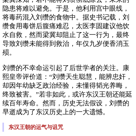
隐患将难以避免。于是，他利用宫中眼线，
将毒药混入刘缵的食物中。据史书记载，刘
缵食用毒饼后腹痛难忍，太医李固建议他饮
水自救，然而梁冀却阻止了这一行为，最终
导致刘缵未能得到救治，年仅九岁便香消玉
殒。
刘缵的不幸命运引起了后世学者的关注。康
熙皇帝评价道：“刘缵天生聪慧，能辨忠奸，
却因年幼缺乏政治经验，未懂得韬光养晦，
终致被害。”若非如此，或许东汉王朝还能延
续百年寿命。然而，历史无法假设，刘缵的
早逝成为了东汉历史上的一大遗憾。
东汉王朝的运气与诅咒