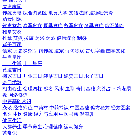
答
词典大全
大道家园
传统典籍
综合浏览区
羲黄大学
文始法脉
道德经集释
药食同源
饮食营养
春季食疗
夏季食疗
秋季食疗
冬季食疗
能不能吃
推拿艾灸
推拿
艾灸
拔罐
药浴
药酒
健康综合
刮痧
诸子百家
儒家
历史探究
宗祠传统
道家
诗词歌赋
古玩字画
国学文化
生肖星座
十二生肖
十二星座
黄道吉日
搬家吉日
开业吉日
装修吉日
嫁娶吉日
求子吉日
奇门术数
相由心生
命理四柱
起名
风水
血型
奇门基础
六爻占卜
梅花易
数
网络修道
中医基础常识
杂谈
经络穴位
中药材
中药常识
中医基础
偏方秘方
经方医案
名医
中医健康
经方与应用
中医书籍
倪海厦
健康生活
人群养生
季节养生
心理健康
运动健身
茶常识