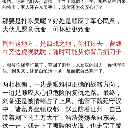
报仇。你带他们去打曹操，士气上就输了一半。那些从荆州来
的将士，家人还在东吴手上，这仗还怎么安心打？
那要是打东吴呢？好处是顺应了军心民意，
大伙儿愿意玩命。可坏处更致命。
荆州这地方，是四战之地，你打过去，曹魏
在旁边虎视眈眈，随时可能从你背后捅刀子
。就算你侥幸打赢了，夺回了荆州，以蜀汉的国力，你也守不
住。到头来，还是白忙活一场，反而把自己耗干了。
两相权衡，一边是艰难但正确的战略方向，
一边是顺应人心但危险的复仇之路。最终，
刘备还是被情绪占了上风。他留下魏延守汉
中，诸葛亮坐镇成都，赵云防着江州，自己
带着剩下的五万大军，浩浩荡荡杀向东吴。
这一走，就走上了夷陵的火海，也走完了蜀