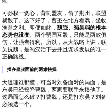
垮。
可孙权一贪心，背刺盟友，偷了荆州，联盟
就散了。这下好了，曹丕在北方看戏，坐收
渔翁之利。即便如此，
魏强、蜀吴弱的根本
态势也没变
。两个弱国互殴，只能是两败俱
伤，让强者得利。所以，从大战略上讲，联
吴抗魏，是蜀汉活下去并且谋求发展的唯一
正确路线。
摆在皇叔面前的两难抉择
大道理谁都懂，可当时刘备面对的局面，是
东吴已经投降曹魏，两家要联手来揍他了。
这局面怎么破？打曹魏，还是打东吴？刘备
必须选一个。