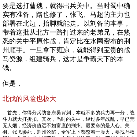
要是选打曹魏，就得出兵关中。当时蜀中确
实有准备，路也修了，张飞、马超的主力也
部署在北边，抬脚就能走。以刘备的本事，
带着这批从北方一路打过来的老弟兄，在熟
悉的关中平原作战，肯定比在水网密布的荆
州顺手。一旦拿下雍凉，就能得到宝贵的战
马资源，组建骑兵，这才是争霸天下的本
钱。
但是，
北伐的风险也极大
。首先，你得分兵防备东吴背刺，本就不多的兵力再一分，战
斗力就大打折扣。其次，当时的关中，经过多年战乱，早已荒
无人烟，经济价值远不如富庶的荆州。最要命的是人心。关
羽、张飞惨死，荆州沦陷，全军上下都憋着一股火，要找孙权