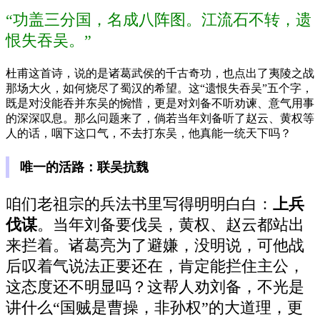
“功盖三分国，名成八阵图。江流石不转，遗
恨失吞吴。”
杜甫这首诗，说的是诸葛武侯的千古奇功，也点出了夷陵之战
那场大火，如何烧尽了蜀汉的希望。这“遗恨失吞吴”五个字，
既是对没能吞并东吴的惋惜，更是对刘备不听劝谏、意气用事
的深深叹息。那么问题来了，倘若当年刘备听了赵云、黄权等
人的话，咽下这口气，不去打东吴，他真能一统天下吗？
唯一的活路：联吴抗魏
咱们老祖宗的兵法书里写得明明白白：
上兵
伐谋
。当年刘备要伐吴，黄权、赵云都站出
来拦着。诸葛亮为了避嫌，没明说，可他战
后叹着气说法正要还在，肯定能拦住主公，
这态度还不明显吗？这帮人劝刘备，不光是
讲什么“国贼是曹操，非孙权”的大道理，更