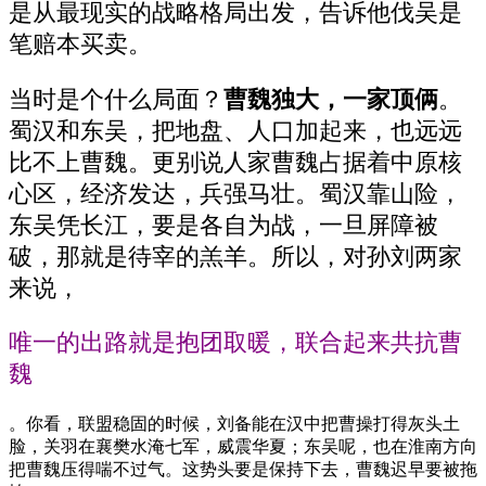
是从最现实的战略格局出发，告诉他伐吴是
笔赔本买卖。
当时是个什么局面？
曹魏独大，一家顶俩
。
蜀汉和东吴，把地盘、人口加起来，也远远
比不上曹魏。更别说人家曹魏占据着中原核
心区，经济发达，兵强马壮。蜀汉靠山险，
东吴凭长江，要是各自为战，一旦屏障被
破，那就是待宰的羔羊。所以，对孙刘两家
来说，
唯一的出路就是抱团取暖，联合起来共抗曹
魏
。你看，联盟稳固的时候，刘备能在汉中把曹操打得灰头土
脸，关羽在襄樊水淹七军，威震华夏；东吴呢，也在淮南方向
把曹魏压得喘不过气。这势头要是保持下去，曹魏迟早要被拖