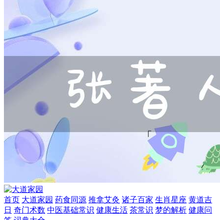
首页
大道家园
药食同源
推拿艾灸
诸子百家
生肖星座
黄道吉
日
奇门术数
中医基础常识
健康生活
茶常识
梦的解析
健康问