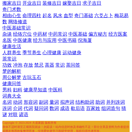
搬家吉日
开业吉日
装修吉日
嫁娶吉日
求子吉日
奇门术数
相由心生
命理四柱
起名
风水
血型
奇门基础
六爻占卜
梅花易
数
网络修道
中医基础常识
杂谈
经络穴位
中药材
中药常识
中医基础
偏方秘方
经方医案
名医
中医健康
经方与应用
中医书籍
倪海厦
健康生活
人群养生
季节养生
心理健康
运动健身
茶常识
功效
冲泡
存放
禁忌
茶器
常识
茶问答
梦的解析
周公解梦
古玩玉石
健康问答
男科
妇科
健康早知道
中医科
词典大全
名词
动词
形容词
副词
量词
拟声词
结构助词
助词
并列连词
连词
介词
代词
疑问词
数词
成语
歇后语
百家姓
组词造句
猜
谜
对联
谚语
Copyright © 2023-2024 大道家园 版权所有
身体不适时请至正规医院就诊！勿延误！站内信息时效及准确性不足！部分文章及资料为作者提供
或网友推荐收集整理而来，仅供爱好者学习和研究使用，版权归原作者所有。