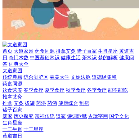
首页
大道家园
药食同源
推拿艾灸
诸子百家
生肖星座
黄道吉
日
奇门术数
中医基础常识
健康生活
茶常识
梦的解析
健康问
答
词典大全
大道家园
传统典籍
综合浏览区
羲黄大学
文始法脉
道德经集释
药食同源
饮食营养
春季食疗
夏季食疗
秋季食疗
冬季食疗
能不能吃
推拿艾灸
推拿
艾灸
拔罐
药浴
药酒
健康综合
刮痧
诸子百家
儒家
历史探究
宗祠传统
道家
诗词歌赋
古玩字画
国学文化
生肖星座
十二生肖
十二星座
黄道吉日