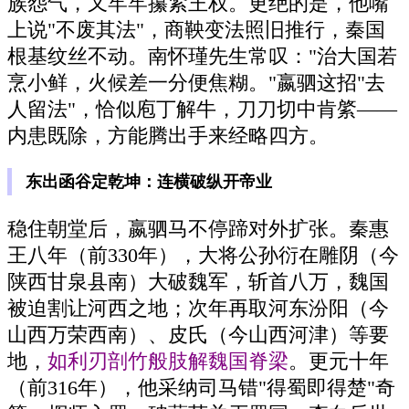
族怨气，又牢牢攥紧王权。更绝的是，他嘴
上说"不废其法"，商鞅变法照旧推行，秦国
根基纹丝不动。南怀瑾先生常叹："治大国若
烹小鲜，火候差一分便焦糊。"嬴驷这招"去
人留法"，恰似庖丁解牛，刀刀切中肯綮——
内患既除，方能腾出手来经略四方。
东出函谷定乾坤：连横破纵开帝业
稳住朝堂后，嬴驷马不停蹄对外扩张。秦惠
王八年（前330年），大将公孙衍在雕阴（今
陕西甘泉县南）大破魏军，斩首八万，魏国
被迫割让河西之地；次年再取河东汾阳（今
山西万荣西南）、皮氏（今山西河津）等要
地，
如利刃剖竹般肢解魏国脊梁
。更元十年
（前316年），他采纳司马错"得蜀即得楚"奇