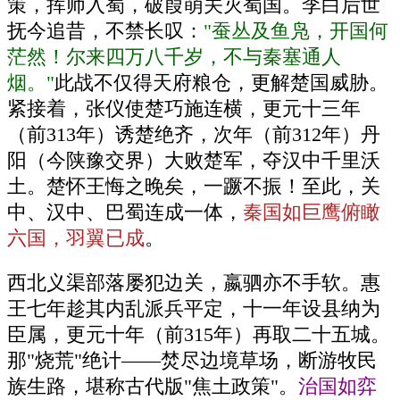
策，挥师入蜀，破葭萌关灭蜀国。李白后世
抚今追昔，不禁长叹：
"蚕丛及鱼凫，开国何
茫然！尔来四万八千岁，不与秦塞通人
烟。"
此战不仅得天府粮仓，更解楚国威胁。
紧接着，张仪使楚巧施连横，更元十三年
（前313年）诱楚绝齐，次年（前312年）丹
阳（今陕豫交界）大败楚军，夺汉中千里沃
土。楚怀王悔之晚矣，一蹶不振！至此，关
中、汉中、巴蜀连成一体，
秦国如巨鹰俯瞰
六国，羽翼已成
。
西北义渠部落屡犯边关，嬴驷亦不手软。惠
王七年趁其内乱派兵平定，十一年设县纳为
臣属，更元十年（前315年）再取二十五城。
那"烧荒"绝计——焚尽边境草场，断游牧民
族生路，堪称古代版"焦土政策"。
治国如弈