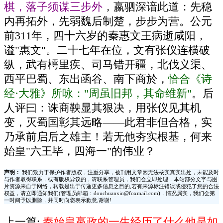
棋，落子须谋三步外
，嬴驷深谙此道：先稳
内再拓外，先弱魏后制楚，步步为营。公元
前311年，四十六岁的秦惠文王病逝咸阳，
谥"惠文"。二十七年在位，文有张仪连横破
纵，武有樗里疾、司马错开疆，北伐义渠、
西平巴蜀、东出函谷、南下商於，
恰合《诗
经·大雅》所咏："周虽旧邦，其命维新"
。后
人评曰：诛商鞅显其狠决，用张仪见其机
变，灭蜀国彰其远略——此君非但合格，实
乃承前启后之雄主！若无他夯实根基，何来
始皇"六王毕，四海一"的伟业？
声明：
我们致力于保护作者版权，注重分享，被刊用文章因无法核实真实出处，未能及时
与作者取得联系，或有版权异议的，请联系管理员，我们会立即处理，本站部分文字与图
片资源来自于网络，转载是出于传递更多信息之目的,若有来源标注错误或侵犯了您的合法
权益，请立即通知我们(管理员邮箱：douchuanxin@foxmail.com)，情况属实，我们会第
一时间予以删除，并同时向您表示歉意,谢谢!
上一篇:
秦始皇嬴政的一生经历了什么他是如