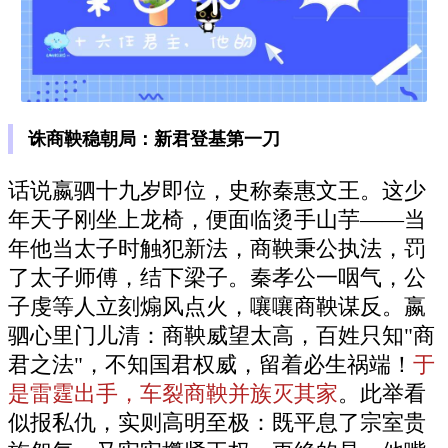
诛商鞅稳朝局：新君登基第一刀
话说嬴驷十九岁即位，史称秦惠文王。这少
年天子刚坐上龙椅，便面临烫手山芋——当
年他当太子时触犯新法，商鞅秉公执法，罚
了太子师傅，结下梁子。秦孝公一咽气，公
子虔等人立刻煽风点火，嚷嚷商鞅谋反。嬴
驷心里门儿清：商鞅威望太高，百姓只知"商
君之法"，不知国君权威，留着必生祸端！
于
是雷霆出手，车裂商鞅并族灭其家
。此举看
似报私仇，实则高明至极：既平息了宗室贵