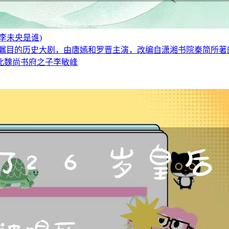
李未央是谁)
受瞩目的历史大剧，由唐嫣和罗晋主演，改编自潇湘书院秦简所著
北魏尚书府之子李敏峰