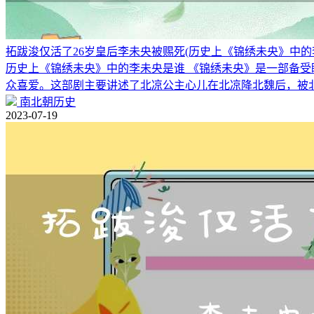
拓跋浚仅活了26岁皇后李未央被赐死(历史上《锦绣未央》中的
历史上《锦绣未央》中的李未央是谁 《锦绣未央》是一部备
众喜爱。这部剧主要讲述了北凉公主心儿在北凉降北魏后，被
南北朝历史
2023-07-19