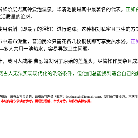
贵族阶层尤其钟爱泡温泉，华清池便是其中最著名的代表。
正如
生活质量的追求。
使用浴斛（即最早的浴缸）进行泡澡。这种相对私密且卫生的方
市中遍布澡堂，普通民众只需花费几枚铜钱即可享受热水浴。
正
—多人共用一池热水，容易导致卫生问题。
叶，英国人威廉·费瑟姆发明了原始的莲蓬头，尽管操作复杂且
虽然古人无法实现现代化的洗浴条件，但他们总能找到适合自己的
或有版权异议的，请联系管理员（邮箱：douchuanxin@foxmail.com)，我们会立即处
：本站内容仅供读者参考，请理性理解、审慎对待，勿作为实际依据。