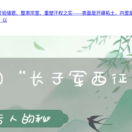
储君、整肃宗室、重塑汗权之实——表面是开疆拓土，内里是一场精
、以