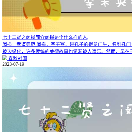
七十二贤之闵损简介闵损是个什么样的人,
闵损：孝道典范 闵损，字子骞，是孔子的得意门生，名列孔门
被边缘化，许多传统的美德故事也渐渐被人遗忘。然而，早在
春秋战国
2023-07-19