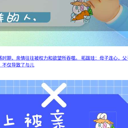
时期，亲情往往被权力和欲望所吞噬。 拓跋珪：母子连心，父
，不仅导致了与儿