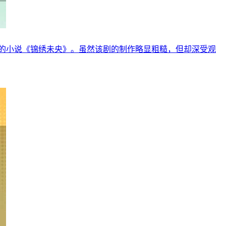
的小说《锦绣未央》。虽然该剧的制作略显粗糙，但却深受观