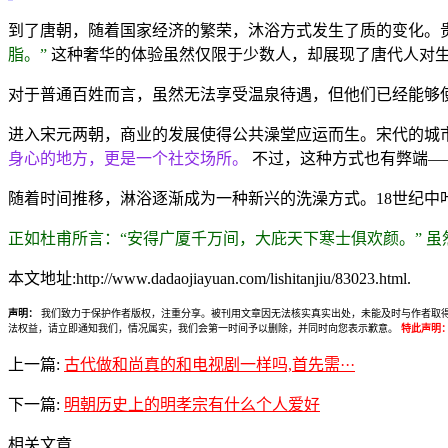
到了唐朝，随着国家经济的繁荣，沐浴方式发生了质的变化。
脂。”
这种奢华的体验虽然仅限于少数人，却展现了唐代人对
对于普通百姓而言，虽然无法享受温泉待遇，但他们已经能够
进入宋元两朝，商业的发展使得公共澡堂应运而生。宋代的城
身心的地方，更是一个社交场所。
不过，这种方式也有弊端—
随着时间推移，淋浴逐渐成为一种新兴的洗澡方式。18世纪中
正如杜甫所言：“安得广厦千万间，大庇天下寒士俱欢颜。” 
本文地址:http://www.dadaojiayuan.com/lishitanjiu/83023.html.
声明：
我们致力于保护作者版权，注重分享。被刊用文章因无法核实真实出处，未能及时与作者取得联系，
法权益，请立即通知我们，情况属实，我们会第一时间予以删除，并同时向您表示歉意。
特此声明
上一篇:
古代做和尚真的和电视剧一样吗,首先需···
下一篇:
明朝历史上的明孝宗有什么个人爱好
相关文章