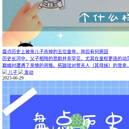
盘点历史上被亲儿子杀掉的五位皇帝，背后有何原因
历史长河中，父子相残的悲剧并非罕见，尤其在皇权更迭的动荡
巅峰时遭遇了亲情的背叛。拓跋珪对贺夫人（其母妹）的宠幸
儿子
发动
2023-06-29