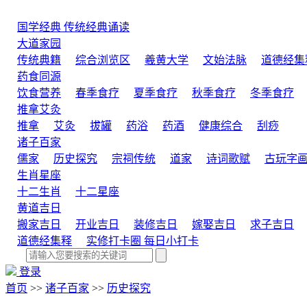
国学经典
传统经典诵读
大道家园
传统典籍
综合浏览区
羲黄大学
文始法脉
道德经集
药食同源
饮食营养
春季食疗
夏季食疗
秋季食疗
冬季食疗
推拿艾灸
推拿
艾灸
拔罐
药浴
药酒
健康综合
刮痧
诸子百家
儒家
历史探究
宗祠传统
道家
诗词歌赋
古玩字
生肖星座
十二生肖
十二星座
黄道吉日
搬家吉日
开业吉日
装修吉日
嫁娶吉日
求子吉日
道德经集释
实修打卡圈
每日小打卡
登录
首页
>>
诸子百家
>>
历史探究