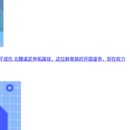
子成仇 北魏道武帝拓跋珪，这位鲜卑族的开国皇帝，却在权力