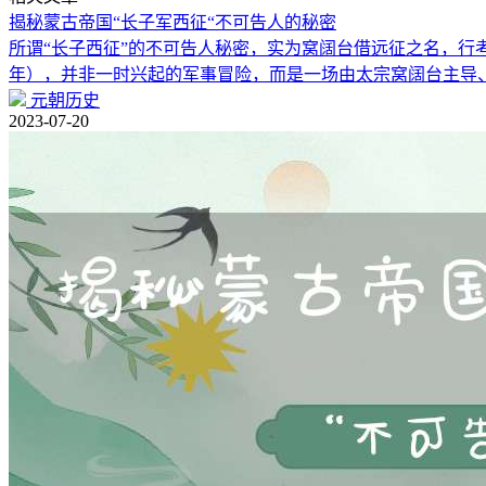
揭秘蒙古帝国“长子军西征“不可告人的秘密
所谓“长子西征”的不可告人秘密，实为窝阔台借远征之名，行考验
年），并非一时兴起的军事冒险，而是一场由太宗窝阔台主导
元朝历史
2023-07-20