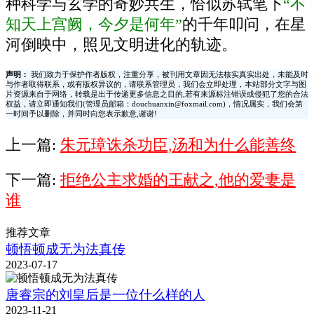
种科学与玄学的奇妙共生，恰似苏轼笔下
“不
知天上宫阙，今夕是何年”
的千年叩问，在星
河倒映中，照见文明进化的轨迹。
声明：
我们致力于保护作者版权，注重分享，被刊用文章因无法核实真实出处，未能及时
与作者取得联系，或有版权异议的，请联系管理员，我们会立即处理，本站部分文字与图
片资源来自于网络，转载是出于传递更多信息之目的,若有来源标注错误或侵犯了您的合法
权益，请立即通知我们(管理员邮箱：douchuanxin@foxmail.com)，情况属实，我们会第
一时间予以删除，并同时向您表示歉意,谢谢!
上一篇:
朱元璋诛杀功臣,汤和为什么能善终
下一篇:
拒绝公主求婚的王献之,他的爱妻是
谁
推荐文章
顿悟顿成无为法真传
2023-07-17
唐睿宗的刘皇后是一位什么样的人
2023-11-21