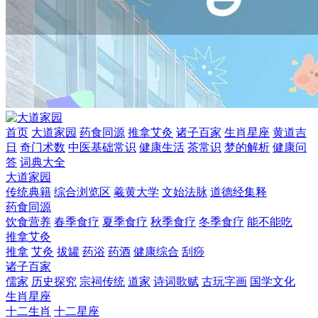
首页
大道家园
药食同源
推拿艾灸
诸子百家
生肖星座
黄道吉
日
奇门术数
中医基础常识
健康生活
茶常识
梦的解析
健康问
答
词典大全
大道家园
传统典籍
综合浏览区
羲黄大学
文始法脉
道德经集释
药食同源
饮食营养
春季食疗
夏季食疗
秋季食疗
冬季食疗
能不能吃
推拿艾灸
推拿
艾灸
拔罐
药浴
药酒
健康综合
刮痧
诸子百家
儒家
历史探究
宗祠传统
道家
诗词歌赋
古玩字画
国学文化
生肖星座
十二生肖
十二星座