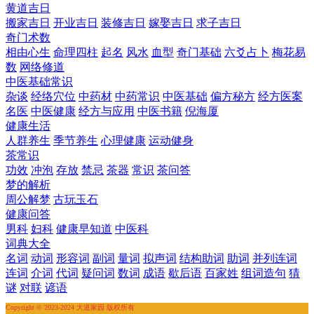
黄道吉日
搬家吉日
开业吉日
装修吉日
嫁娶吉日
求子吉日
奇门术数
相由心生
命理四柱
起名
风水
血型
奇门基础
六爻占卜
梅花易
数
网络修道
中医基础常识
杂谈
经络穴位
中药材
中药常识
中医基础
偏方秘方
经方医案
名医
中医健康
经方与应用
中医书籍
倪海厦
健康生活
人群养生
季节养生
心理健康
运动健身
茶常识
功效
冲泡
存放
禁忌
茶器
常识
茶问答
梦的解析
周公解梦
古玩玉石
健康问答
男科
妇科
健康早知道
中医科
词典大全
名词
动词
形容词
副词
量词
拟声词
结构助词
助词
并列连词
连词
介词
代词
疑问词
数词
成语
歇后语
百家姓
组词造句
猜
谜
对联
谚语
Copyright © 2023-2024 大道家园 版权所有