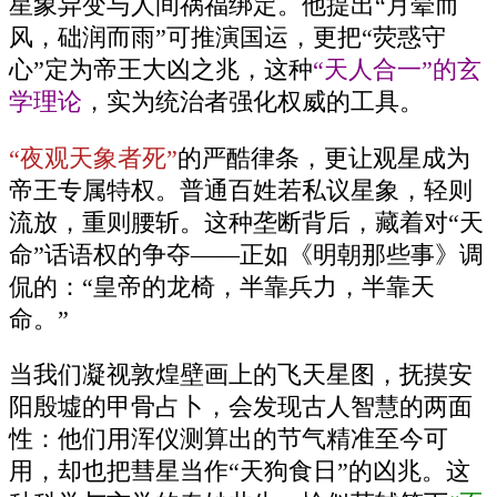
星象异变与人间祸福绑定。他提出“月晕而
风，础润而雨”可推演国运，更把“荧惑守
心”定为帝王大凶之兆，这种
“天人合一”的玄
学理论
，实为统治者强化权威的工具。
“夜观天象者死”
的严酷律条，更让观星成为
帝王专属特权。普通百姓若私议星象，轻则
流放，重则腰斩。这种垄断背后，藏着对“天
命”话语权的争夺——正如《明朝那些事》调
侃的：“皇帝的龙椅，半靠兵力，半靠天
命。”
当我们凝视敦煌壁画上的飞天星图，抚摸安
阳殷墟的甲骨占卜，会发现古人智慧的两面
性：他们用浑仪测算出的节气精准至今可
用，却也把彗星当作“天狗食日”的凶兆。这