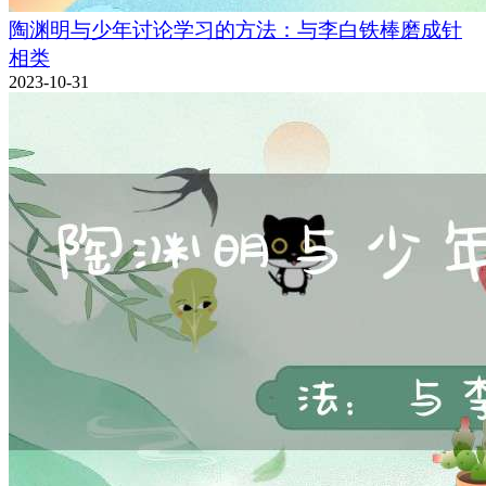
陶渊明与少年讨论学习的方法：与李白铁棒磨成针
相类
2023-10-31