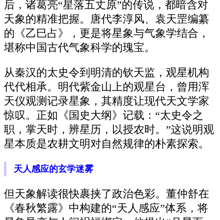
后，诸葛亮“星落五丈原”的传说，都暗含对
天象的精准把握。唐代李淳风、袁天罡编纂
的《乙巳占》，更是将星象与气象学结合，
堪称中国古代气象科学的瑰宝。
从秦汉的太史令到明清的钦天监，观星机构
代代相承。明代紫金山上的观星台，曾用浑
天仪观测记录星象，其精度让现代天文学家
惊叹。正如《国史大纲》记载：“太史令之
职，掌天时，辨星历，以授农时。”这说明观
星本质是农耕文明对自然规律的朴素探索。
天人感应的玄学迷雾
但天象解读很快裹挟了政治色彩。董仲舒在
《春秋繁露》中构建的“天人感应”体系，将