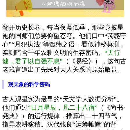
翻开历史长卷，每当夜幕低垂，那些身披星
袍的国师们总要仰望苍穹。他们口中“荧惑守
心”“月犯执法”等谶纬之语，看似神秘莫测，
实则暗含千年农耕文明的生存密码。
“天行
健，君子以自强不息”
（《易经》），这句古
老箴言道出了先民对天人关系的原始敬畏。
观天象的科学密码
古人观星实为最早的“天文学大数据分析”。
他们通过
“日月星辰，凡二十八宿”
（《尚书·
尧典》）的运行规律，推算出二十四节气，
指导农耕稼穑。汉代张良“运筹帷幄”的背