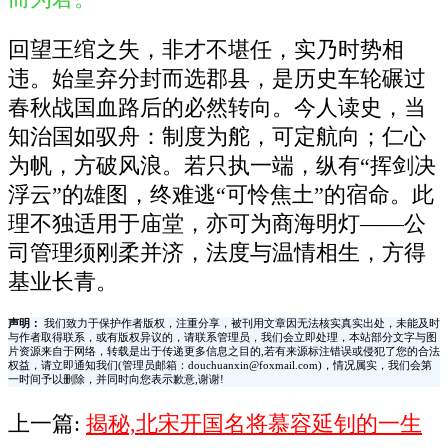
回望王绾之失，非才不堪任，实乃时势相
违。始皇弃分封而选郡县，是历史车轮碾过
春秋战国血路后的必然转向。今人读史，当
知治国如驭舟：制度为舵，可定航向；仁心
为帆，方破风浪。若只执一端，纵有“挥剑决
浮云”的雄图，终难逃“可怜焦土”的宿命。此
理不独适用于庙堂，亦可为商海明灯——公
司管理须刚柔并济，法度与温情相生，方得
基业长青。
声明：
我们致力于保护作者版权，注重分享，被刊用文章因无法核实真实出处，未能及时
与作者取得联系，或有版权异议的，请联系管理员，我们会立即处理，本站部分文字与图
片资源来自于网络，转载是出于传递更多信息之目的,若有来源标注错误或侵犯了您的合法
权益，请立即通知我们(管理员邮箱：douchuanxin@foxmail.com)，情况属实，我们会第
一时间予以删除，并同时向您表示歉意,谢谢!
上一篇:
揭秘,北宋开国名将慕容延钊的一生