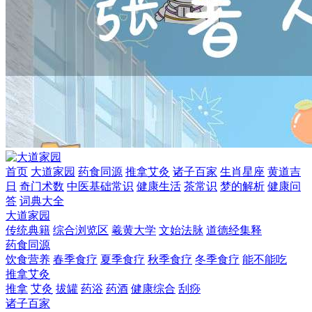
首页
大道家园
药食同源
推拿艾灸
诸子百家
生肖星座
黄道吉
日
奇门术数
中医基础常识
健康生活
茶常识
梦的解析
健康问
答
词典大全
大道家园
传统典籍
综合浏览区
羲黄大学
文始法脉
道德经集释
药食同源
饮食营养
春季食疗
夏季食疗
秋季食疗
冬季食疗
能不能吃
推拿艾灸
推拿
艾灸
拔罐
药浴
药酒
健康综合
刮痧
诸子百家