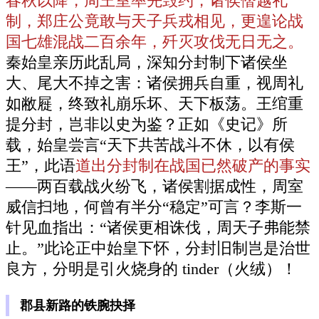
春秋以降，周王室率先毁约，诸侯僭越礼
制，郑庄公竟敢与天子兵戎相见，更遑论战
国七雄混战二百余年，歼灭攻伐无日无之。
秦始皇亲历此乱局，深知分封制下诸侯坐
大、尾大不掉之害：诸侯拥兵自重，视周礼
如敝屣，终致礼崩乐坏、天下板荡。王绾重
提分封，岂非以史为鉴？正如《史记》所
载，始皇尝言“天下共苦战斗不休，以有侯
王”，此语
道出分封制在战国已然破产的事实
——两百载战火纷飞，诸侯割据成性，周室
威信扫地，何曾有半分“稳定”可言？李斯一
针见血指出：“诸侯更相诛伐，周天子弗能禁
止。”此论正中始皇下怀，分封旧制岂是治世
良方，分明是引火烧身的 tinder（火绒）！
郡县新路的铁腕抉择