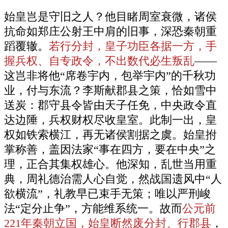
始皇岂是守旧之人？他目睹周室衰微，诸侯
抗命如郑庄公射王中肩的旧事，深恐秦朝重
蹈覆辙。
若行分封，皇子功臣各据一方，手
握兵权、自专政令，不出数代必生叛乱
——
这岂非将他“席卷宇内，包举宇内”的千秋功
业，付与东流？李斯献郡县之策，恰如雪中
送炭：郡守县令皆由天子任免，中央政令直
达边陲，兵权财权尽收皇室。此制一出，皇
权如铁索横江，再无诸侯割据之虞。始皇拊
掌称善，盖因法家“事在四方，要在中央”之
理，正合其集权雄心。他深知，乱世当用重
典，周礼德治需人心自觉，然战国遗风中“人
欲横流”，礼教早已束手无策；唯以严刑峻
法“定分止争”，方能维系统一。故而
公元前
221年秦朝立国，始皇断然废分封、行郡县
，