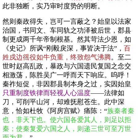
此非独断，实乃审时度势的明断。
然则秦政得失，岂可一言蔽之？始皇以法家
治国，书同文、车同轨之功泽被后世，郡县
制更成两千年帝制根基。然其苛法少恩，如
《史记》所讽“刚毅戾深，事皆决于法”，
百
姓戍边徭役如牛负重，终致怨气沸腾
。至二
世时赵高乱政，暴政与六国遗民复国之念交
相激荡，陈胜吴广一呼而天下响应。呜呼！
秦祚短促，非因郡县制本身之过，实因始皇
只重制度铁律而轻视人心温度
——法律如
刀，可削平山河，却难抚慰苍生。此中深
意，恰如杜牧《阿房宫赋》痛陈：“
族秦者秦
也，非天下也。使六国各爱其人，则足以拒
秦；使秦复爱六国之人，则递三世可至万世
而为君。
”