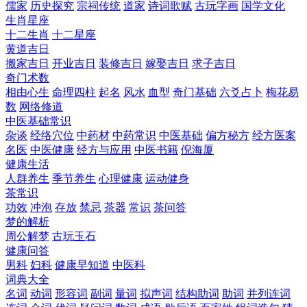
儒家
历史探究
宗祠传统
道家
诗词歌赋
古玩字画
国学文化
生肖星座
十二生肖
十二星座
黄道吉日
搬家吉日
开业吉日
装修吉日
嫁娶吉日
求子吉日
奇门术数
相由心生
命理四柱
起名
风水
血型
奇门基础
六爻占卜
梅花易
数
网络修道
中医基础常识
杂谈
经络穴位
中药材
中药常识
中医基础
偏方秘方
经方医案
名医
中医健康
经方与应用
中医书籍
倪海厦
健康生活
人群养生
季节养生
心理健康
运动健身
茶常识
功效
冲泡
存放
禁忌
茶器
常识
茶问答
梦的解析
周公解梦
古玩玉石
健康问答
男科
妇科
健康早知道
中医科
词典大全
名词
动词
形容词
副词
量词
拟声词
结构助词
助词
并列连词