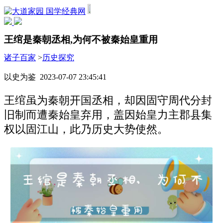
国学经典网
王绾是秦朝丞相,为何不被秦始皇重用
诸子百家
>
历史探究
以史为鉴 2023-07-07 23:45:41
王绾虽为秦朝开国丞相，却因固守周代分封
旧制而遭秦始皇弃用，盖因始皇力主郡县集
权以固江山，此乃历史大势使然。