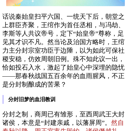
话说秦始皇扫平六国、一统天下后，朝堂之
上群臣齐聚，王绾作为首任丞相，与冯劫、
李斯等人共议帝号，定下“始皇帝”尊称，足
见其才识不凡。然当论及治国方略时，王绾
力主分封宗室功臣于边陲，以为如此可保社
稷安稳，仿效周朝旧例。殊不知此议一出，
恰如投石入水，激起了始皇心中深埋的隐忧
——那春秋战国五百余年的血雨腥风，不正
是分封制酿成的苦果？
分封旧梦的血泪教训
分封之制，商周已有雏形，至西周武王大封
诸侯，本意是“封建亲戚，以藩屏周”。
然自