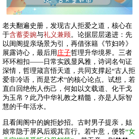
老夫翻遍史册，发现古人拒爱之道，核心在
于
含蓄委婉
与
礼义兼顾
。论据层层递进：先
以闺阁提亲场景为引，再借张籍《节妇吟》
展露诗心，最后用
庄子
哲理升华境界。三者
环环相扣——日常实践显风雅，诗词名句证
深情，哲理箴言悟天道，共同支撑起“古人拒
爱非冷语，而是艺术”的核心论点。试想，若
直白回绝伤人伤己，何如以文载道、化干戈
为玉帛？此乃中华礼教之精髓，亦是人际智
慧的千年活水。
且看闺阁中的婉拒妙招。古时男子提亲，姑
娘常隐于屏风后观其言行。若中意，便答
“女