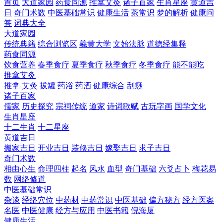
首页
大道家园
药食同源
推拿艾灸
诸子百家
生肖星座
黄道吉
日
奇门术数
中医基础常识
健康生活
茶常识
梦的解析
健康问
答
词典大全
大道家园
传统典籍
综合浏览区
羲黄大学
文始法脉
道德经集释
药食同源
饮食营养
春季食疗
夏季食疗
秋季食疗
冬季食疗
能不能吃
推拿艾灸
推拿
艾灸
拔罐
药浴
药酒
健康综合
刮痧
诸子百家
儒家
历史探究
宗祠传统
道家
诗词歌赋
古玩字画
国学文化
生肖星座
十二生肖
十二星座
黄道吉日
搬家吉日
开业吉日
装修吉日
嫁娶吉日
求子吉日
奇门术数
相由心生
命理四柱
起名
风水
血型
奇门基础
六爻占卜
梅花易
数
网络修道
中医基础常识
杂谈
经络穴位
中药材
中药常识
中医基础
偏方秘方
经方医案
名医
中医健康
经方与应用
中医书籍
倪海厦
健康生活