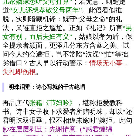
儿家姻缘悉听父母打算”
；若无意，则楚楚
道
“女儿还想孝敬父母两年”
。此语看似推
脱，实则暗藏机锋：既守“父母之命”的礼
法，又避直拒之尴尬。正如《礼记》所言
“男
女有别，而后夫妇有义”
，姑娘以孝为盾，保
全提亲者颜面，更添几分东方含蓄之美。试
问今人约会遭拒，岂不常陷“洗澡”“忙”等拙
劣借口？古人早以行动警示：
情场无小事，
失礼即伤根
。
明珠泪垂：诗心写就的千古绝唱
再品唐代
张籍《节妇吟》
，堪称拒爱教科
书。诗中女子收下求爱者所赠明珠，却以“还
君明珠双泪垂，恨不相逢未嫁时”婉拒。此句
妙在层层剥茧：先谢情意（“感君缠绵