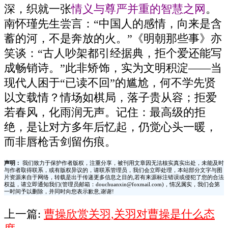
深，织就一张
情义与尊严并重的智慧之网
。
南怀瑾先生尝言：“中国人的感情，向来是含
蓄的河，不是奔放的火。”《明朝那些事》亦
笑谈：“古人吵架都引经据典，拒个爱还能写
成畅销诗。”此非矫饰，实为文明积淀——当
现代人困于“已读不回”的尴尬，何不学先贤
以文载情？情场如棋局，落子贵从容；拒爱
若春风，化雨润无声。记住：最高级的拒
绝，是让对方多年后忆起，仍觉心头一暖，
而非唇枪舌剑留伤痕。
声明：
我们致力于保护作者版权，注重分享，被刊用文章因无法核实真实出处，未能及时
与作者取得联系，或有版权异议的，请联系管理员，我们会立即处理，本站部分文字与图
片资源来自于网络，转载是出于传递更多信息之目的,若有来源标注错误或侵犯了您的合法
权益，请立即通知我们(管理员邮箱：douchuanxin@foxmail.com)，情况属实，我们会第
一时间予以删除，并同时向您表示歉意,谢谢!
上一篇:
曹操欣赏关羽,关羽对曹操是什么态