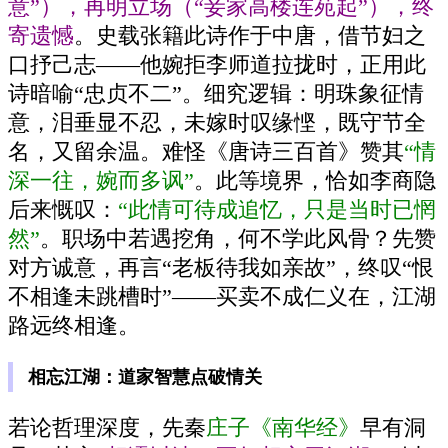
意”），再明立场（“妾家高楼连苑起”），终
寄遗憾
。史载张籍此诗作于中唐，借节妇之
口抒己志——他婉拒李师道拉拢时，正用此
诗暗喻“忠贞不二”。细究逻辑：明珠象征情
意，泪垂显不忍，未嫁时叹缘悭，既守节全
名，又留余温。难怪《唐诗三百首》赞其
“情
深一往，婉而多讽”
。此等境界，恰如李商隐
后来慨叹：
“此情可待成追忆，只是当时已惘
然”
。职场中若遇挖角，何不学此风骨？先赞
对方诚意，再言“老板待我如亲故”，终叹“恨
不相逢未跳槽时”——买卖不成仁义在，江湖
路远终相逢。
相忘江湖：道家智慧点破情关
若论哲理深度，先秦
庄子《南华经》
早有洞