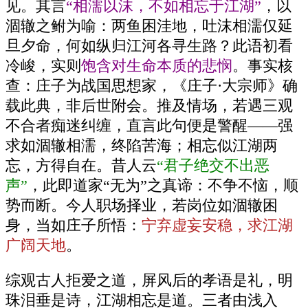
见。其言
“相濡以沫，不如相忘于江湖”
，以
涸辙之鲋为喻：两鱼困洼地，吐沫相濡仅延
旦夕命，何如纵归江河各寻生路？此语初看
冷峻，实则
饱含对生命本质的悲悯
。事实核
查：庄子为战国思想家，《庄子·大宗师》确
载此典，非后世附会。推及情场，若遇三观
不合者痴迷纠缠，直言此句便是警醒——强
求如涸辙相濡，终陷苦海；相忘似江湖两
忘，方得自在。昔人云
“君子绝交不出恶
声”
，此即道家“无为”之真谛：不争不恼，顺
势而断。今人职场择业，若岗位如涸辙困
身，当如庄子所悟：
宁弃虚妄安稳，求江湖
广阔天地
。
综观古人拒爱之道，屏风后的孝语是礼，明
珠泪垂是诗，江湖相忘是道。三者由浅入