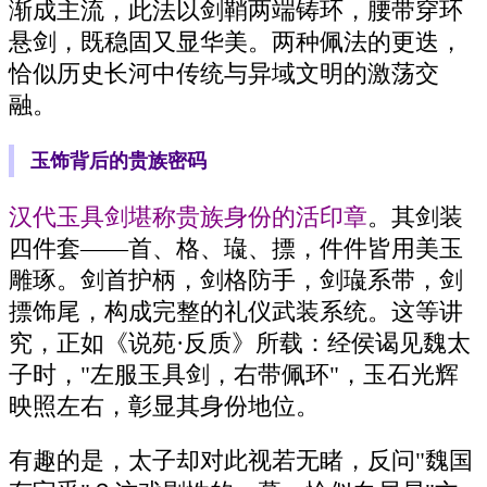
渐成主流，此法以剑鞘两端铸环，腰带穿环
悬剑，既稳固又显华美。两种佩法的更迭，
恰似历史长河中传统与异域文明的激荡交
融。
玉饰背后的贵族密码
汉代玉具剑堪称贵族身份的活印章
。其剑装
四件套——首、格、璏、摽，件件皆用美玉
雕琢。剑首护柄，剑格防手，剑璏系带，剑
摽饰尾，构成完整的礼仪武装系统。这等讲
究，正如《说苑·反质》所载：经侯谒见魏太
子时，"左服玉具剑，右带佩环"，玉石光辉
映照左右，彰显其身份地位。
有趣的是，太子却对此视若无睹，反问"魏国