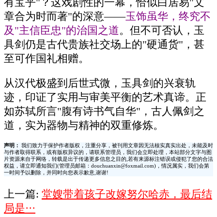
有宝乎"？这戏剧性的一幕，恰似白居易"文
章合为时而著"的深意——
玉饰虽华，终究不
及"主信臣忠"的治国之道
。但不可否认，玉
具剑仍是古代贵族社交场上的"硬通货"，甚
至可作国礼相赠。
从汉代极盛到后世式微，玉具剑的兴衰轨
迹，印证了实用与审美平衡的艺术真谛。正
如苏轼所言"腹有诗书气自华"，古人佩剑之
道，实为器物与精神的双重修炼。
声明：
我们致力于保护作者版权，注重分享，被刊用文章因无法核实真实出处，未能及时
与作者取得联系，或有版权异议的，请联系管理员，我们会立即处理，本站部分文字与图
片资源来自于网络，转载是出于传递更多信息之目的,若有来源标注错误或侵犯了您的合法
权益，请立即通知我们(管理员邮箱：douchuanxin@foxmail.com)，情况属实，我们会第
一时间予以删除，并同时向您表示歉意,谢谢!
上一篇:
堂嫂带着孩子改嫁努尔哈赤，最后结
局是···