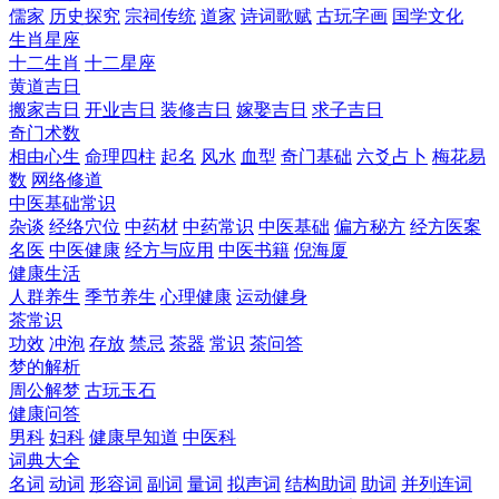
儒家
历史探究
宗祠传统
道家
诗词歌赋
古玩字画
国学文化
生肖星座
十二生肖
十二星座
黄道吉日
搬家吉日
开业吉日
装修吉日
嫁娶吉日
求子吉日
奇门术数
相由心生
命理四柱
起名
风水
血型
奇门基础
六爻占卜
梅花易
数
网络修道
中医基础常识
杂谈
经络穴位
中药材
中药常识
中医基础
偏方秘方
经方医案
名医
中医健康
经方与应用
中医书籍
倪海厦
健康生活
人群养生
季节养生
心理健康
运动健身
茶常识
功效
冲泡
存放
禁忌
茶器
常识
茶问答
梦的解析
周公解梦
古玩玉石
健康问答
男科
妇科
健康早知道
中医科
词典大全
名词
动词
形容词
副词
量词
拟声词
结构助词
助词
并列连词