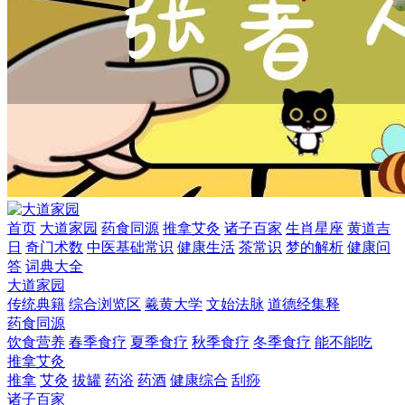
首页
大道家园
药食同源
推拿艾灸
诸子百家
生肖星座
黄道吉
日
奇门术数
中医基础常识
健康生活
茶常识
梦的解析
健康问
答
词典大全
大道家园
传统典籍
综合浏览区
羲黄大学
文始法脉
道德经集释
药食同源
饮食营养
春季食疗
夏季食疗
秋季食疗
冬季食疗
能不能吃
推拿艾灸
推拿
艾灸
拔罐
药浴
药酒
健康综合
刮痧
诸子百家