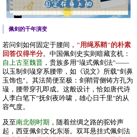
佩剑的千年演变
若问剑如何固定于腰间，
"用绳系鞘"的朴素
回答仅得半分
。中国佩剑史实则暗藏玄机：
自上古至魏晋
，贵族多用"璏式佩剑法"——
以玉制剑璏穿系腰带，如《说文》所载"剑鼻
玉饰也"。其法简便至极：剑鞘背侧铸方孔为
璏，腰带穿孔即成。这般设计，恰如唐代诗
人李白笔下"抚剑夜吟啸，雄心日千里"的从
容气度。
及至
南北朝时期
，随着丝绸之路的驼铃声
起，西亚佩剑文化东渐。双耳悬挂式佩剑法