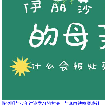
陶渊明与少年讨论学习的方法：与李白铁棒磨成针