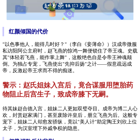
红颜倾国的代价
"以色事他人，能得几时好？"（李白《妾薄命》）汉成帝微服
私访阳阿公主府时，赵飞燕的惊鸿一舞便锁住了帝王魂。史载
其"体轻若飞燕，能作掌上舞"，这般绝色自是令帝王神魂颠
倒。为独占专宠，飞燕使出"先抑后扬"之计——假意疏远成
帝，反激起帝王求而不得的痴迷。
警示：赵氏姐妹入宫后，竟合谋服用堕胎药
物阻止后宫生子，致成帝膝下无嗣。
待其妹赵合德入宫，姐妹二人更如双璧夺目。成帝为博二人心
欢，封赏赵家满门，甚至废除许皇后，册立飞燕为后。这般专
宠下，姐妹二人却愈发骄纵，竟以"美人计"助定陶王刘欣上位
太子，为汉室埋下外戚争权的隐患。