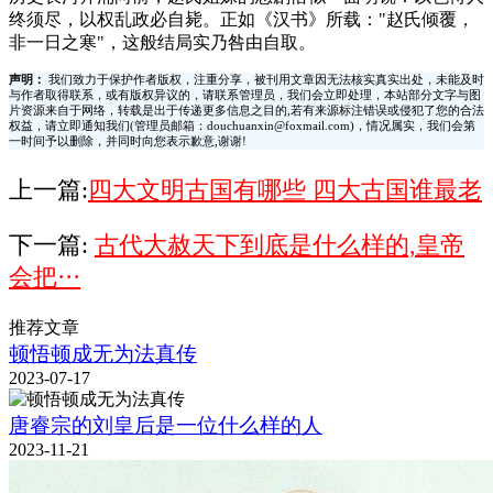
终须尽，以权乱政必自毙。正如《汉书》所载："赵氏倾覆，
非一日之寒"，这般结局实乃咎由自取。
声明：
我们致力于保护作者版权，注重分享，被刊用文章因无法核实真实出处，未能及时
与作者取得联系，或有版权异议的，请联系管理员，我们会立即处理，本站部分文字与图
片资源来自于网络，转载是出于传递更多信息之目的,若有来源标注错误或侵犯了您的合法
权益，请立即通知我们(管理员邮箱：douchuanxin@foxmail.com)，情况属实，我们会第
一时间予以删除，并同时向您表示歉意,谢谢!
上一篇:
​四大文明古国有哪些 四大古国谁最老
下一篇:
古代大赦天下到底是什么样的,皇帝
会把···
推荐文章
顿悟顿成无为法真传
2023-07-17
唐睿宗的刘皇后是一位什么样的人
2023-11-21