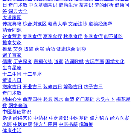
日
奇门术数
中医基础常识
健康生活
茶常识
梦的解析
健康问
答
词典大全
大道家园
传统典籍
综合浏览区
羲黄大学
文始法脉
道德经集释
药食同源
饮食营养
春季食疗
夏季食疗
秋季食疗
冬季食疗
能不能吃
推拿艾灸
推拿
艾灸
拔罐
药浴
药酒
健康综合
刮痧
诸子百家
儒家
历史探究
宗祠传统
道家
诗词歌赋
古玩字画
国学文化
生肖星座
十二生肖
十二星座
黄道吉日
搬家吉日
开业吉日
装修吉日
嫁娶吉日
求子吉日
奇门术数
相由心生
命理四柱
起名
风水
血型
奇门基础
六爻占卜
梅花易
数
网络修道
中医基础常识
杂谈
经络穴位
中药材
中药常识
中医基础
偏方秘方
经方医案
名医
中医健康
经方与应用
中医书籍
倪海厦
健康生活