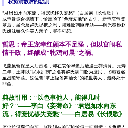
权势消散后的悲剧
"君恩如水向东流，得宠忧移失宠愁"（白居易《长恨歌》）。
成帝暴毙合德膝下，恰应验了"色衰爱弛"的古训。新帝哀帝登
基后，虽念及赵氏提携之恩，却难敌朝臣弹劾——解光奏称赵
氏姐妹毒杀许美人亲子，罪不可恕。
哲思：帝王宠幸红颜本不足怪，但以宫闱私
情干政，终酿成"牝鸡司晨"之祸。
飞燕虽暂保皇太后虚名，却在哀帝早逝后遭遇王莽清算。元寿
二年，王莽以"祸水乱朝"之名将赵氏满门贬为庶民，飞燕被逐
至昌陵守墓。这位曾"掌上轻盈舞袖长"的绝世美人，最终死于
非命。
典故引用："以色事他人，能得几时
好？"——李白《妾薄命》"君恩如水向东
流，得宠忧移失宠愁"——白居易《长恨歌》
历史长河奔涌向前，赵氏姐妹的悲剧恰似一面明镜：以色侍人