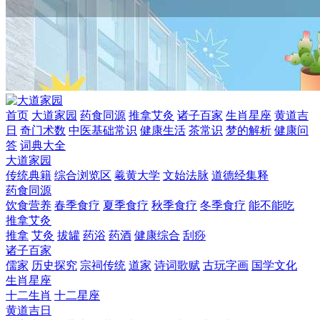
首页
大道家园
药食同源
推拿艾灸
诸子百家
生肖星座
黄道吉
日
奇门术数
中医基础常识
健康生活
茶常识
梦的解析
健康问
答
词典大全
大道家园
传统典籍
综合浏览区
羲黄大学
文始法脉
道德经集释
药食同源
饮食营养
春季食疗
夏季食疗
秋季食疗
冬季食疗
能不能吃
推拿艾灸
推拿
艾灸
拔罐
药浴
药酒
健康综合
刮痧
诸子百家
儒家
历史探究
宗祠传统
道家
诗词歌赋
古玩字画
国学文化
生肖星座
十二生肖
十二星座
黄道吉日