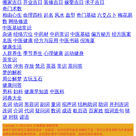
搬家吉日
开业吉日
装修吉日
嫁娶吉日
求子吉日
奇门术数
相由心生
命理四柱
起名
风水
血型
奇门基础
六爻占卜
梅花易
数
网络修道
中医基础常识
杂谈
经络穴位
中药材
中药常识
中医基础
偏方秘方
经方医案
名医
中医健康
经方与应用
中医书籍
倪海厦
健康生活
人群养生
季节养生
心理健康
运动健身
茶常识
功效
冲泡
存放
禁忌
茶器
常识
茶问答
梦的解析
周公解梦
古玩玉石
健康问答
男科
妇科
健康早知道
中医科
词典大全
名词
动词
形容词
副词
量词
拟声词
结构助词
助词
并列连词
连词
介词
代词
疑问词
数词
成语
歇后语
百家姓
组词造句
猜
谜
对联
谚语
Copyright © 2023-2024 大道家园 版权所有
身体不适时请至正规医院就诊！勿延误！站内信息时效及准确性不足！部分文章及资料为作者提供
或网友推荐收集整理而来，仅供爱好者学习和研究使用，版权归原作者所有。