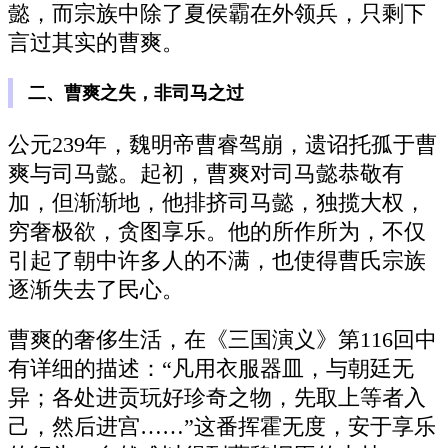
懿，而宗族中除了夏侯霸在外领兵，只剩下
言过其实的曹爽。
二、曹爽之失，非司马之过
公元239年，魏明帝曹睿驾崩，遗诏托孤于曹
爽与司马懿。起初，曹爽对司马懿恭敬有
加，但渐渐地，他排挤司马懿，独揽大权，
穷奢极欲，贪图享乐。他的所作所为，不仅
引起了朝中许多人的不满，也使得曹氏宗族
逐渐失去了民心。
曹爽的奢侈生活，在《三国演义》第116回中
有详细的描述：“凡用衣服器皿，与朝廷无
异；各处进贡玩好珍奇之物，先取上等者入
己，然后进宫……”这番挥霍无度，安于享乐