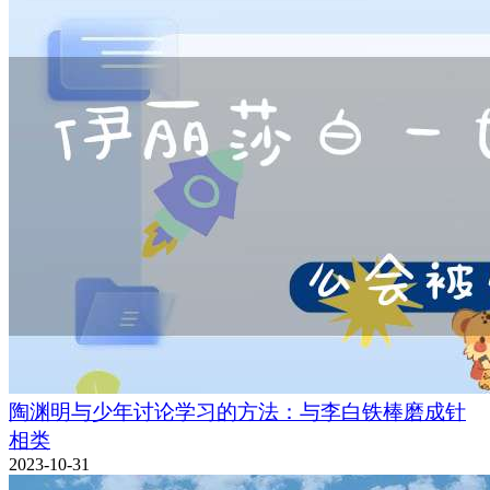
陶渊明与少年讨论学习的方法：与李白铁棒磨成针
相类
2023-10-31