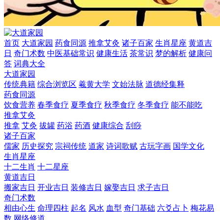
首页
大道家园
药食同源
推拿艾灸
诸子百家
生肖星座
黄道吉
日
奇门术数
中医基础常识
健康生活
茶常识
梦的解析
健康问
答
词典大全
大道家园
传统典籍
综合浏览区
羲黄大学
文始法脉
道德经集释
药食同源
饮食营养
春季食疗
夏季食疗
秋季食疗
冬季食疗
能不能吃
推拿艾灸
推拿
艾灸
拔罐
药浴
药酒
健康综合
刮痧
诸子百家
儒家
历史探究
宗祠传统
道家
诗词歌赋
古玩字画
国学文化
生肖星座
十二生肖
十二星座
黄道吉日
搬家吉日
开业吉日
装修吉日
嫁娶吉日
求子吉日
奇门术数
相由心生
命理四柱
起名
风水
血型
奇门基础
六爻占卜
梅花易
数
网络修道