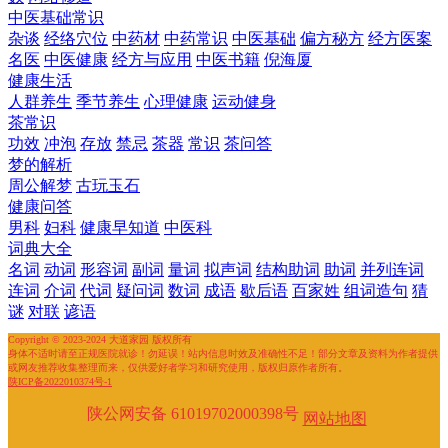
中医基础常识
杂谈
经络穴位
中药材
中药常识
中医基础
偏方秘方
经方医案
名医
中医健康
经方与应用
中医书籍
倪海厦
健康生活
人群养生
季节养生
心理健康
运动健身
茶常识
功效
冲泡
存放
禁忌
茶器
常识
茶问答
梦的解析
周公解梦
古玩玉石
健康问答
男科
妇科
健康早知道
中医科
词典大全
名词
动词
形容词
副词
量词
拟声词
结构助词
助词
并列连词
连词
介词
代词
疑问词
数词
成语
歇后语
百家姓
组词造句
猜
谜
对联
谚语
Copyright © 2023-2024 大道家园 版权所有
身体不适时请至正规医院就诊！勿延误！站内信息时效及准确性不足！部分文章及资料为作者提供
或网友推荐收集整理而来，仅供爱好者学习和研究使用，版权归原作者所有。
陕ICP备2022010374号-1
陕公网安备 61019702000398号
网站地图