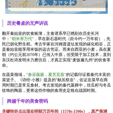
历史餐桌的无声诉说
翻开秦始皇的饮食账簿，主食谱系早已镌刻在历史长河
中：
"稻米养万代"，
早在新石器时代（距今约一万年前），先
民已驯化野生稻。考古学家在河姆渡遗址发现的碳化稻谷，正
是秦始皇能享用米饭的远古凭证。而来自西亚的小麦，虽在夏
朝（约公元前2070年）已传入中原，但受限于加工技术，直到
东汉杜诗发明水力磨坊后，才真正实现"麦饭遍九州"的饮食革
命。
在蔬菜领域，
"春采薇蕨，夏烹苋葵"
的记载印证着秦代丰富的
菜篮子。《诗经·小雅》提及的"献羔祭韭"，佐证韭菜早在商
周时期已是常见食材。考古发现的秦代墓葬中，丝瓜籽与冬瓜
纹饰的陶器，更将这些作物的食用史定格在战国时期。
跨越千年的美食密码
关键转折点出现在明朝万历年间（1570s-1590s），原产美洲