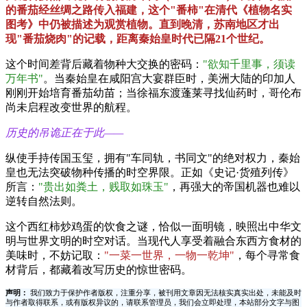
的番茄经丝绸之路传入福建，这个"番柿"在清代《植物名实
图考》中仍被描述为观赏植物。直到晚清，苏南地区才出
现"番茄烧肉"的记载，距离秦始皇时代已隔21个世纪。
这个时间差背后藏着物种大交换的密码：
"欲知千里事，须读
万年书"
。当秦始皇在咸阳宫大宴群臣时，美洲大陆的印加人
刚刚开始培育番茄幼苗；当徐福东渡蓬莱寻找仙药时，哥伦布
尚未启程改变世界的航程。
历史的吊诡正在于此——
纵使手持传国玉玺，拥有"车同轨，书同文"的绝对权力，秦始
皇也无法突破物种传播的时空界限。正如《史记·货殖列传》
所言：
"贵出如粪土，贱取如珠玉"
，再强大的帝国机器也难以
逆转自然法则。
这个西红柿炒鸡蛋的饮食之谜，恰似一面明镜，映照出中华文
明与世界文明的时空对话。当现代人享受着融合东西方食材的
美味时，不妨记取：
"一菜一世界，一物一乾坤"
，每个寻常食
材背后，都藏着改写历史的惊世密码。
声明：
我们致力于保护作者版权，注重分享，被刊用文章因无法核实真实出处，未能及时
与作者取得联系，或有版权异议的，请联系管理员，我们会立即处理，本站部分文字与图