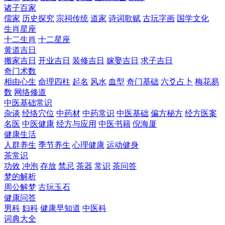
诸子百家
儒家
历史探究
宗祠传统
道家
诗词歌赋
古玩字画
国学文化
生肖星座
十二生肖
十二星座
黄道吉日
搬家吉日
开业吉日
装修吉日
嫁娶吉日
求子吉日
奇门术数
相由心生
命理四柱
起名
风水
血型
奇门基础
六爻占卜
梅花易
数
网络修道
中医基础常识
杂谈
经络穴位
中药材
中药常识
中医基础
偏方秘方
经方医案
名医
中医健康
经方与应用
中医书籍
倪海厦
健康生活
人群养生
季节养生
心理健康
运动健身
茶常识
功效
冲泡
存放
禁忌
茶器
常识
茶问答
梦的解析
周公解梦
古玩玉石
健康问答
男科
妇科
健康早知道
中医科
词典大全