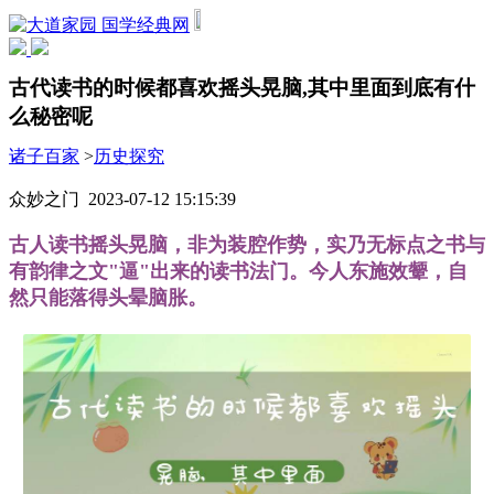
国学经典网
古代读书的时候都喜欢摇头晃脑,其中里面到底有什
么秘密呢
诸子百家
>
历史探究
众妙之门 2023-07-12 15:15:39
古人读书摇头晃脑，非为装腔作势，实乃无标点之书与
有韵律之文"逼"出来的读书法门。今人东施效颦，自
然只能落得头晕脑胀。