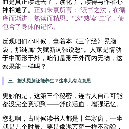
而是真正读进去了，读化了，读得与作者心
神相通了。
正如朱熹所言："读书之法，在循
序而渐进，熟读而精思。"这"熟读"二字，便
包含了身体的记忆。
反观咱们小时候，拿着本《三字经》晃脑
袋，那纯属"为赋新词强说愁"。人家是情动
于中而形于外，咱们是形于外而内无物，这
效果能一样吗？
三、摇头晃脑还能养生？这事儿有点意思
更妙的是，这第三个秘密，连古人自己可能
都没完全意识到——舒筋活血，增强记忆。
您想啊，古时候读书人都是十年寒窗，一坐
就是几个时辰。要是像泥菩萨一样不动弹，