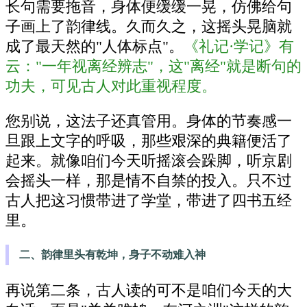
长句需要拖音，身体便缓缓一晃，仿佛给句
子画上了韵律线。久而久之，这摇头晃脑就
成了最天然的"人体标点"。
《礼记·学记》有
云："一年视离经辨志"，这"离经"就是断句的
功夫，可见古人对此重视程度。
您别说，这法子还真管用。身体的节奏感一
旦跟上文字的呼吸，那些艰深的典籍便活了
起来。就像咱们今天听摇滚会跺脚，听京剧
会摇头一样，那是情不自禁的投入。只不过
古人把这习惯带进了学堂，带进了四书五经
里。
二、韵律里头有乾坤，身子不动难入神
再说第二条，古人读的可不是咱们今天的大