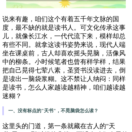
说来有趣，咱们这个有着五千年文脉的国
度，最不缺的就是读书人。可文化传承这事
儿，就像长江水，一代代流下来，模样却总
有些不同。就拿这读书姿势来说，现代人端
坐在课桌前，古人却喜欢摇头晃脑，活像风
中的柳条。小时候笔者也曾有样学样，结果
把自己晃得七荤八素，圣贤书没读进去，倒
是读出一脑袋浆糊。这不禁让人纳闷：同样
是读书，怎么人家越读越精神，咱们越读越
迷糊？
一、没有标点的"天书"，不晃脑袋怎么读？
这里头的门道，第一条就藏在古人的"天