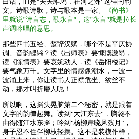
白话，而是"关关雎鸠，在河之洲"这样的韵
文。诗歌诗歌，诗与歌本是一家。
《尚书》
里就说"诗言志，歌永言"，这"永言"就是拉长
声调吟唱的意思。
那些四书五经、楚辞汉赋，哪个不是平仄协
调、音韵铿锵？读《出师表》要慷慨激昂，
读《陈情表》要哀婉动人，读《岳阳楼记》
要气象万千。文字里的情感像潮水，一波一
波涌上来，你让读书人正襟危坐、纹丝不
动，那才叫折磨人呢！
所以啊，这摇头晃脑第二个秘密，就是跟着
文字的韵律起舞。读到"大江东去"，脑袋不
由得随江水东摇；吟到"杨柳岸晓风残月"，
身子忍不住伴柳枝轻摆。这不是装模作样，