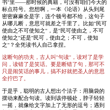
书"里——那时候的典籍，可没有咱们今天的
标点符号。您想啊，一本《论语》从头到尾
密密麻麻全是字，连个顿号都不给，这句子
从哪儿断，意思可就差之千里了。比如"民可
使由之不可使知之"，是"民可使由之，不可
使知之"还是"民可，使由之；不可，使知
之"？全凭读书人自己拿捏。
这断句的功夫，古人叫"句读"，读对了是学
问，读错了是笑话。要是断错了句，那可不
只是闹笑话的事儿，搞不好就把圣人的意思
全拧巴了。
于是乎，聪明的古人想出个法子：用脑袋的
摆动来配合句读。读到该停顿处，脖子轻轻
一摇，就像给文字加上了无形的逗号；遇到