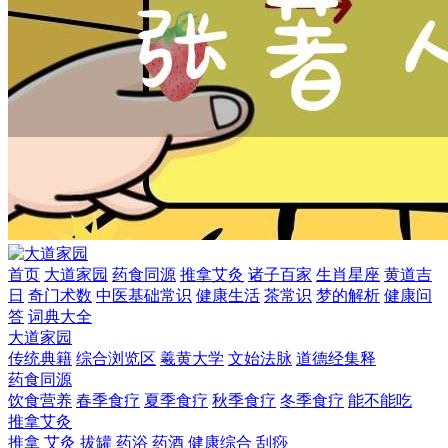
首页
大道家园
药食同源
推拿艾灸
诸子百家
生肖星座
黄道吉
日
奇门术数
中医基础常识
健康生活
茶常识
梦的解析
健康问
答
词典大全
大道家园
传统典籍
综合浏览区
羲黄大学
文始法脉
道德经集释
药食同源
饮食营养
春季食疗
夏季食疗
秋季食疗
冬季食疗
能不能吃
推拿艾灸
推拿
艾灸
拔罐
药浴
药酒
健康综合
刮痧