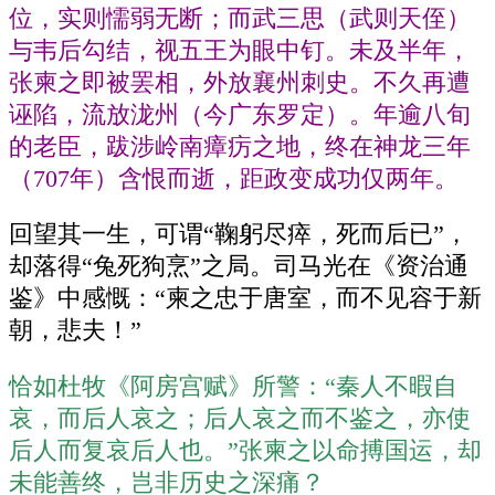
位，实则懦弱无断；而武三思（武则天侄）
与韦后勾结，视五王为眼中钉。未及半年，
张柬之即被罢相，外放襄州刺史。不久再遭
诬陷，流放泷州（今广东罗定）。年逾八旬
的老臣，跋涉岭南瘴疠之地，终在神龙三年
（707年）含恨而逝，距政变成功仅两年。
回望其一生，可谓“鞠躬尽瘁，死而后已”，
却落得“兔死狗烹”之局。司马光在《资治通
鉴》中感慨：“柬之忠于唐室，而不见容于新
朝，悲夫！”
恰如杜牧《阿房宫赋》所警：“秦人不暇自
哀，而后人哀之；后人哀之而不鉴之，亦使
后人而复哀后人也。”张柬之以命搏国运，却
未能善终，岂非历史之深痛？