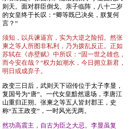
则天。面对群臣倒戈、亲子临阵，八十二岁
的女皇终于长叹：“卿等既已决矣，朕复何
言？”
须知，以兵谏逼宫，实为大逆之险招。然张
柬之等人所图非私利，乃为拨乱反正。正如
苏轼在《赤壁赋》中所叹：“固一世之雄也，
而今安在哉？”权力如潮水，今日拥立新君，
明日或成弃子。
政变三日后，武则天下诏传位于太子李显，
复国号为“唐”。一代女皇黯然退场，李唐江
山重归正朔。张柬之等五人皆封郡王，史
称“五王政变”，一时风光无两。
然功高震主，自古为臣之大忌。李显虽复