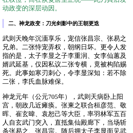
动政变的深层动因。
二、神龙政变：刀光剑影中的王朝更迭
武则天晚年沉湎享乐，宠信张昌宗、张易之
兄弟。二张恃宠弄权，朝纲日坏。更令人发
指的是，太子李显之子李重润、女李仙蕙及
婿武延基，仅因私议二张专横，竟被构陷赐
死。此事如寒刃刺心，令李显深知：若不除
二张，李氏血脉难保。
神龙元年（公元705年），武则天病卧上阳
宫，朝政几近瘫痪。张柬之联合桓彦范、敬
晖、崔玄暐、袁恕己等大臣，率羽林军五百
人自玄武门突入，直抵集仙殿廊下，当场斩
杀张易之、张昌宗。随后拥太子李显面见武