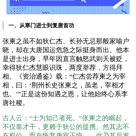
一、从寒门进士到复唐首功
张柬之虽不如狄仁杰、长孙无忌那般家喻户
晓，却在大唐国运危急之际挺身而出。他本
是进士出身，早年因直言触怒武则天被贬，
幸得狄仁杰慧眼识珠，两度举荐，方得拜
相。《资治通鉴》载：“仁杰尝荐柬之为宰
相，曰：‘荆州长史张柬之，虽老，宰相才
也。’”正是这份知遇之恩，让他始终心系李
唐社稷。
古人云：“士为知己者死。”张柬之的崛起，
不仅靠才干，更赖于狄公的提携。然其志不
在权位，而在恢复唐室正统——此乃其后发