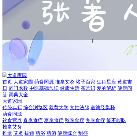
首页
大道家园
药食同源
推拿艾灸
诸子百家
生肖星座
黄道吉
日
奇门术数
中医基础常识
健康生活
茶常识
梦的解析
健康问
答
词典大全
大道家园
传统典籍
综合浏览区
羲黄大学
文始法脉
道德经集释
药食同源
饮食营养
春季食疗
夏季食疗
秋季食疗
冬季食疗
能不能吃
推拿艾灸
推拿
艾灸
拔罐
药浴
药酒
健康综合
刮痧