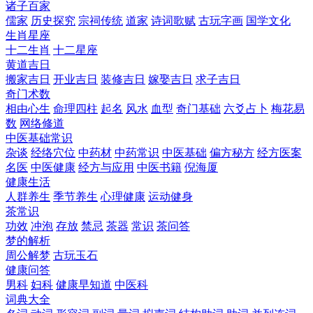
诸子百家
儒家
历史探究
宗祠传统
道家
诗词歌赋
古玩字画
国学文化
生肖星座
十二生肖
十二星座
黄道吉日
搬家吉日
开业吉日
装修吉日
嫁娶吉日
求子吉日
奇门术数
相由心生
命理四柱
起名
风水
血型
奇门基础
六爻占卜
梅花易
数
网络修道
中医基础常识
杂谈
经络穴位
中药材
中药常识
中医基础
偏方秘方
经方医案
名医
中医健康
经方与应用
中医书籍
倪海厦
健康生活
人群养生
季节养生
心理健康
运动健身
茶常识
功效
冲泡
存放
禁忌
茶器
常识
茶问答
梦的解析
周公解梦
古玩玉石
健康问答
男科
妇科
健康早知道
中医科
词典大全