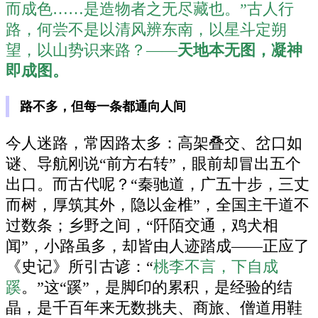
而成色……是造物者之无尽藏也。”古人行
路，何尝不是以清风辨东南，以星斗定朔
望，以山势识来路？——
天地本无图，凝神
即成图。
路不多，但每一条都通向人间
今人迷路，常因路太多：高架叠交、岔口如
谜、导航刚说“前方右转”，眼前却冒出五个
出口。而古代呢？“秦驰道，广五十步，三丈
而树，厚筑其外，隐以金椎”，全国主干道不
过数条；乡野之间，“阡陌交通，鸡犬相
闻”，小路虽多，却皆由人迹踏成——正应了
《史记》所引古谚：“
桃李不言，下自成
蹊
。”这“蹊”，是脚印的累积，是经验的结
晶，是千百年来无数挑夫、商旅、僧道用鞋