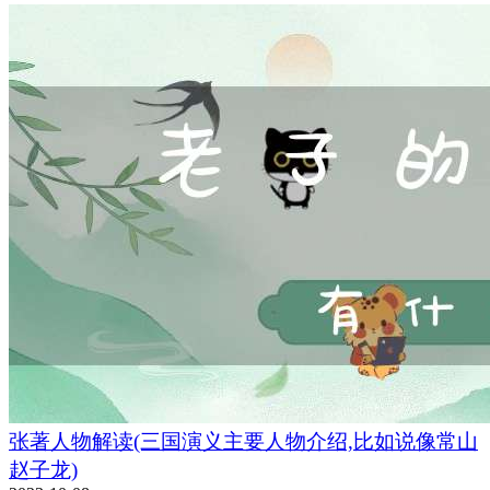
张著人物解读(三国演义主要人物介绍,比如说像常山
赵子龙)