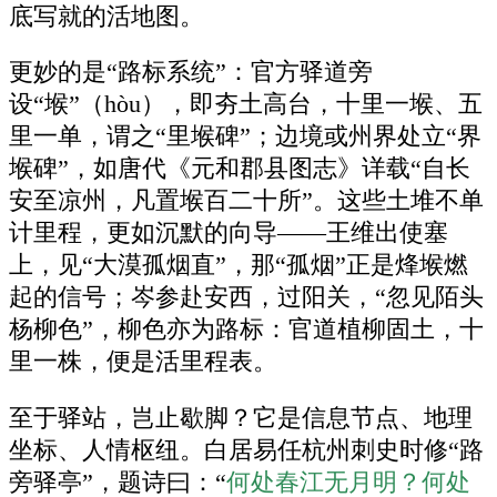
底写就的活地图。
更妙的是“路标系统”：官方驿道旁
设“堠”（hòu），即夯土高台，十里一堠、五
里一单，谓之“里堠碑”；边境或州界处立“界
堠碑”，如唐代《元和郡县图志》详载“自长
安至凉州，凡置堠百二十所”。这些土堆不单
计里程，更如沉默的向导——王维出使塞
上，见“大漠孤烟直”，那“孤烟”正是烽堠燃
起的信号；岑参赴安西，过阳关，“忽见陌头
杨柳色”，柳色亦为路标：官道植柳固土，十
里一株，便是活里程表。
至于驿站，岂止歇脚？它是信息节点、地理
坐标、人情枢纽。白居易任杭州刺史时修“路
旁驿亭”，题诗曰：“
何处春江无月明？何处