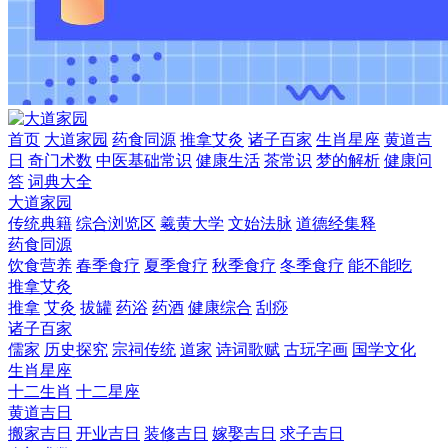
首页
大道家园
药食同源
推拿艾灸
诸子百家
生肖星座
黄道吉
日
奇门术数
中医基础常识
健康生活
茶常识
梦的解析
健康问
答
词典大全
大道家园
传统典籍
综合浏览区
羲黄大学
文始法脉
道德经集释
药食同源
饮食营养
春季食疗
夏季食疗
秋季食疗
冬季食疗
能不能吃
推拿艾灸
推拿
艾灸
拔罐
药浴
药酒
健康综合
刮痧
诸子百家
儒家
历史探究
宗祠传统
道家
诗词歌赋
古玩字画
国学文化
生肖星座
十二生肖
十二星座
黄道吉日
搬家吉日
开业吉日
装修吉日
嫁娶吉日
求子吉日