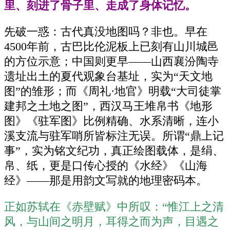
里、刻进了骨子里、走成了身体记忆。
先破一惑：古代真没地图吗？非也。早在
4500年前，古巴比伦泥板上已刻有山川城邑
的方位示意；中国则更早——山西襄汾陶寺
遗址出土的夏代观象台基址，实为“天文地
图”的雏形；而《周礼·地官》明载“大司徒掌
建邦之土地之图”，西汉马王堆帛书《地形
图》《驻军图》比例精确、水系清晰，连小
溪支流与驻军哨所皆标注无误。所谓“鼎上记
事”，实为铭文纪功，真正绘图载体，是绢、
帛、纸，更是口传心授的《水经》《山海
经》——那是用韵文写就的地理密码本。
正如苏轼在《赤壁赋》中所叹：“惟江上之清
风，与山间之明月，耳得之而为声，目遇之