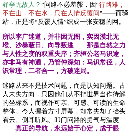
驿亭无故人？
”问路不必羞赧，因“
行路难，
不在山，不在水，只在人情反覆间
”——而驿
站，正是将“反覆人情”织成一张安稳的网。
所以李广迷道，并非因无图，实因漠北无
堠、沙暴蔽日、向导叛逃——那是自然之力
与人性之变的双重失序；齐桓公老马识途，
亦非马有神通，乃管仲深知：马识常径，人
识常理，二者合一，方破迷局。
迷路从来不是技术问题，而是认知问题。古
人未失方向，只因他们从不把世界当作待解
的坐标系，而视作可亲、可感、可读的生命
整体。今人握着方寸屏幕，却常失却了抬头
看云、侧耳听风、叩门问路的勇气与温度
——
真正的导航，永远始于心定，成于眼