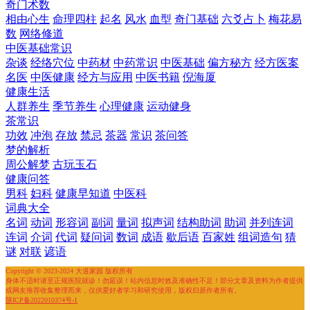
奇门术数
相由心生
命理四柱
起名
风水
血型
奇门基础
六爻占卜
梅花易
数
网络修道
中医基础常识
杂谈
经络穴位
中药材
中药常识
中医基础
偏方秘方
经方医案
名医
中医健康
经方与应用
中医书籍
倪海厦
健康生活
人群养生
季节养生
心理健康
运动健身
茶常识
功效
冲泡
存放
禁忌
茶器
常识
茶问答
梦的解析
周公解梦
古玩玉石
健康问答
男科
妇科
健康早知道
中医科
词典大全
名词
动词
形容词
副词
量词
拟声词
结构助词
助词
并列连词
连词
介词
代词
疑问词
数词
成语
歇后语
百家姓
组词造句
猜
谜
对联
谚语
Copyright © 2023-2024 大道家园 版权所有
身体不适时请至正规医院就诊！勿延误！站内信息时效及准确性不足！部分文章及资料为作者提供
或网友推荐收集整理而来，仅供爱好者学习和研究使用，版权归原作者所有。
陕ICP备2022010374号-1