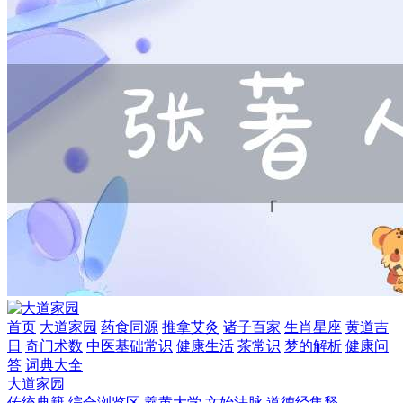
首页
大道家园
药食同源
推拿艾灸
诸子百家
生肖星座
黄道吉
日
奇门术数
中医基础常识
健康生活
茶常识
梦的解析
健康问
答
词典大全
大道家园
传统典籍
综合浏览区
羲黄大学
文始法脉
道德经集释