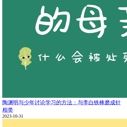
陶渊明与少年讨论学习的方法：与李白铁棒磨成针
相类
2023-10-31