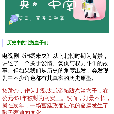
历史中的北魏皇子们
电视剧《锦绣未央》以南北朝时期为背景，
讲述了一个关于爱情、复仇与权力斗争的故
事。但如果我们从历史的角度出发，会发现
剧中不少角色都有其真实的历史原型。
拓跋余，作为北魏太武帝拓跋焘第六子，在
公元451年被封为南安王。然而，好景不长，
就在次年，一场宫廷政变让他的命运发生了
翻天覆地的变化。