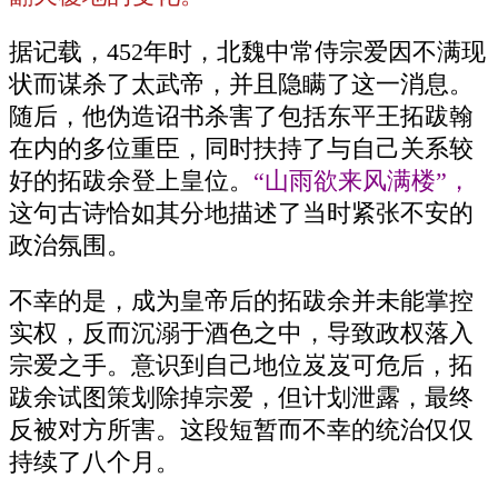
据记载，452年时，北魏中常侍宗爱因不满现
状而谋杀了太武帝，并且隐瞒了这一消息。
随后，他伪造诏书杀害了包括东平王拓跋翰
在内的多位重臣，同时扶持了与自己关系较
好的拓跋余登上皇位。
“山雨欲来风满楼”，
这句古诗恰如其分地描述了当时紧张不安的
政治氛围。
不幸的是，成为皇帝后的拓跋余并未能掌控
实权，反而沉溺于酒色之中，导致政权落入
宗爱之手。意识到自己地位岌岌可危后，拓
跋余试图策划除掉宗爱，但计划泄露，最终
反被对方所害。这段短暂而不幸的统治仅仅
持续了八个月。