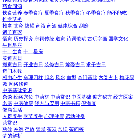
药食同源
饮食营养
春季食疗
夏季食疗
秋季食疗
冬季食疗
能不能吃
推拿艾灸
推拿
艾灸
拔罐
药浴
药酒
健康综合
刮痧
诸子百家
儒家
历史探究
宗祠传统
道家
诗词歌赋
古玩字画
国学文化
生肖星座
十二生肖
十二星座
黄道吉日
搬家吉日
开业吉日
装修吉日
嫁娶吉日
求子吉日
奇门术数
相由心生
命理四柱
起名
风水
血型
奇门基础
六爻占卜
梅花易
数
网络修道
中医基础常识
杂谈
经络穴位
中药材
中药常识
中医基础
偏方秘方
经方医案
名医
中医健康
经方与应用
中医书籍
倪海厦
健康生活
人群养生
季节养生
心理健康
运动健身
茶常识
功效
冲泡
存放
禁忌
茶器
常识
茶问答
梦的解析