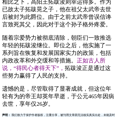
相比之下，高阳王拓跋浚则幸运得多。作为
已故太子拓跋晃之子，他在祖父太武帝去世
后被封为此爵位。由于之前太武帝曾误信谗
言致死其父，因此对于这个孙子格外疼爱。
随着宗爱势力被彻底清除，朝臣们一致推选
年轻的拓跋浚继位。即位之后，他实施了一
系列旨在恢复和发展国家实力的政策，包括
内政改革和外交缓和等措施。
正如古人所
说，“得民心者得天下”，
拓跋浚正是通过这
些努力赢得了人民的支持。
遗憾的是，尽管取得了显著成就，但这位年
轻有为的帝王却英年早逝，于公元465年因病
去世，享年仅26岁。
声明：
我们致力于保护作者版权，注重分享，被刊用文章因无法核实真实出处，未能及时