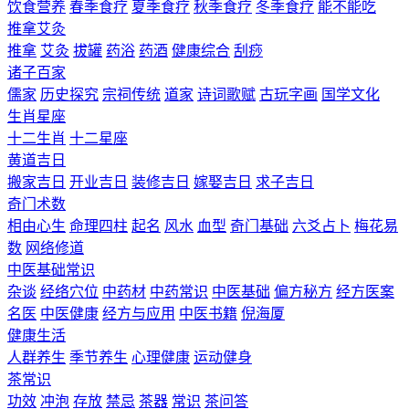
饮食营养
春季食疗
夏季食疗
秋季食疗
冬季食疗
能不能吃
推拿艾灸
推拿
艾灸
拔罐
药浴
药酒
健康综合
刮痧
诸子百家
儒家
历史探究
宗祠传统
道家
诗词歌赋
古玩字画
国学文化
生肖星座
十二生肖
十二星座
黄道吉日
搬家吉日
开业吉日
装修吉日
嫁娶吉日
求子吉日
奇门术数
相由心生
命理四柱
起名
风水
血型
奇门基础
六爻占卜
梅花易
数
网络修道
中医基础常识
杂谈
经络穴位
中药材
中药常识
中医基础
偏方秘方
经方医案
名医
中医健康
经方与应用
中医书籍
倪海厦
健康生活
人群养生
季节养生
心理健康
运动健身
茶常识
功效
冲泡
存放
禁忌
茶器
常识
茶问答