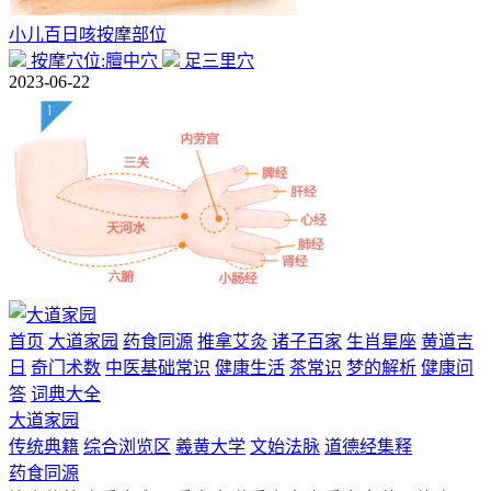
小儿百日咳按摩部位
按摩穴位:膻中穴
足三里穴
2023-06-22
首页
大道家园
药食同源
推拿艾灸
诸子百家
生肖星座
黄道吉
日
奇门术数
中医基础常识
健康生活
茶常识
梦的解析
健康问
答
词典大全
大道家园
传统典籍
综合浏览区
羲黄大学
文始法脉
道德经集释
药食同源