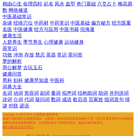
相由心生
命理四柱
起名
风水
血型
奇门基础
六爻占卜
梅花易
数
网络修道
中医基础常识
杂谈
经络穴位
中药材
中药常识
中医基础
偏方秘方
经方医案
名医
中医健康
经方与应用
中医书籍
倪海厦
健康生活
人群养生
季节养生
心理健康
运动健身
茶常识
功效
冲泡
存放
禁忌
茶器
常识
茶问答
梦的解析
周公解梦
古玩玉石
健康问答
男科
妇科
健康早知道
中医科
词典大全
名词
动词
形容词
副词
量词
拟声词
结构助词
助词
并列连词
连词
介词
代词
疑问词
数词
成语
歇后语
百家姓
组词造句
猜
谜
对联
谚语
Copyright © 2023-2024 大道家园 版权所有
身体不适时请至正规医院就诊！勿延误！站内信息时效及准确性不足！部分文章及资料为作者提供
或网友推荐收集整理而来，仅供爱好者学习和研究使用，版权归原作者所有。
陕ICP备2022010374号-1