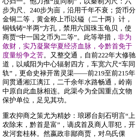
心归一。他力推“度同制”，以秦制为尺：六
步为尺、240步为亩，沿用千年不衰；货币分
金铜二等，黄金称上币以镒（二十两）计，
铜钱铸“半两”方孔，禁用六国珠玉龟贝，使
商贾“中一国之币为二等”。此等举措，
非为
敛财，实乃凝聚华夏经济血脉，令黔首免于
度量纷争之苦
。又整交通，自前222年大修驰
道，以咸阳为中心辐射四方，车宽六尺“车同
轨”，更命史禄开凿灵渠——前219至前215年
间贯通湘江漓江，二千余年水路畅通，岭南
中原自此血脉相连。此渠今为全国重点文物
保护单位，足见其功。
重农抑商之策尤为精妙：琅琊台刻石明言“上
农除末，黔首是富”，谪戍首及商人罪犯，开
发河套桂林。然嬴政非鄙商贾，对乌氏倮