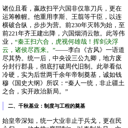
诸位且看，嬴政扫平六国非仅靠刀兵，更在
运筹帷幄。他重用李斯、王翦等干臣，以连
横破合纵，步步为营。前230年灭韩为始，至
前221年齐王建出降，六国烟消云散。此等伟
业，
“秦王扫六合，虎视何雄哉！挥剑决浮
云，诸侯尽西来。”
——李白《古风》一语道
尽其势。统一后，中央设三公九卿，地方废
分封行郡县，彻底打破周代旧制。此举看似
冷硬，实为后世两千余年帝制奠基，诚如钱
穆《国史大纲》所叹：“秦人一统，非止疆土
之合，实开政治新局。”
二、千秋基业：制度与工程的奠基
始皇帝深知，统一大业非止于兵戈，更在民