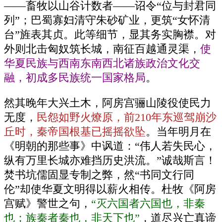
——畜牧以山谷计数者——诏令“位与封君同
列”；巴蜀寡妇清守朱砂矿业，更筑“女怀清
台”旌表其贞。此等细节，显其务实胸襟。对
外则北击匈奴筑长城，南征百越通灵渠，
使
华夏民族与西南东南西北诸族政治文化交
融，初成多民族统一国家格局
。
然其晚年大兴土木，阿房宫骊山陵役使民力
无度，
民怨如野火燎原，前210年东巡驾崩沙
丘时，秦帝国根基已摇摇欲坠
。当年明月在
《明朝的那些事》中讽道：“伟人若失民心，
纵有万里长城亦难挡历史洪流。”诚哉斯言！
焚书坑儒固显专制之弊，然“书同文行同
伦”却使华夏文明得以薪火相传。杜牧《阿房
宫赋》警世之句，
“灭六国者六国也，非秦
也；族秦者秦也，非天下也”
，道尽兴亡真谛