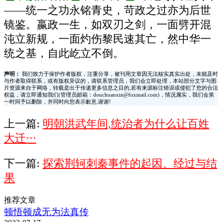
——统一之功永铭青史，苛政之过亦为后世
镜鉴。嬴政一生，如双刃之剑，一面劈开混
沌立新规，一面灼伤黎民速其亡，然中华一
统之基，自此屹立不倒。
声明：
我们致力于保护作者版权，注重分享，被刊用文章因无法核实真实出处，未能及时
与作者取得联系，或有版权异议的，请联系管理员，我们会立即处理，本站部分文字与图
片资源来自于网络，转载是出于传递更多信息之目的,若有来源标注错误或侵犯了您的合法
权益，请立即通知我们(管理员邮箱：douchuanxin@foxmail.com)，情况属实，我们会第
一时间予以删除，并同时向您表示歉意,谢谢!
上一篇:
明朝洪武年间,统治者为什么让百姓
大迁···
下一篇:
探索荆轲刺秦事件的起因、经过与结
果
推荐文章
顿悟顿成无为法真传