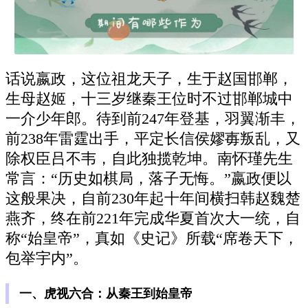
话说嬴政，这位祖龙天子，生于赵国邯郸，
生母赵姬，十三岁继秦王位时不过邯郸城中
一介少年郎。待到前247年登基，羽翼渐丰，
前238年雷霆出手，平定长信侯嫪毐叛乱，又
除权臣吕不韦，自此独揽乾坤。南怀瑾先生
常言：“历史如棋局，落子无悔。”嬴政便以
这般果决，自前230年起十年间横扫韩赵魏楚
燕齐，终在前221年完成华夏首次大一统，自
称“始皇帝”，真如《史记》所载“席卷天下，
包举宇内”。
一、虎视六合：从秦王到始皇帝