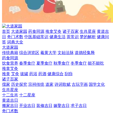
首页
大道家园
药食同源
推拿艾灸
诸子百家
生肖星座
黄道吉
日
奇门术数
中医基础常识
健康生活
茶常识
梦的解析
健康问
答
词典大全
大道家园
传统典籍
综合浏览区
羲黄大学
文始法脉
道德经集释
药食同源
饮食营养
春季食疗
夏季食疗
秋季食疗
冬季食疗
能不能吃
推拿艾灸
推拿
艾灸
拔罐
药浴
药酒
健康综合
刮痧
诸子百家
儒家
历史探究
宗祠传统
道家
诗词歌赋
古玩字画
国学文化
生肖星座
十二生肖
十二星座
黄道吉日
搬家吉日
开业吉日
装修吉日
嫁娶吉日
求子吉日
奇门术数