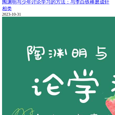
陶渊明与少年讨论学习的方法：与李白铁棒磨成针
相类
2023-10-31