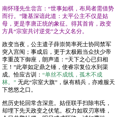
南怀瑾先生尝言：“世事如棋，布局者需借势
而行。”隆基深谙此道：太平公主不仅是姑
母，更是李唐正统的象征。得其首肯，政变
方具“宗室共讨逆党”之大义名分。
政变当夜，公主遣子薛崇简率死士协同禁军
突入宫闱；事成后，更于太极殿当众扶少帝
李重茂下御座，朗声道：“天下之心已归相
王！”此举如定鼎之锤，使睿宗复位水到渠
成。恰应古训：
“单丝不成线，孤木不成
林。”
无此“宗室大旗”，纵有精兵，亦难服天
下悠悠之口。
然历史轮回常含深意。姑侄联手扫除韦氏，
却埋下先天政变之伏笔。权力如双刃寒锋，