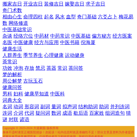
搬家吉日
开业吉日
装修吉日
嫁娶吉日
求子吉日
奇门术数
相由心生
命理四柱
起名
风水
血型
奇门基础
六爻占卜
梅花易
数
网络修道
中医基础常识
杂谈
经络穴位
中药材
中药常识
中医基础
偏方秘方
经方医案
名医
中医健康
经方与应用
中医书籍
倪海厦
健康生活
人群养生
季节养生
心理健康
运动健身
茶常识
功效
冲泡
存放
禁忌
茶器
常识
茶问答
梦的解析
周公解梦
古玩玉石
健康问答
男科
妇科
健康早知道
中医科
词典大全
名词
动词
形容词
副词
量词
拟声词
结构助词
助词
并列连词
连词
介词
代词
疑问词
数词
成语
歇后语
百家姓
组词造句
猜
谜
对联
谚语
Copyright © 2023-2024 大道家园 版权所有
身体不适时请至正规医院就诊！勿延误！站内信息时效及准确性不足！部分文章及资料为作者提供
或网友推荐收集整理而来，仅供爱好者学习和研究使用，版权归原作者所有。