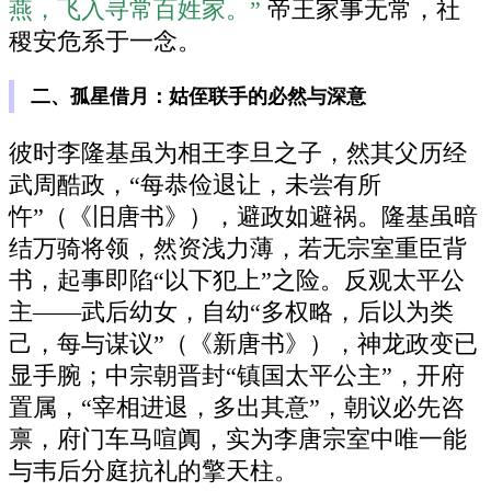
燕，飞入寻常百姓家。”
帝王家事无常，社
稷安危系于一念。
二、孤星借月：姑侄联手的必然与深意
彼时李隆基虽为相王李旦之子，然其父历经
武周酷政，“每恭俭退让，未尝有所
忤”（《旧唐书》），避政如避祸。隆基虽暗
结万骑将领，然资浅力薄，若无宗室重臣背
书，起事即陷“以下犯上”之险。反观太平公
主——武后幼女，自幼“多权略，后以为类
己，每与谋议”（《新唐书》），神龙政变已
显手腕；中宗朝晋封“镇国太平公主”，开府
置属，“宰相进退，多出其意”，朝议必先咨
禀，府门车马喧阗，实为李唐宗室中唯一能
与韦后分庭抗礼的擎天柱。