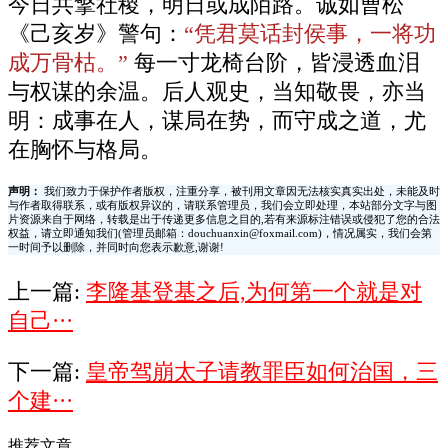
今日共擎社稷，明日或成陌路。诚如曹松
《己亥岁》警句：
“凭君莫话封侯事，一将功
成万骨枯。”
每一寸龙椅台阶，皆浸透血泪
与权谋的余温。后人观史，当知敬畏，亦当
明：成事在人，谋局在势，而守成之道，尤
在胸怀与格局。
声明：
我们致力于保护作者版权，注重分享，被刊用文章因无法核实真实出处，未能及时
与作者取得联系，或有版权异议的，请联系管理员，我们会立即处理，本站部分文字与图
片资源来自于网络，转载是出于传递更多信息之目的,若有来源标注错误或侵犯了您的合法
权益，请立即通知我们(管理员邮箱：douchuanxin@foxmail.com)，情况属实，我们会第
一时间予以删除，并同时向您表示歉意,谢谢!
上一篇:
李隆基登基之后,为何第一个就是对
自己···
下一篇:
皇帝驾崩太子请教罪臣如何治国，三
个建···
推荐文章