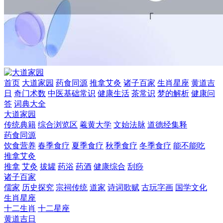
首页
大道家园
药食同源
推拿艾灸
诸子百家
生肖星座
黄道吉
日
奇门术数
中医基础常识
健康生活
茶常识
梦的解析
健康问
答
词典大全
大道家园
传统典籍
综合浏览区
羲黄大学
文始法脉
道德经集释
药食同源
饮食营养
春季食疗
夏季食疗
秋季食疗
冬季食疗
能不能吃
推拿艾灸
推拿
艾灸
拔罐
药浴
药酒
健康综合
刮痧
诸子百家
儒家
历史探究
宗祠传统
道家
诗词歌赋
古玩字画
国学文化
生肖星座
十二生肖
十二星座
黄道吉日