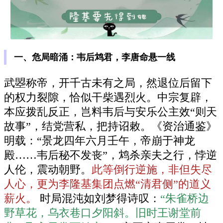
一、危局暗涌：韦后鸩君，李唐命悬一线
武曌称帝，开千古未有之局，然退位后留下
的权力裂隙，恰似干柴遇烈火。中宗复辟，
本应拨乱反正，岂料韦后与安乐公主效“则天
故事”，结党营私，把持诏敕。《资治通鉴》
明载：“景龙四年六月壬午，帝崩于神龙
殿……韦后秘不发丧”，鸩杀亲夫之行，悖逆
人伦，震动朝野。
此等倒行逆施，非但失尽
人心，更为李隆基集团点燃“清君侧”的道义
薪火。
时局混沌如刘梦得诗叹：
“朱雀桥边
野草花，乌衣巷口夕阳斜。旧时王谢堂前