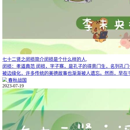
七十二贤之闵损简介闵损是个什么样的人,
闵损：孝道典范 闵损，字子骞，是孔子的得意门生，名列孔门
被边缘化，许多传统的美德故事也渐渐被人遗忘。然而，早在
春秋战国
2023-07-19