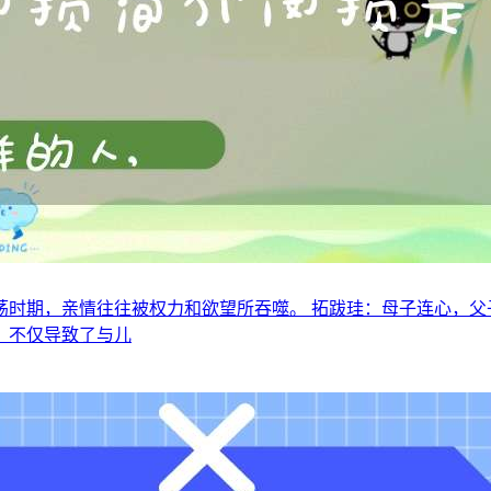
时期，亲情往往被权力和欲望所吞噬。 拓跋珪：母子连心，父
，不仅导致了与儿