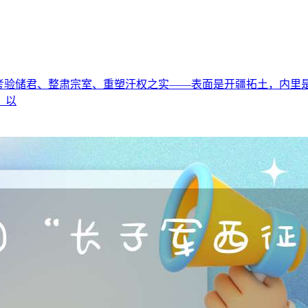
储君、整肃宗室、重塑汗权之实——表面是开疆拓土，内里是一场精
、以