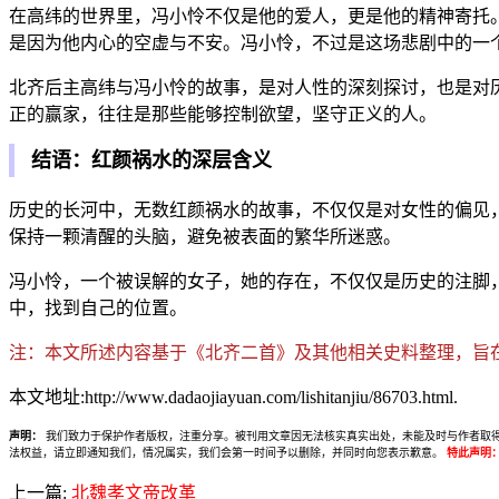
在高纬的世界里，冯小怜不仅是他的爱人，更是他的精神寄托
是因为他内心的空虚与不安。冯小怜，不过是这场悲剧中的一
北齐后主高纬与冯小怜的故事，是对人性的深刻探讨，也是对
正的赢家，往往是那些能够控制欲望，坚守正义的人。
结语：红颜祸水的深层含义
历史的长河中，无数红颜祸水的故事，不仅仅是对女性的偏见
保持一颗清醒的头脑，避免被表面的繁华所迷惑。
冯小怜，一个被误解的女子，她的存在，不仅仅是历史的注脚
中，找到自己的位置。
注：本文所述内容基于《北齐二首》及其他相关史料整理，旨
本文地址:http://www.dadaojiayuan.com/lishitanjiu/86703.html.
声明：
我们致力于保护作者版权，注重分享。被刊用文章因无法核实真实出处，未能及时与作者取得联系，
法权益，请立即通知我们，情况属实，我们会第一时间予以删除，并同时向您表示歉意。
特此声明
上一篇:
北魏孝文帝改革