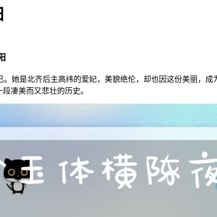
阳
阳
已。她是北齐后主高纬的爱妃，美貌绝伦，却也因这份美丽，成
一段凄美而又悲壮的历史。