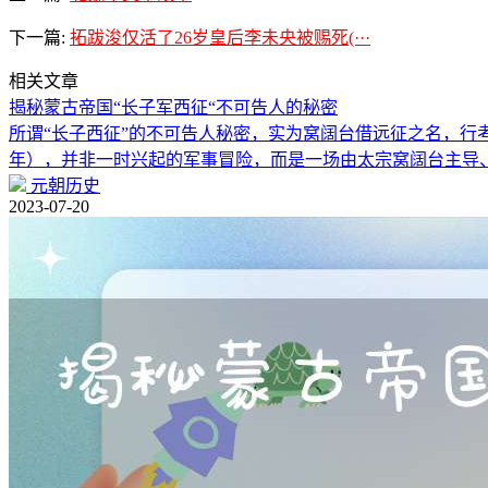
下一篇:
拓跋浚仅活了26岁皇后李未央被赐死(···
相关文章
揭秘蒙古帝国“长子军西征“不可告人的秘密
所谓“长子西征”的不可告人秘密，实为窝阔台借远征之名，行考验
年），并非一时兴起的军事冒险，而是一场由太宗窝阔台主导
元朝历史
2023-07-20