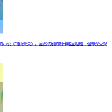
的小说《锦绣未央》。虽然该剧的制作略显粗糙，但却深受观