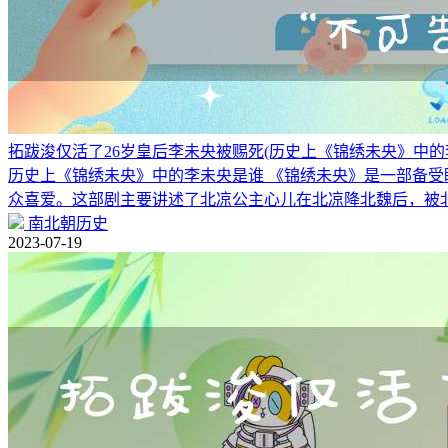
拓跋浚仅活了26岁皇后李未央被赐死(历史上《锦绣未央》中的
历史上《锦绣未央》中的李未央是谁 《锦绣未央》是一部备
众喜爱。这部剧主要讲述了北凉公主心儿在北凉降北魏后，被
南北朝历史
2023-07-19