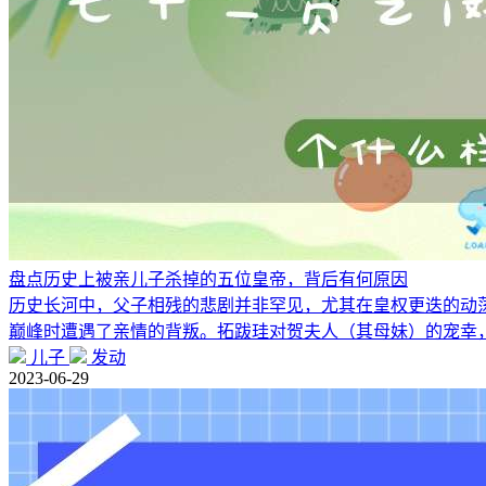
盘点历史上被亲儿子杀掉的五位皇帝，背后有何原因
历史长河中，父子相残的悲剧并非罕见，尤其在皇权更迭的动荡
巅峰时遭遇了亲情的背叛。拓跋珪对贺夫人（其母妹）的宠幸
儿子
发动
2023-06-29