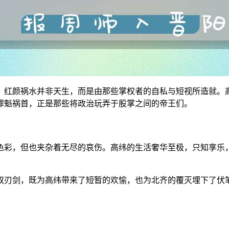
：红颜祸水并非天生，而是由那些掌权者的自私与短视所造就。
罪魁祸首，正是那些将政治玩弄于股掌之间的帝王们。
色彩，但也夹杂着无尽的哀伤。高纬的生活奢华至极，只知享乐
双刃剑，既为高纬带来了短暂的欢愉，也为北齐的覆灭埋下了伏