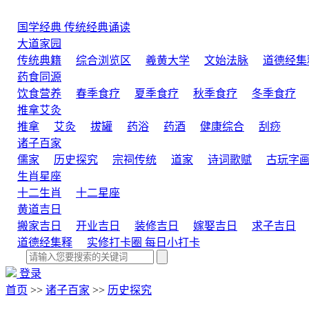
国学经典
传统经典诵读
大道家园
传统典籍
综合浏览区
羲黄大学
文始法脉
道德经集
药食同源
饮食营养
春季食疗
夏季食疗
秋季食疗
冬季食疗
推拿艾灸
推拿
艾灸
拔罐
药浴
药酒
健康综合
刮痧
诸子百家
儒家
历史探究
宗祠传统
道家
诗词歌赋
古玩字
生肖星座
十二生肖
十二星座
黄道吉日
搬家吉日
开业吉日
装修吉日
嫁娶吉日
求子吉日
道德经集释
实修打卡圈
每日小打卡
登录
首页
>>
诸子百家
>>
历史探究