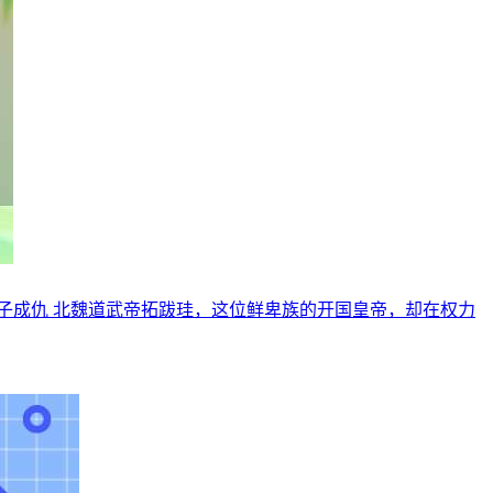
子成仇 北魏道武帝拓跋珪，这位鲜卑族的开国皇帝，却在权力