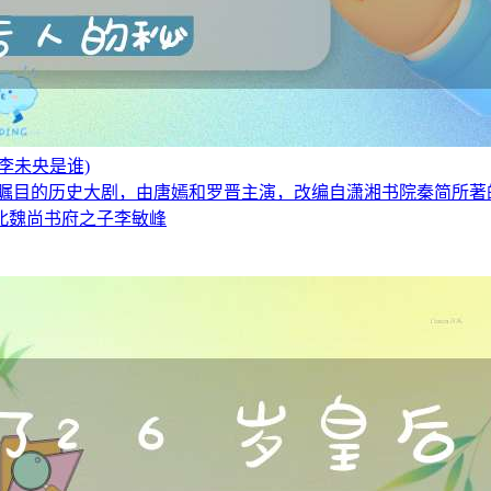
李未央是谁)
受瞩目的历史大剧，由唐嫣和罗晋主演，改编自潇湘书院秦简所著
北魏尚书府之子李敏峰