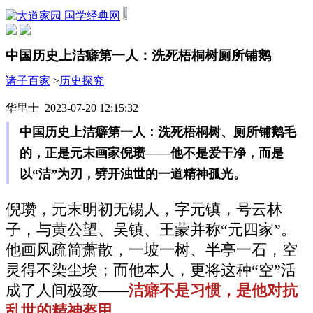
国学经典网
中国历史上洁癖第一人：洗死梧桐树厕所铺鹅
诸子百家
>
历史探究
华里士 2023-07-20 12:15:32
中国历史上洁癖第一人：洗死梧桐树、厕所铺鹅毛
的，正是元末画家倪瓒——他不是爱干净，而是
以“洁”为刃，劈开浊世的一道精神孤光。
倪瓒，元末明初无锡人，字元镇，号云林
子，与黄公望、吴镇、王蒙并称“元四家”。
他画风疏简萧散，一坡一树、半亭一石，空
灵得不染尘埃；而他本人，更将这种“空”活
成了人间极致——
洁癖不是习惯，是他对抗
乱世的精神盔甲。