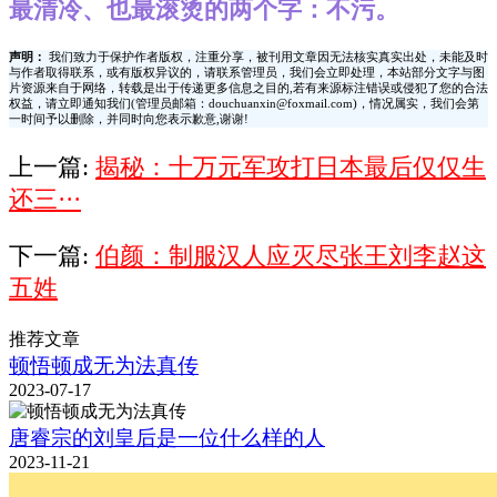
最清冷、也最滚烫的两个字：不污。
声明：
我们致力于保护作者版权，注重分享，被刊用文章因无法核实真实出处，未能及时
与作者取得联系，或有版权异议的，请联系管理员，我们会立即处理，本站部分文字与图
片资源来自于网络，转载是出于传递更多信息之目的,若有来源标注错误或侵犯了您的合法
权益，请立即通知我们(管理员邮箱：douchuanxin@foxmail.com)，情况属实，我们会第
一时间予以删除，并同时向您表示歉意,谢谢!
上一篇:
揭秘：十万元军攻打日本最后仅仅生
还三···
下一篇:
伯颜：制服汉人应灭尽张王刘李赵这
五姓
推荐文章
顿悟顿成无为法真传
2023-07-17
唐睿宗的刘皇后是一位什么样的人
2023-11-21