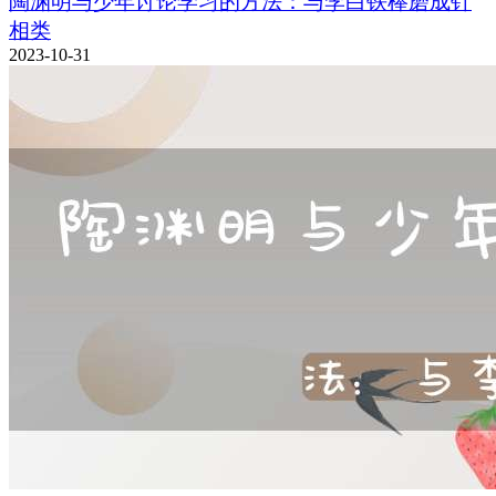
陶渊明与少年讨论学习的方法：与李白铁棒磨成针
相类
2023-10-31