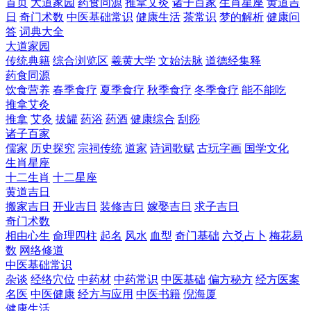
首页
大道家园
药食同源
推拿艾灸
诸子百家
生肖星座
黄道吉
日
奇门术数
中医基础常识
健康生活
茶常识
梦的解析
健康问
答
词典大全
大道家园
传统典籍
综合浏览区
羲黄大学
文始法脉
道德经集释
药食同源
饮食营养
春季食疗
夏季食疗
秋季食疗
冬季食疗
能不能吃
推拿艾灸
推拿
艾灸
拔罐
药浴
药酒
健康综合
刮痧
诸子百家
儒家
历史探究
宗祠传统
道家
诗词歌赋
古玩字画
国学文化
生肖星座
十二生肖
十二星座
黄道吉日
搬家吉日
开业吉日
装修吉日
嫁娶吉日
求子吉日
奇门术数
相由心生
命理四柱
起名
风水
血型
奇门基础
六爻占卜
梅花易
数
网络修道
中医基础常识
杂谈
经络穴位
中药材
中药常识
中医基础
偏方秘方
经方医案
名医
中医健康
经方与应用
中医书籍
倪海厦
健康生活