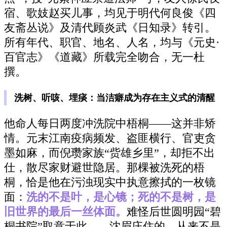
宿、歌妓赵买儿事，均见于明代何良俊《四
友斋丛说》及清代顾炎武《日知录》转引。
所有年代、职官、地名、人名，均与《元史·
百官志》《道藏》所载完全吻合，无一杜
撰。
洗树、听咳、埋痰：当洁癖成为存在主义式的清醒
他命人每日两度冲洗院中梧桐——这并非矫
情。元末江南疫病频发、盗匪横行、官吏贪
墨如麻，而倪瓒家族“赀雄乡里”，却拒不出
仕，散尽家财避世隐居。那棵被洗死的梧
桐，恰是他在污浊现实中执意擦拭的一枚镜
面：
洗的不是叶，是心镜；死的不是树，是
旧世界的最后一丝体面。
难怪后世圆明园“碧
桐书院”取意于此——沈眉庄住的，从来不是