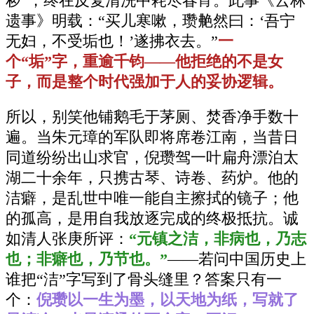
秽”，终在反复清洗中耗尽春宵。此事《云林
遗事》明载：“买儿寒嗽，瓒艴然曰：‘吾宁
无妇，不受垢也！’遂拂衣去。”
一
个“垢”字，重逾千钧——他拒绝的不是女
子，而是整个时代强加于人的妥协逻辑。
所以，别笑他铺鹅毛于茅厕、焚香净手数十
遍。当朱元璋的军队即将席卷江南，当昔日
同道纷纷出山求官，倪瓒驾一叶扁舟漂泊太
湖二十余年，只携古琴、诗卷、药炉。他的
洁癖，是乱世中唯一能自主擦拭的镜子；他
的孤高，是用自我放逐完成的终极抵抗。诚
如清人张庚所评：
“元镇之洁，非病也，乃志
也；非癖也，乃节也。”
——若问中国历史上
谁把“洁”字写到了骨头缝里？答案只有一
个：
倪瓒以一生为墨，以天地为纸，写就了