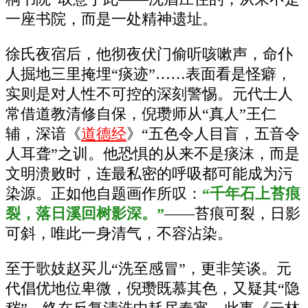
一座书院，而是一处精神遗址。
徐氏夜宿后，他彻夜伏门偷听咳嗽声，命仆
人掘地三里掩埋“痰迹”……表面看是怪癖，
实则是对人性不可控的深刻警惕。元代士人
常借道教清修自保，倪瓒师从“真人”王仁
辅，深谙《
道德经
》“五色令人目盲，五音令
人耳聋”之训。他恐惧的从来不是痰沫，而是
文明溃败时，连最私密的呼吸都可能成为污
染源。正如他自题画作所叹：
“千年石上苔痕
裂，落日溪回树影深。”
——苔痕可裂，日影
可斜，唯此一身清气，不容沾染。
至于歌妓赵买儿“洗至感冒”，更非笑谈。元
代倡优地位卑微，倪瓒既慕其色，又疑其“隐