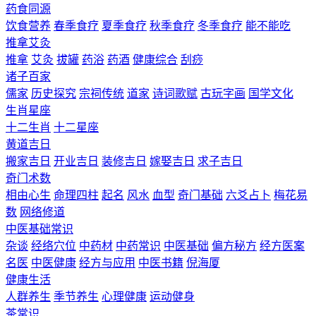
药食同源
饮食营养
春季食疗
夏季食疗
秋季食疗
冬季食疗
能不能吃
推拿艾灸
推拿
艾灸
拔罐
药浴
药酒
健康综合
刮痧
诸子百家
儒家
历史探究
宗祠传统
道家
诗词歌赋
古玩字画
国学文化
生肖星座
十二生肖
十二星座
黄道吉日
搬家吉日
开业吉日
装修吉日
嫁娶吉日
求子吉日
奇门术数
相由心生
命理四柱
起名
风水
血型
奇门基础
六爻占卜
梅花易
数
网络修道
中医基础常识
杂谈
经络穴位
中药材
中药常识
中医基础
偏方秘方
经方医案
名医
中医健康
经方与应用
中医书籍
倪海厦
健康生活
人群养生
季节养生
心理健康
运动健身
茶常识