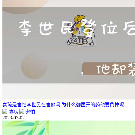
秦琼是害怕李世民在害他吗,为什么御医开的药他要倒掉呢
装病
害怕
2023-07-02