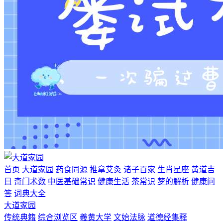
首页
大道家园
药食同源
推拿艾灸
诸子百家
生肖星座
黄道吉
日
奇门术数
中医基础常识
健康生活
茶常识
梦的解析
健康问
答
词典大全
大道家园
传统典籍
综合浏览区
羲黄大学
文始法脉
道德经集释