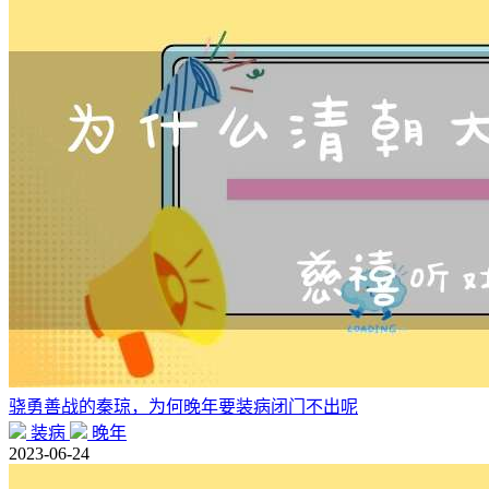
骁勇善战的秦琼，为何晚年要装病闭门不出呢
装病
晚年
2023-06-24