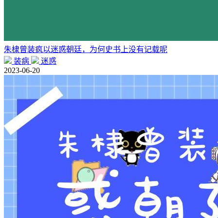
朱棣曾装疯以迷惑朝廷，为何史书上没有记载呢
装病
迷惑
2023-06-20