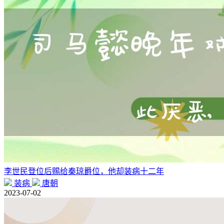
李世民登位后赐给秦琼爵位，他却装病十二年
装病
唐朝
2023-07-02