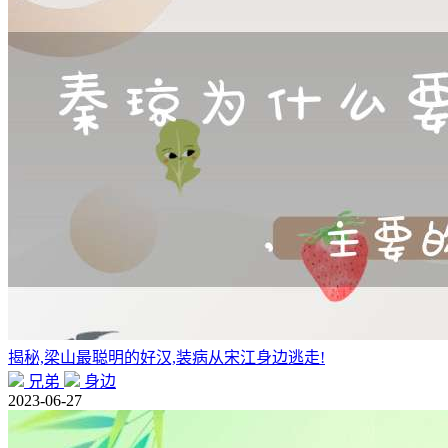
揭秘,梁山最聪明的好汉,装病从宋江身边逃走!
兄弟
身边
2023-06-27