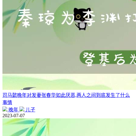
司马懿晚年对发妻张春华如此厌恶,两人之间到底发生了什么
事情
晚年
儿子
2023-07-07