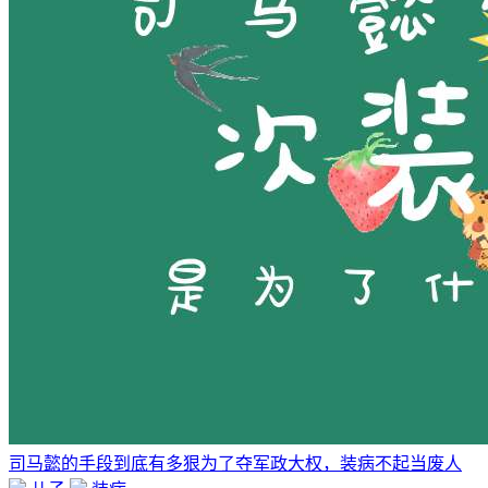
司马懿的手段到底有多狠为了夺军政大权，装病不起当废人